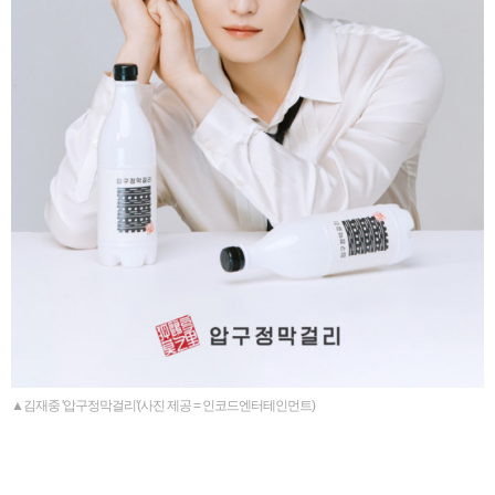
▲김재중 '압구정막걸리'(사진 제공 = 인코드엔터테인먼트)