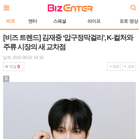
본
문
바
비즈
엔터
스페셜
라이프
포토·영상
로
가
기
[비즈 트렌드] 김재중 ‘압구정막걸리’, K-컬처와
주류 시장의 새 교차점
입력 2025-09-02 14:10
0
댓글
작게
크게
X