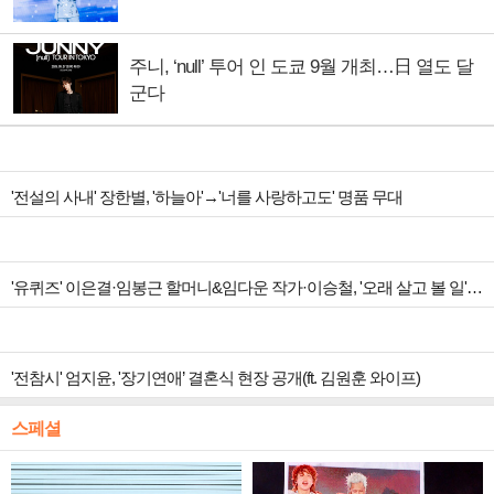
주니, ‘null’ 투어 인 도쿄 9월 개최…日 열도 달
군다
'전설의 사내' 장한별, '하늘아'→'너를 사랑하고도' 명품 무대
'유퀴즈' 이은결·임봉근 할머니&임다운 작가·이승철, '오래 살고 볼 일' 특집 출격
'전참시' 엄지윤, '장기연애’ 결혼식 현장 공개(ft. 김원훈 와이프)
스페셜