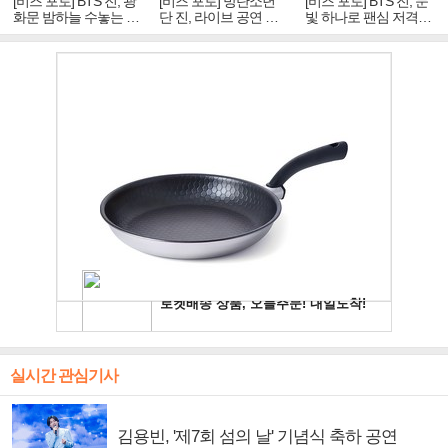
[비즈 포토] BTS 진, 광
[비즈 포토] 방탄소년
[비즈 포토] BTS 진, 눈
화문 밤하늘 수놓는 '비
단 진, 라이브 공연 중
빛 하나로 팬심 저격…
주얼 킹'의 열창
빛나는 독보적 아우라
독보적 카리스마
실시간 관심기사
김용빈, '제7회 섬의 날' 기념식 축하 공연