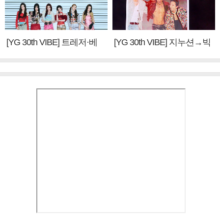
[YG 30th VIBE] 트레저·베
[YG 30th VIBE] 지누션→빅
이비몬스터, YG DNA 계승
뱅·투애니원·블랙핑크, YG
③
만의 문법②