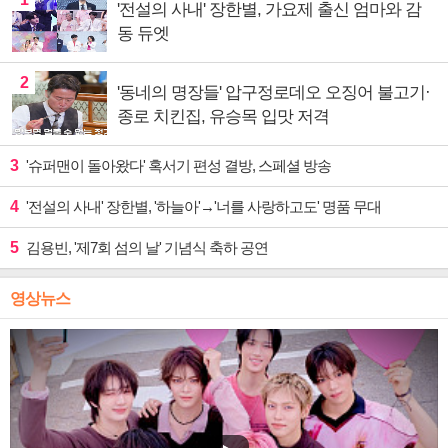
'전설의 사내' 장한별, 가요제 출신 엄마와 감
동 듀엣
2
'동네의 명장들' 압구정로데오 오징어 불고기·
종로 치킨집, 유승목 입맛 저격
3
'슈퍼맨이 돌아왔다' 혹서기 편성 결방, 스페셜 방송
4
'전설의 사내' 장한별, '하늘아'→'너를 사랑하고도' 명품 무대
5
김용빈, '제7회 섬의 날' 기념식 축하 공연
영상뉴스