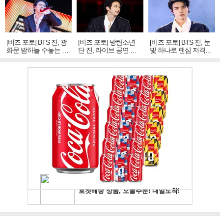
[비즈 포토] BTS 진, 광
[비즈 포토] 방탄소년
[비즈 포토] BTS 진, 눈
화문 밤하늘 수놓는 '비
단 진, 라이브 공연 중
빛 하나로 팬심 저격…
주얼 킹'의 열창
빛나는 독보적 아우라
독보적 카리스마