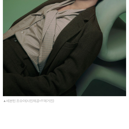
▲세븐틴 조슈아(사진제공=Y 매거진)