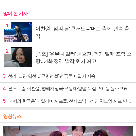
많이 본 기사
1
이찬원, '섬의 날' 콘서트→'머드 축제' 연속 출
격
2
[종합] '유부녀 킬러' 공효진, 장기 밀매 조직 소
탕…4화 정체 발각 위기 예고
3
성리, 고양 입성…'무명전설' 전국투어 열기 지속
4
'편스토랑' 이찬원, 황태해장국·무생채·양념 목살구이 등 윤주모 레시피 섭렵
5
'어서와 한국은' 이탈리아 셰프들, 선재스님→라연 차도영 셰프 만난다
영상뉴스