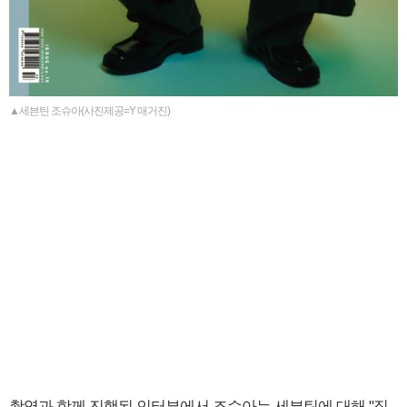
▲세븐틴 조슈아(사진제공=Y 매거진)
촬영과 함께 진행된 인터뷰에서 조슈아는 세븐틴에 대해 "집