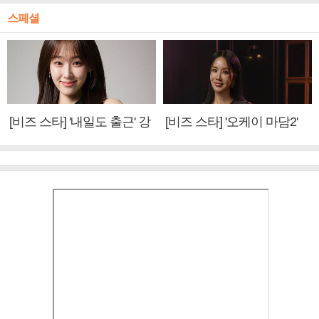
스페셜
[비즈 스타] '내일도 출근' 강
[비즈 스타] '오케이 마담2'
미나 "아이오아이 불화설?
엄정화 "6년 만의 속편 제
사실 아냐"(인터뷰)
작, 하늘의 뜻"(인터뷰)