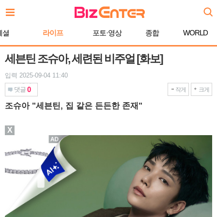
본
문
바
페셜
라이프
포토·영상
종합
WORLD
로
가
기
세븐틴 조슈아, 세련된 비주얼 [화보]
입력 2025-09-04 11:40
0
댓글
작게
크게
조슈아 "세븐틴, 집 같은 든든한 존재"
X