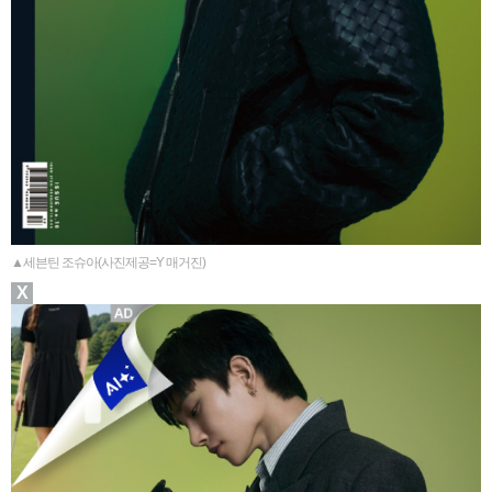
▲세븐틴 조슈아(사진제공=Y 매거진)
X