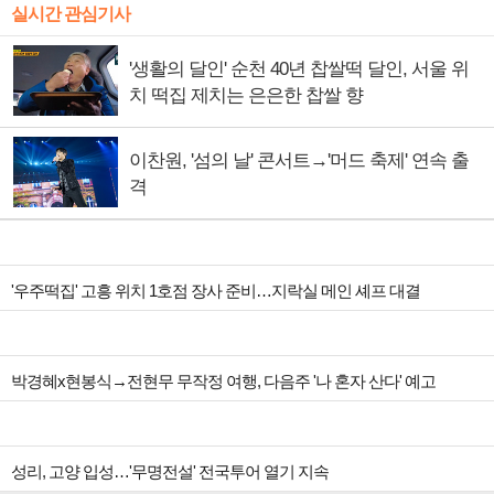
실시간 관심기사
'생활의 달인' 순천 40년 찹쌀떡 달인, 서울 위
치 떡집 제치는 은은한 찹쌀 향
이찬원, '섬의 날' 콘서트→'머드 축제' 연속 출
격
'우주떡집' 고흥 위치 1호점 장사 준비…지락실 메인 셰프 대결
박경혜x현봉식→전현무 무작정 여행, 다음주 '나 혼자 산다' 예고
성리, 고양 입성…'무명전설' 전국투어 열기 지속