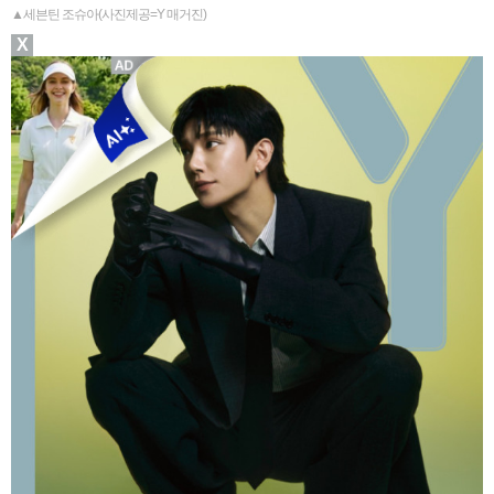
▲세븐틴 조슈아(사진제공=Y 매거진)
X