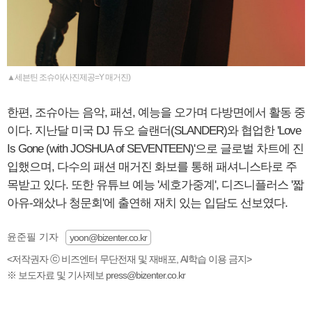
▲세븐틴 조슈아(사진제공=Y 매거진)
한편, 조슈아는 음악, 패션, 예능을 오가며 다방면에서 활동 중
이다. 지난달 미국 DJ 듀오 슬랜더(SLANDER)와 협업한 'Love
Is Gone (with JOSHUA of SEVENTEEN)'으로 글로벌 차트에 진
입했으며, 다수의 패션 매거진 화보를 통해 패셔니스타로 주
목받고 있다. 또한 유튜브 예능 '세호가중계', 디즈니플러스 '짧
아유-왜샀나 청문회'에 출연해 재치 있는 입담도 선보였다.
윤준필 기자
yoon@bizenter.co.kr
<저작권자 ⓒ 비즈엔터 무단전재 및 재배포, AI학습 이용 금지>
※ 보도자료 및 기사제보 press@bizenter.co.kr