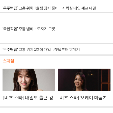
'우주떡집' 고흥 위치 1호점 장사 준비…지락실 메인 셰프 대결
'극한직업' 주물 냄비ㆍ도자기 그릇
'우주떡집' 고흥 위치 1호점 개업→첫날부터 大위기
스페셜
[비즈 스타] '내일도 출근' 강
[비즈 스타] '오케이 마담2'
미나 "아이오아이 불화설?
엄정화 "6년 만의 속편 제
사실 아냐"(인터뷰)
작, 하늘의 뜻"(인터뷰)