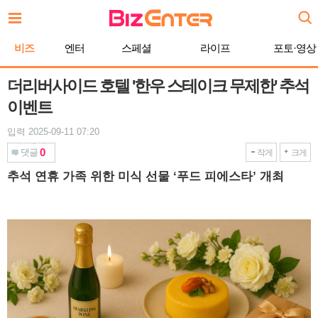
본
문
바
비즈
엔터
스페셜
라이프
포토·영상
로
가
기
더리버사이드 호텔 '한우 스테이크 무제한' 추석
이벤트
입력 2025-09-11 07:20
0
댓글
작게
크게
추석 연휴 가족 위한 미식 선물 ‘푸드 피에스타’ 개최