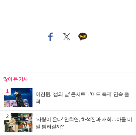
많이 본 기사
1
이찬원, '섬의 날' 콘서트→'머드 축제' 연속 출
격
2
‘사랑이 온다’ 안희연, 하석진과 재회…아들 비
밀 밝혀질까?