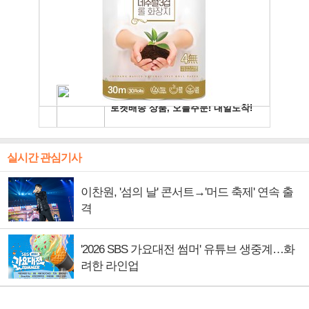
실시간 관심기사
이찬원, '섬의 날' 콘서트→'머드 축제' 연속 출
격
'2026 SBS 가요대전 썸머' 유튜브 생중계…화
려한 라인업