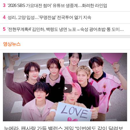
3
'2026 SBS 가요대전 썸머' 유튜브 생중계…화려한 라인업
4
성리, 고양 입성…'무명전설' 전국투어 열기 지속
5
'전현무계획4' 김민하, 백령도 냉면 노포→숙성 광어초밥·통 도미찜 맛집 탐방
영상뉴스
누에라, 팬사랑 가득 밸런스 게임 "이번에도 같이 달려보