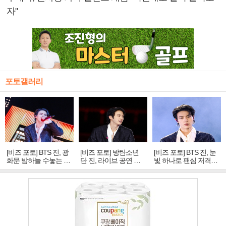
자"
포토갤러리
[비즈 포토] BTS 진, 광
[비즈 포토] 방탄소년
[비즈 포토] BTS 진, 눈
화문 밤하늘 수놓는 '비
단 진, 라이브 공연 중
빛 하나로 팬심 저격…
주얼 킹'의 열창
빛나는 독보적 아우라
독보적 카리스마