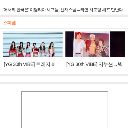
'어서와 한국은' 이탈리아 셰프들, 선재스님→라연 차도영 셰프 만난다
스페셜
[YG 30th VIBE] 트레저·베
[YG 30th VIBE] 지누션→빅
이비몬스터, YG DNA 계승
뱅·투애니원·블랙핑크, YG
③
만의 문법②