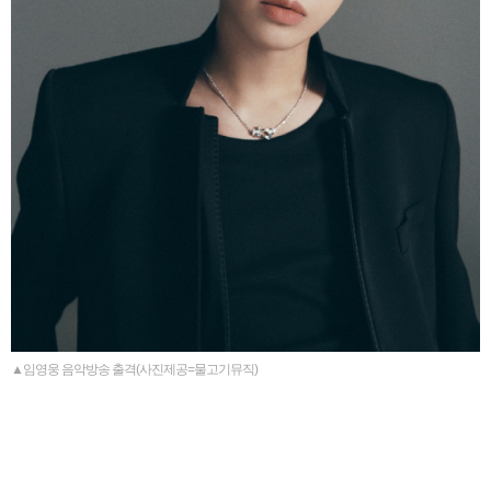
▲임영웅 음악방송 출격(사진제공=물고기뮤직)