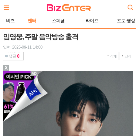
본
문
바
비즈
엔터
스페셜
라이프
포토·영상
로
가
기
임영웅, 주말 음악방송 출격
입력 2025-09-11 14:00
0
댓글
작게
크게
X