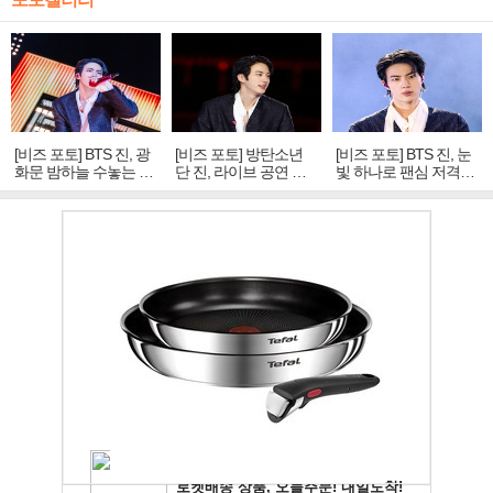
[비즈 포토] BTS 진, 광
[비즈 포토] 방탄소년
[비즈 포토] BTS 진, 눈
화문 밤하늘 수놓는 '비
단 진, 라이브 공연 중
빛 하나로 팬심 저격…
주얼 킹'의 열창
빛나는 독보적 아우라
독보적 카리스마