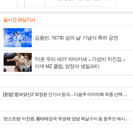
실시간 관심기사
김용빈, '제7회 섬의 날' 기념식 축하 공연
'미운 우리 새끼' 차마카세→가성비 치킨집→
이색 MZ 클럽, 양정아 생일파티
[종합] '합숙맞선2' 최정윤 인기녀 등극…다음주 마지막회 최종 선택 예고
'편스토랑' 이찬원, 황태해장국·무생채·양념 목살구이 등 윤주모 레시피 섭렵