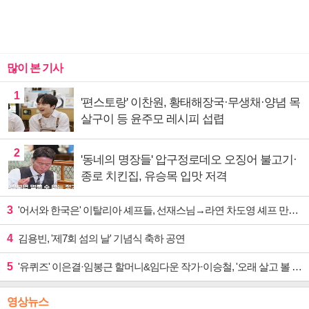
많이 본 기사
1
'편스토랑' 이찬원, 황태해장국·무생채·양념 목
살구이 등 윤주모 레시피 섭렵
2
'동네의 명장들' 압구정로데오 오징어 불고기·
종로 치킨집, 유승목 입맛 저격
3
'어서와 한국은' 이탈리아 셰프들, 선재스님→라연 차도영 셰프 만난다
4
김용빈, '제7회 섬의 날' 기념식 축하 공연
5
'유퀴즈' 이은결·임봉근 할머니&임다운 작가·이승철, '오래 살고 볼 일' 특집 출격
영상뉴스