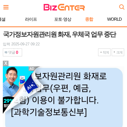
본
문
바
페셜
라이프
포토·영상
종합
WORLD
로
가
기
국가정보자원관리원 화재, 우체국 업무 중단
입력 2025-09-27 09:22
0
댓글
작게
크게
X