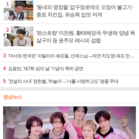
1
'동네의 명장들' 압구정로데오 오징어 불고기·
종로 치킨집, 유승목 입맛 저격
2
'편스토랑' 이찬원, 황태해장국·무생채·양념 목
살구이 등 윤주모 레시피 섭렵
3
'어서와 한국은' 이탈리아 셰프들, 선재스님→라연 차도영 셰프 만난다
4
김용빈, '제7회 섬의 날' 기념식 축하 공연
5
'전설의 사내' 장한별, '하늘아'→'너를 사랑하고도' 명품 무대
영상뉴스