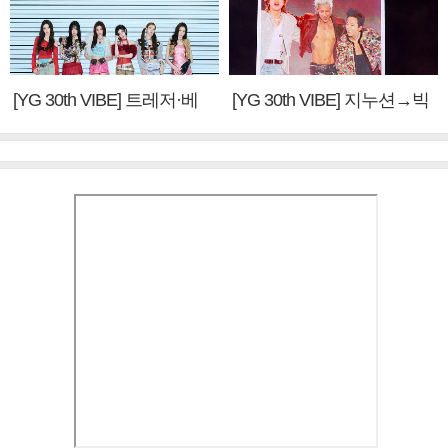
[YG 30th VIBE] 트레저·베
[YG 30th VIBE] 지누션→빅
이비몬스터, YG DNA 계승
뱅·투애니원·블랙핑크, YG
③
만의 문법②