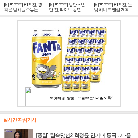
[비즈 포토] BTS 진, 광
[비즈 포토] 방탄소년
[비즈 포토] BTS 진, 눈
화문 밤하늘 수놓는 '비
단 진, 라이브 공연 중
빛 하나로 팬심 저격…
주얼 킹'의 열창
빛나는 독보적 아우라
독보적 카리스마
실시간 관심기사
[종합] '합숙맞선2' 최정윤 인기녀 등극…다음