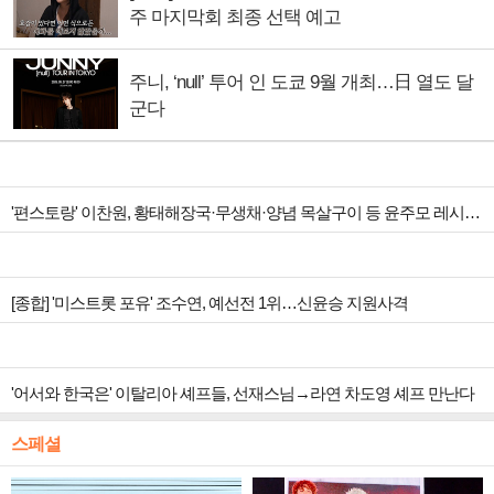
주 마지막회 최종 선택 예고
주니, ‘null’ 투어 인 도쿄 9월 개최…日 열도 달
군다
'편스토랑' 이찬원, 황태해장국·무생채·양념 목살구이 등 윤주모 레시피 섭렵
[종합] '미스트롯 포유' 조수연, 예선전 1위…신윤승 지원사격
'어서와 한국은' 이탈리아 셰프들, 선재스님→라연 차도영 셰프 만난다
스페셜