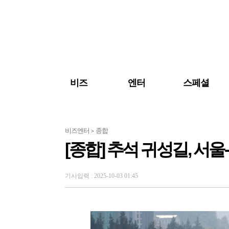
검색 바로가기
주메뉴 바로가기
주요 기사 바로가기
비즈
엔터
스페셜
비즈엔터
종합
>
[종합] 추석 귀성길, 서울
기사입력 : 2025-10-03 01:45