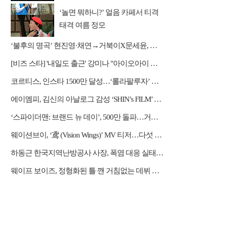
‘놀면 뭐하니?’ 얼음 카페서 티격
태격 여름 정모
‘불후의 명곡’ 현진영·채연→거북이X문세윤, 레전드 배틀
[비즈 스타] '내일도 출근' 강미나 "아이오아이 불화설? 사실 아냐"(인터뷰)
코르티스, 인스타 1500만 달성…‘롤라팔루자’ 무대 열기 이어간다
에이엠피, 김신의 아날로그 감성 ‘SHIN’s FILM’ 공개
‘스파이더맨: 브랜드 뉴 데이’, 500만 돌파…거침없는 흥행 질주
웨이션브이, ‘鸢 (Vision Wings)’ MV 티저…다섯 전사들의 강렬한 비상
하동근 한국지역난방공사 사장, 폭염 대응 실태 점검 "안전관리에 최선을 다할 것"
웨이프 보이즈, 정형화된 틀 깬 거침없는 데뷔 행보