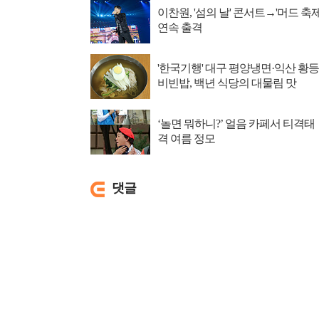
이찬원, '섬의 날' 콘서트→'머드 축제
연속 출격
'한국기행' 대구 평양냉면·익산 황등
비빈밥, 백년 식당의 대물림 맛
‘놀면 뭐하니?’ 얼음 카페서 티격태
격 여름 정모
댓글