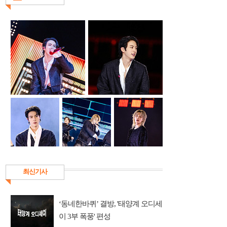
최신기사
‘동네한바퀴’ 결방, '태양계 오디세
이 3부 폭풍' 편성