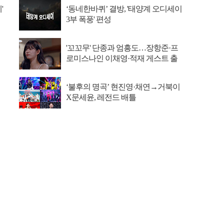
'
‘동네한바퀴’ 결방, '태양계 오디세이
3부 폭풍' 편성
'꼬꼬무' 단종과 엄흥도…장항준·프
로미스나인 이채영·적재 게스트 출
연
‘불후의 명곡’ 현진영·채연→거북이
X문세윤, 레전드 배틀