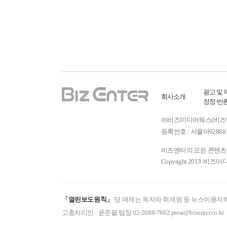
광고 및 
회사소개
정정·반
㈜비즈미디어웍스(비즈엔터) ㅣ
등록번호 : 서울아02868 
비즈엔터의 모든 콘텐츠(기
Copyright 2013. 비즈미
「열린보도원칙」
당 매체는 독자와 취재원 등 뉴스이용자의
고충처리인 : 윤준필 팀장 02-2088-7662 press@bizenter.co.kr