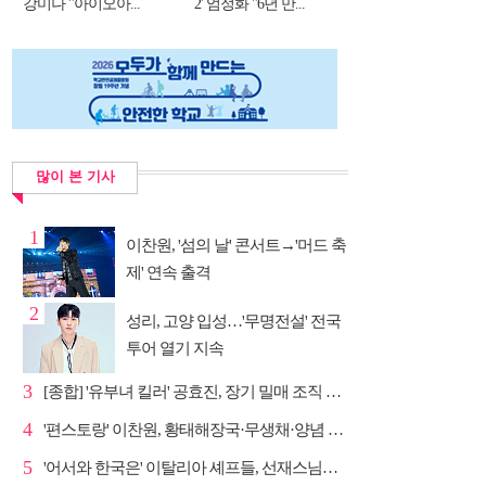
강미나 "아이오아...
2' 엄정화 "6년 만...
많이 본 기사
1
이찬원, '섬의 날' 콘서트→'머드 축
제' 연속 출격
2
성리, 고양 입성…'무명전설' 전국
투어 열기 지속
3
[종합] '유부녀 킬러' 공효진, 장기 밀매 조직 소탕…4...
4
'편스토랑' 이찬원, 황태해장국·무생채·양념 목살구이 ...
5
'어서와 한국은' 이탈리아 셰프들, 선재스님→라연 차도...