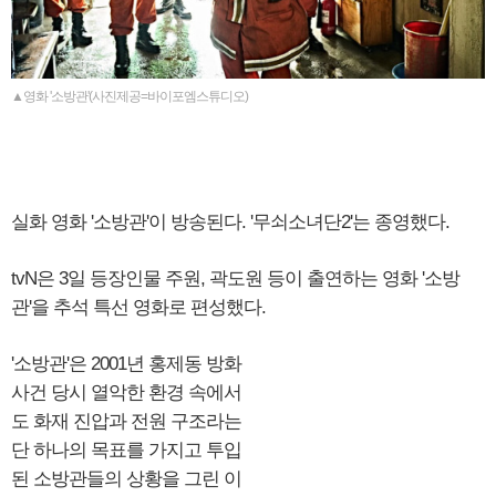
▲영화 '소방관'(사진제공=바이포엠스튜디오)
실화 영화 '소방관'이 방송된다. '무쇠소녀단2'는 종영했다.
tvN은 3일 등장인물 주원, 곽도원 등이 출연하는 영화 '소방
관'을 추석 특선 영화로 편성했다.
'소방관'은 2001년 홍제동 방화
사건 당시 열악한 환경 속에서
도 화재 진압과 전원 구조라는
단 하나의 목표를 가지고 투입
된 소방관들의 상황을 그린 이