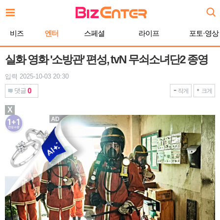
본
문
바
비즈
엔터
스페셜
라이프
포토·영상
로
가
기
실화 영화 '소방관' 편성, tvN 무쇠소녀단2 종영
입력 2025-10-03 20:30
0
댓글
작게
크게
X