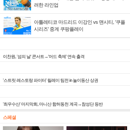
려한 라인업
아틀레티코 마드리드 이강인 vs 맨시티, '쿠플
시리즈' 중계 쿠팡플레이
이찬원, '섬의 날' 콘서트→'머드 축제' 연속 출격
'스트릿 레스토랑 파이터' 릴레이 팀전 in 놀이동산 상권
'최우수산' 마지막회, 마니산 함허동천 계곡→참성단 등반
스페셜