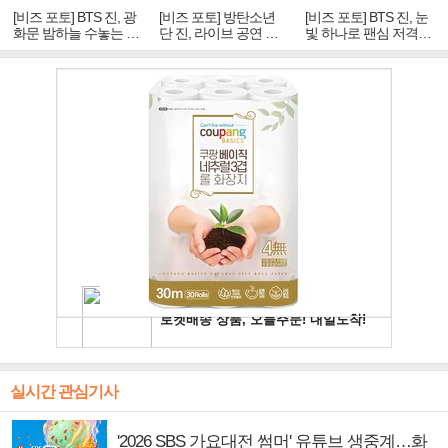
[비즈 포토] BTS 진, 광
[비즈 포토] 방탄소년
[비즈 포토] BTS 진, 눈
화문 밤하늘 수놓는 '비
단 진, 라이브 공연 중
빛 하나로 팬심 저격…
주얼 킹'의 열창
빛나는 독보적 아우라
독보적 카리스마
실시간 관심기사
'2026 SBS 가요대전 썸머' 유튜브 생중계…화