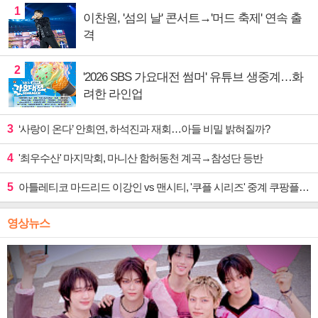
1
이찬원, '섬의 날' 콘서트→'머드 축제' 연속 출
격
2
'2026 SBS 가요대전 썸머' 유튜브 생중계…화
려한 라인업
3
‘사랑이 온다’ 안희연, 하석진과 재회…아들 비밀 밝혀질까?
4
'최우수산' 마지막회, 마니산 함허동천 계곡→참성단 등반
5
아틀레티코 마드리드 이강인 vs 맨시티, '쿠플 시리즈' 중계 쿠팡플레이
영상뉴스