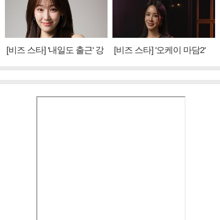
[비즈 스타] '내일도 출근' 강
[비즈 스타] '오케이 마담2'
미나 "아이오아이 불화설?
엄정화 "6년 만의 속편 제
사실 아냐"(인터뷰)
작, 하늘의 뜻"(인터뷰)