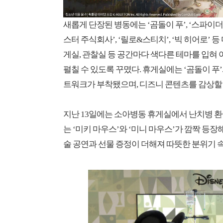
새롭게 단장된 병동에는 ‘곰돌이 푸’, ‘스파이더맨’
스터 주식회사’, ‘릴로&스티치’, ‘빅 히어로’
게실, 관찰실 등 공간마다 색다른 테마를 입혀
펼칠 수 있도록 꾸몄다. 휴게실에는 ‘곰돌이 푸’와 
트워크가 부착됐으며, 디즈니 콘텐츠를 감상할 수
지난 13일에는 소아병동 휴게실에서 난치병 환
는 ‘미키 마우스’와 ‘미니 마우스’가 깜짝 등
술 공연과 선물 증정이 더해져 따뜻한 분위기 