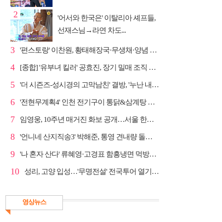
2
'어서와 한국은' 이탈리아 셰프들,
선재스님→라연 차도...
3
'편스토랑' 이찬원, 황태해장국·무생채·양념 목살구이 ...
4
[종합] '유부녀 킬러' 공효진, 장기 밀매 조직 소탕…4...
5
'더 시즌즈-성시경의 고막남친' 결방, '누난 내게 여자...
6
'전현무계획4' 인천 전기구이 통닭&삼계탕 노포 맛집 탐방
7
임영웅, 10주년 매거진 화보 공개…서울 한복판 대형 현...
8
'언니네 산지직송3' 박해준, 통영 견내량 돌미역 조업 ...
9
'나 혼자 산다' 류혜영·고경표 함흥냉면 먹방→남산 산책
10
성리, 고양 입성…'무명전설' 전국투어 열기 지속
영상뉴스