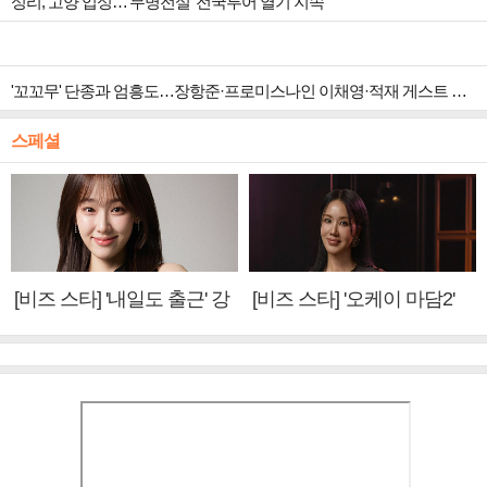
성리, 고양 입성…'무명전설' 전국투어 열기 지속
'꼬꼬무' 단종과 엄흥도…장항준·프로미스나인 이채영·적재 게스트 출연
스페셜
[비즈 스타] '내일도 출근' 강
[비즈 스타] '오케이 마담2'
미나 "아이오아이 불화설?
엄정화 "6년 만의 속편 제
사실 아냐"(인터뷰)
작, 하늘의 뜻"(인터뷰)