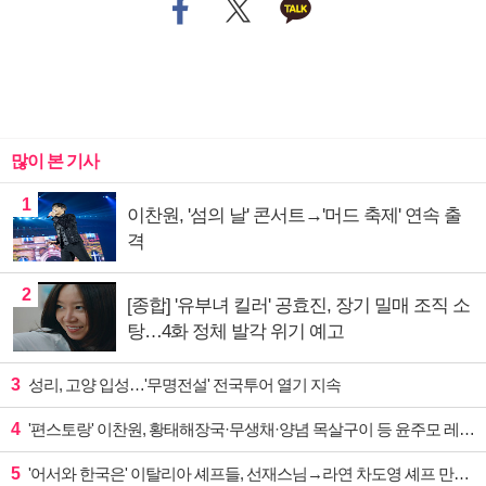
많이 본 기사
1
이찬원, '섬의 날' 콘서트→'머드 축제' 연속 출
격
2
[종합] '유부녀 킬러' 공효진, 장기 밀매 조직 소
탕…4화 정체 발각 위기 예고
3
성리, 고양 입성…'무명전설' 전국투어 열기 지속
4
'편스토랑' 이찬원, 황태해장국·무생채·양념 목살구이 등 윤주모 레시피 섭렵
5
'어서와 한국은' 이탈리아 셰프들, 선재스님→라연 차도영 셰프 만난다