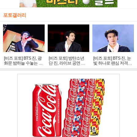
포토갤러리
[비즈 포토] BTS 진, 광
[비즈 포토] 방탄소년
[비즈 포토] BTS 진, 눈
화문 밤하늘 수놓는 '비
단 진, 라이브 공연 중
빛 하나로 팬심 저격…
주얼 킹'의 열창
빛나는 독보적 아우라
독보적 카리스마