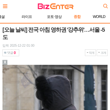
본
문
바
페셜
라이프
포토·영상
종합
WORLD
로
가
기
[오늘 날씨] 전국 아침 영하권 '강추위'…서울 -5
도
입력 2025-12-22 01:00
0
댓글
작게
크게
X