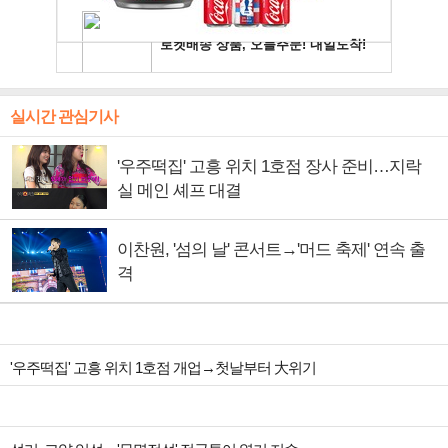
실시간 관심기사
'우주떡집' 고흥 위치 1호점 장사 준비…지락
실 메인 셰프 대결
이찬원, '섬의 날' 콘서트→'머드 축제' 연속 출
격
'우주떡집' 고흥 위치 1호점 개업→첫날부터 大위기