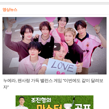
영상뉴스
누에라, 팬사랑 가득 밸런스 게임 "이번에도 같이 달려보
자"