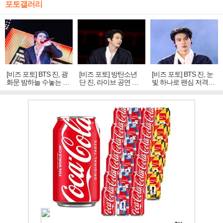
포토갤러리
[비즈 포토] BTS 진, 광
[비즈 포토] 방탄소년
[비즈 포토] BTS 진, 눈
화문 밤하늘 수놓는 '비
단 진, 라이브 공연 중
빛 하나로 팬심 저격…
주얼 킹'의 열창
빛나는 독보적 아우라
독보적 카리스마