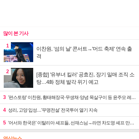
많이 본 기사
1
이찬원, '섬의 날' 콘서트→'머드 축제' 연속 출
격
2
[종합] '유부녀 킬러' 공효진, 장기 밀매 조직 소
탕…4화 정체 발각 위기 예고
3
'편스토랑' 이찬원, 황태해장국·무생채·양념 목살구이 등 윤주모 레시피 섭렵
4
성리, 고양 입성…'무명전설' 전국투어 열기 지속
5
'어서와 한국은' 이탈리아 셰프들, 선재스님→라연 차도영 셰프 만난다
영상뉴스