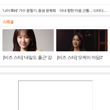
'나이 80세' 가수 윤항기, 동생 윤복희ㆍ아내 향한 마음 근황…'스타다큐 마이웨이' 출연
스페셜
[비즈 스타] '내일도 출근' 강
[비즈 스타] '오케이 마담2'
미나 "아이오아이 불화설?
엄정화 "6년 만의 속편 제
사실 아냐"(인터뷰)
작, 하늘의 뜻"(인터뷰)