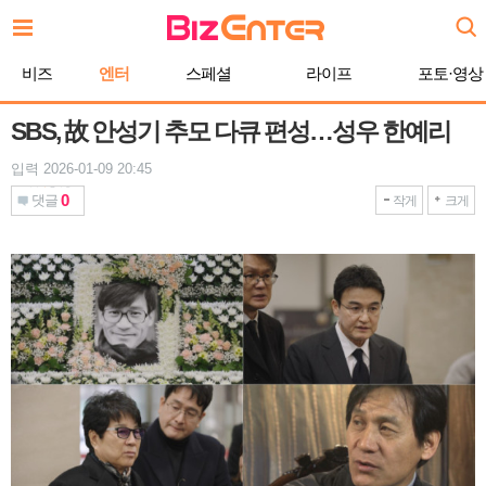
본
문
바
비즈
엔터
스페셜
라이프
포토·영상
로
가
기
SBS, 故 안성기 추모 다큐 편성…성우 한예리
입력 2026-01-09 20:45
0
댓글
작게
크게