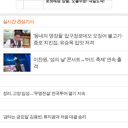
실시간 관심기사
'동네의 명장들' 압구정로데오 오징어 불고기·
종로 치킨집, 유승목 입맛 저격
이찬원, '섬의 날' 콘서트→'머드 축제' 연속 출
격
성리, 고양 입성…'무명전설' 전국투어 열기 지속
'금타는 금요일' 김용빈, 류지광과 저음 대결 승리