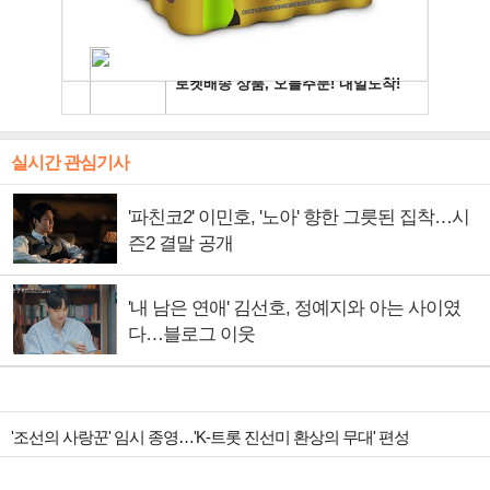
실시간 관심기사
'파친코2' 이민호, '노아' 향한 그릇된 집착…시
즌2 결말 공개
'내 남은 연애' 김선호, 정예지와 아는 사이였
다…블로그 이웃
'조선의 사랑꾼' 임시 종영…'K-트롯 진선미 환상의 무대' 편성