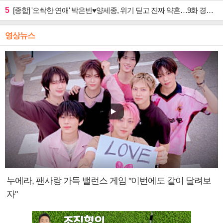
5
[종합] '오싹한 연애' 박은빈♥양세종, 위기 딛고 진짜 약혼…9화 경영권 사수 작전 예고
영상뉴스
누에라, 팬사랑 가득 밸런스 게임 "이번에도 같이 달려보
자"