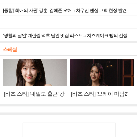
[종합] '최애의 사원' 강훈, 김혜준 오해→차우민 팬심 고백 현장 발견
'생활의 달인' 계란찜 덕후 달인 맛집 리스트→치즈케이크 빵의 전쟁
스페셜
[비즈 스타] '내일도 출근' 강
[비즈 스타] '오케이 마담2'
미나 "아이오아이 불화설?
엄정화 "6년 만의 속편 제
사실 아냐"(인터뷰)
작, 하늘의 뜻"(인터뷰)