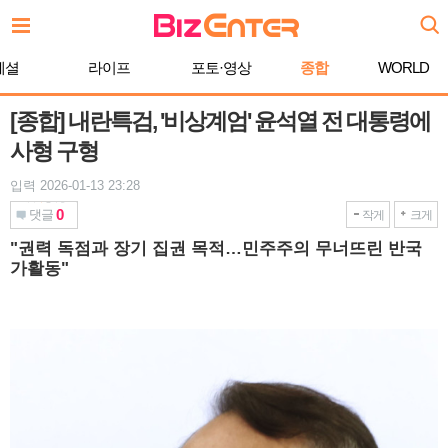
본
문
바
페셜
라이프
포토·영상
종합
WORLD
로
가
기
[종합] 내란특검, '비상계엄' 윤석열 전 대통령에
사형 구형
입력 2026-01-13 23:28
0
댓글
작게
크게
"권력 독점과 장기 집권 목적…민주주의 무너뜨린 반국
가활동"