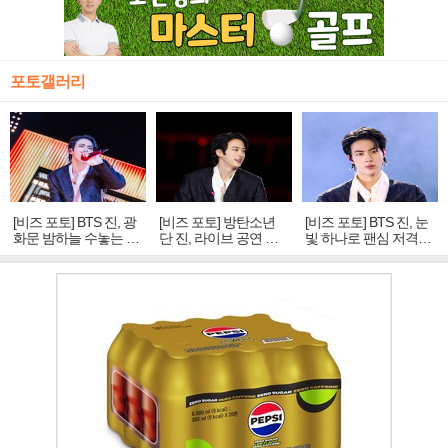
포토갤러리
[비즈 포토] BTS 진, 광
[비즈 포토] 방탄소년
[비즈 포토] BTS 진, 눈
화문 밤하늘 수놓는 '비
단 진, 라이브 공연 중
빛 하나로 팬심 저격…
주얼 킹'의 열창
빛나는 독보적 아우라
독보적 카리스마