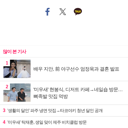
많이 본 기사
1
배우 지안, 前 야구선수 엄정욱과 결혼 발표
2
'미우새' 현봉식, 디저트 카페→네일숍 방문…
뼈족발 맛집 먹방
3
'생활의 달인' 파주 냉면 맛집→타코야키 청년 달인 공개
4
'미우새' 탁재훈, 생일 맞이 제주 비치클럽 방문