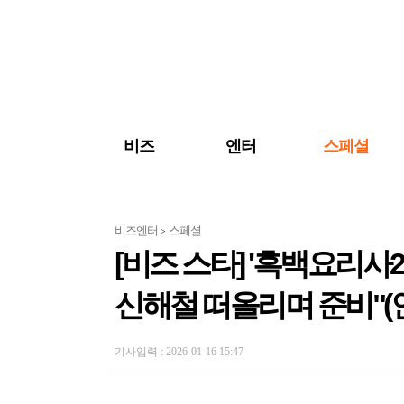
검색 바로가기
주메뉴 바로가기
주요 기사 바로가기
비즈
엔터
스페셜
비즈엔터
스페셜
>
[비즈 스타] '흑백요리사
신해철 떠올리며 준비"(
기사입력 : 2026-01-16 15:47