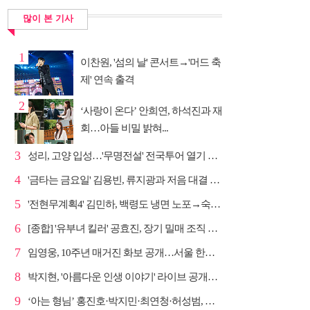
많이 본 기사
1
이찬원, '섬의 날' 콘서트→'머드 축
제' 연속 출격
2
‘사랑이 온다’ 안희연, 하석진과 재
회…아들 비밀 밝혀...
3
성리, 고양 입성…'무명전설' 전국투어 열기 지속
4
'금타는 금요일' 김용빈, 류지광과 저음 대결 승리
5
'전현무계획4' 김민하, 백령도 냉면 노포→숙성 광어초...
6
[종합] '유부녀 킬러' 공효진, 장기 밀매 조직 소탕…4...
7
임영웅, 10주년 매거진 화보 공개…서울 한복판 대형 현...
8
박지현, '아름다운 인생 이야기' 라이브 공개…감성 보...
9
‘아는 형님’ 홍진호·박지민·최연청·허성범, 매운맛 토크