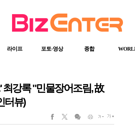
라이프
포토·영상
종합
WORL
2' 최강록 "민물장어조림, 故
인터뷰)