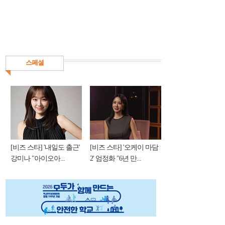
스페셜
[비즈 스타] '내일도 출근'
[비즈 스타] '오케이 마담
강미나 "아이오아...
2' 엄정화 "6년 만...