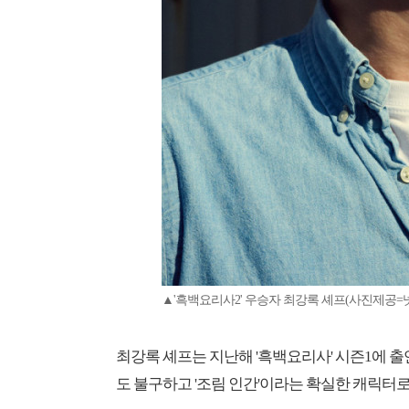
▲'흑백요리사2' 우승자 최강록 셰프(사진제공=
최강록 셰프는 지난해 '흑백요리사' 시즌1에 
도 불구하고 '조림 인간'이라는 확실한 캐릭터로