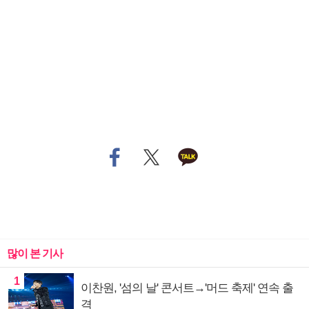
많이 본 기사
1
이찬원, '섬의 날' 콘서트→'머드 축제' 연속 출
격