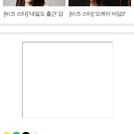
[비즈 스타] '내일도 출근' 강
[비즈 스타] '오케이 마담2'
미나 "아이오아이 불화설?
엄정화 "6년 만의 속편 제
사실 아냐"(인터뷰)
작, 하늘의 뜻"(인터뷰)