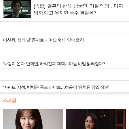
[종합] ‘결혼의 완성’ 남궁민, 기절 엔딩…마지
막회 예고 우지현 폭주 결말은?
이찬원, '섬의 날' 콘서트→'머드 축제' 연속 출격
‘사랑이 온다’ 안희연, 하석진과 재회…아들 비밀 밝혀질까?
‘아파트’ 지성, 박병은 폭로 라이브…하윤경 ‘유치원 잠입 작전’
스페셜