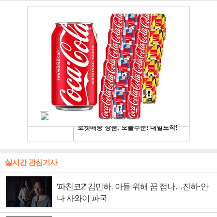
실시간 관심기사
'파친코2' 김민하, 아들 위해 꿈 접나…진하·안
나 사와이 파국