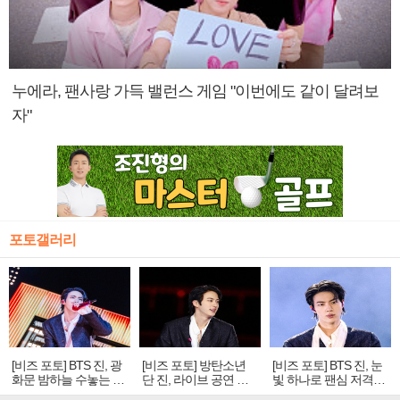
누에라, 팬사랑 가득 밸런스 게임 "이번에도 같이 달려보
자"
포토갤러리
[비즈 포토] BTS 진, 광
[비즈 포토] 방탄소년
[비즈 포토] BTS 진, 눈
화문 밤하늘 수놓는 '비
단 진, 라이브 공연 중
빛 하나로 팬심 저격…
주얼 킹'의 열창
빛나는 독보적 아우라
독보적 카리스마