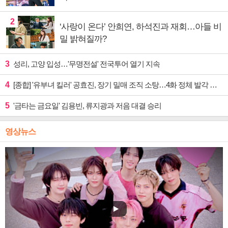
2
‘사랑이 온다’ 안희연, 하석진과 재회…아들 비
밀 밝혀질까?
3
성리, 고양 입성…'무명전설' 전국투어 열기 지속
4
[종합] '유부녀 킬러' 공효진, 장기 밀매 조직 소탕…4화 정체 발각 위기 예고
5
'금타는 금요일' 김용빈, 류지광과 저음 대결 승리
영상뉴스