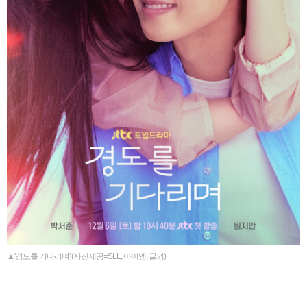
▲'경도를 기다리며' (사진제공=SLL, 아이엔, 글뫼)