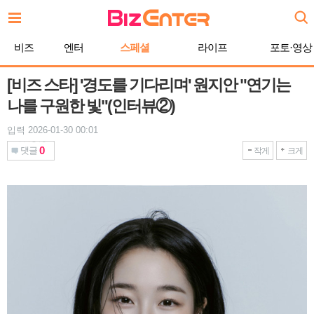
본
문
바
비즈
엔터
스페셜
라이프
포토·영상
로
가
기
[비즈 스타] '경도를 기다리며' 원지안 "연기는
나를 구원한 빛"(인터뷰②)
입력 2026-01-30 00:01
0
댓글
작게
크게