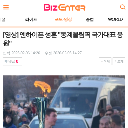
본
문
바
페셜
라이프
포토·영상
종합
WORLD
로
가
기
[영상] 엔하이픈 성훈 "동계올림픽 국가대표 응
원"
입력 2026-02-06 14:26 수정 2026-02-06 14:27
0
댓글
작게
크게