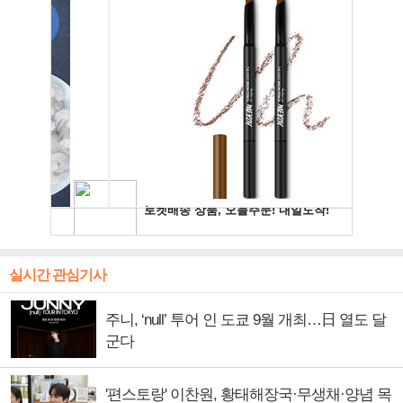
실시간 관심기사
주니, ‘null’ 투어 인 도쿄 9월 개최…日 열도 달
군다
'편스토랑' 이찬원, 황태해장국·무생채·양념 목