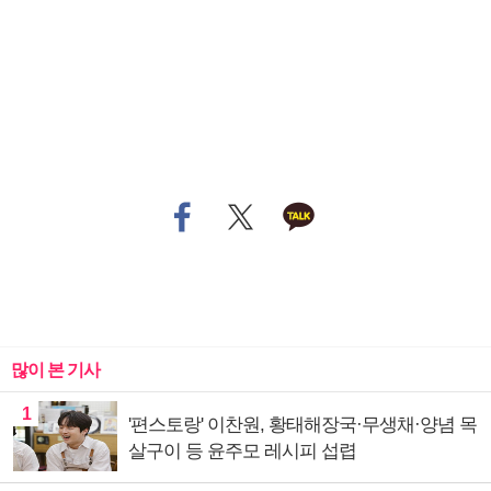
많이 본 기사
1
'편스토랑' 이찬원, 황태해장국·무생채·양념 목
살구이 등 윤주모 레시피 섭렵