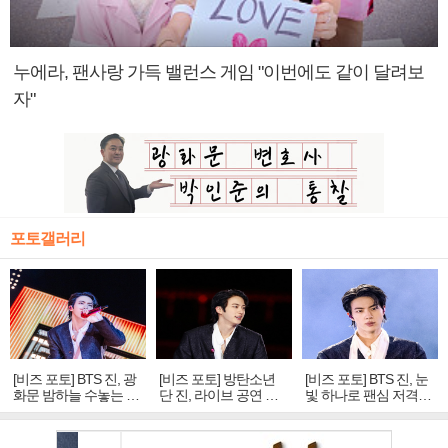
누에라, 팬사랑 가득 밸런스 게임 "이번에도 같이 달려보
자"
포토갤러리
[비즈 포토] BTS 진, 광
[비즈 포토] 방탄소년
[비즈 포토] BTS 진, 눈
화문 밤하늘 수놓는 '비
단 진, 라이브 공연 중
빛 하나로 팬심 저격…
주얼 킹'의 열창
빛나는 독보적 아우라
독보적 카리스마