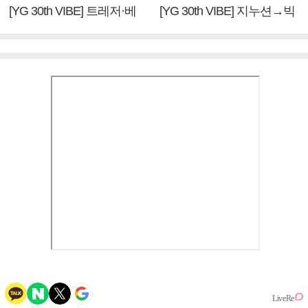
[YG 30th VIBE] 트레저·베
[YG 30th VIBE] 지누션→빅
이비몬스터, YG DNA 계승
뱅·투애니원·블랙핑크, YG
③
만의 문법②