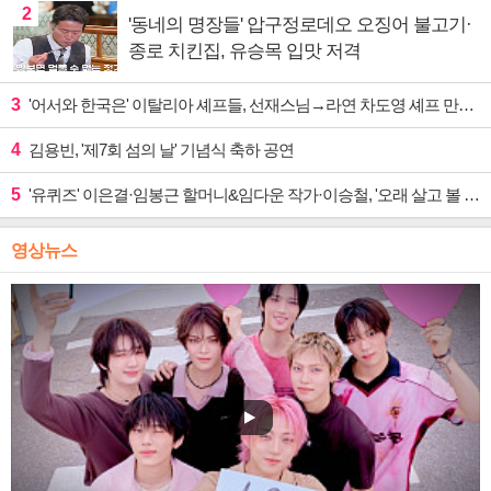
2
'동네의 명장들' 압구정로데오 오징어 불고기·
종로 치킨집, 유승목 입맛 저격
3
'어서와 한국은' 이탈리아 셰프들, 선재스님→라연 차도영 셰프 만난다
4
김용빈, '제7회 섬의 날' 기념식 축하 공연
5
'유퀴즈' 이은결·임봉근 할머니&임다운 작가·이승철, '오래 살고 볼 일' 특집 출격
영상뉴스