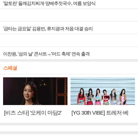
'알토란' 들깨김치찌개·양배추잣국수, 여름 보양식
'금타는 금요일' 김용빈, 류지광과 저음 대결 승리
이찬원, '섬의 날' 콘서트→'머드 축제' 연속 출격
스페셜
[비즈 스타] '오케이 마담2'
[YG 30th VIBE] 트레저·베
엄정화 "6년 만의 속편 제
이비몬스터, YG DNA 계승
작, 하늘의 뜻"(인터뷰)
③