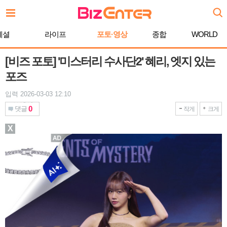
본
문
바
페셜
라이프
포토·영상
종합
WORLD
로
가
기
[비즈 포토] '미스터리 수사단2' 혜리, 엣지 있는
포즈
입력 2026-03-03 12:10
0
댓글
작게
크게
X