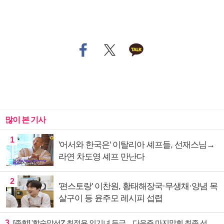
많이 본 기사
1
'어서와 한국은' 이탈리아 셰프들, 선재스님→
라연 차도영 셰프 만난다
2
'편스토랑' 이찬원, 황태해장국·무생채·양념 목
살구이 등 윤주모 레시피 섭렵
3
[종합] '합숙맞선2' 최정윤 인기녀 등극…다음주 마지막회 최종 선택 예고