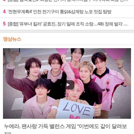
4
'전현무계획4' 인천 전기구이 통닭&삼계탕 노포 맛집 탐방
5
[종합] '유부녀 킬러' 공효진, 장기 밀매 조직 소탕…4화 정체 발각 위기 예고
영상뉴스
누에라, 팬사랑 가득 밸런스 게임 "이번에도 같이 달려보