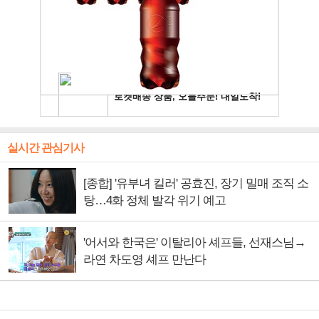
실시간 관심기사
[종합] '유부녀 킬러' 공효진, 장기 밀매 조직 소
탕…4화 정체 발각 위기 예고
'어서와 한국은' 이탈리아 셰프들, 선재스님→
라연 차도영 셰프 만난다