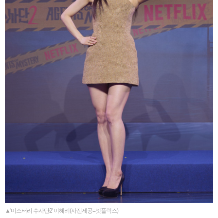
▲'미스터리 수사단2' 이혜리(사진제공=넷플릭스)