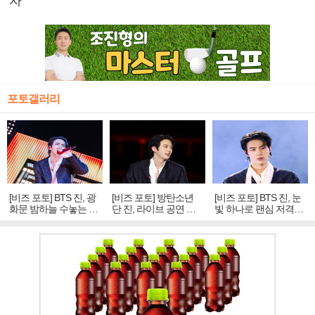
자"
포토갤러리
[비즈 포토] BTS 진, 광
[비즈 포토] 방탄소년
[비즈 포토] BTS 진, 눈
화문 밤하늘 수놓는 '비
단 진, 라이브 공연 중
빛 하나로 팬심 저격…
주얼 킹'의 열창
빛나는 독보적 아우라
독보적 카리스마