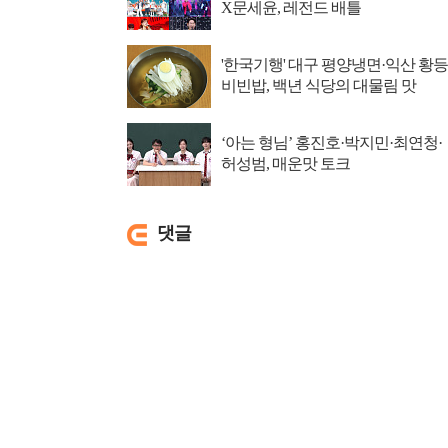
X문세윤, 레전드 배틀
'한국기행' 대구 평양냉면·익산 황등
비빈밥, 백년 식당의 대물림 맛
‘아는 형님’ 홍진호·박지민·최연청·
허성범, 매운맛 토크
댓글