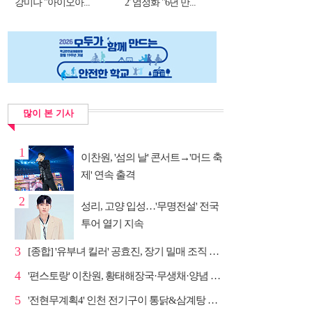
강미나 "아이오아...
2' 엄정화 "6년 만...
많이 본 기사
1
이찬원, '섬의 날' 콘서트→'머드 축
제' 연속 출격
2
성리, 고양 입성…'무명전설' 전국
투어 열기 지속
3
[종합] '유부녀 킬러' 공효진, 장기 밀매 조직 소탕…4...
4
'편스토랑' 이찬원, 황태해장국·무생채·양념 목살구이 ...
5
'전현무계획4' 인천 전기구이 통닭&삼계탕 노포 맛집 탐방