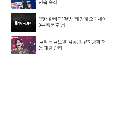
연속 출격
‘동네한바퀴’ 결방, '태양계 오디세이
3부 폭풍' 편성
'금타는 금요일' 김용빈, 류지광과 저
음 대결 승리