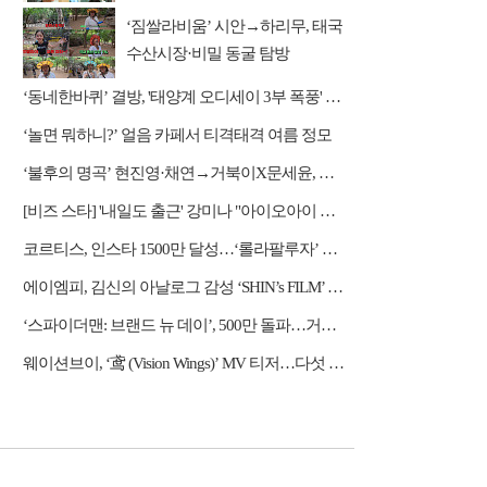
‘짐쌀라비움’ 시안→하리무, 태국
수산시장·비밀 동굴 탐방
‘동네한바퀴’ 결방, '태양계 오디세이 3부 폭풍' 편성
‘놀면 뭐하니?’ 얼음 카페서 티격태격 여름 정모
‘불후의 명곡’ 현진영·채연→거북이X문세윤, 레전드 배틀
[비즈 스타] '내일도 출근' 강미나 "아이오아이 불화설? 사실 아냐"(인터뷰)
코르티스, 인스타 1500만 달성…‘롤라팔루자’ 무대 열기 이어간다
에이엠피, 김신의 아날로그 감성 ‘SHIN’s FILM’ 공개
‘스파이더맨: 브랜드 뉴 데이’, 500만 돌파…거침없는 흥행 질주
웨이션브이, ‘鸢 (Vision Wings)’ MV 티저…다섯 전사들의 강렬한 비상