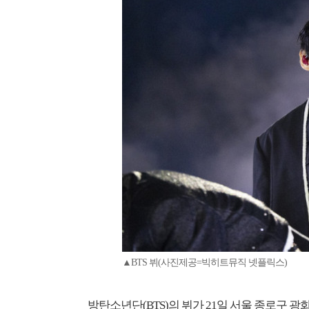
▲BTS 뷔(사진제공=빅히트뮤직 넷플릭스)
방탄소년단(BTS)의 뷔가 21일 서울 종로구 