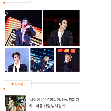
최신기사
‘사랑이 온다’ 안희연, 하석진과 재
회…아들 비밀 밝혀질까?