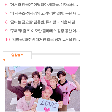
6
'어서와 한국은' 이탈리아 셰프들, 선재스님→라연 차도...
7
'더 시즌즈-성시경의 고막남친' 결방, '누난 내게 여자...
8
'금타는 금요일' 김용빈, 류지광과 저음 대결 승리
9
'구해줘! 홈즈' 이모란 필라테스 원장 용산 아파트 방...
10
임영웅, 10주년 매거진 화보 공개…서울 한복판 대형 현...
영상뉴스