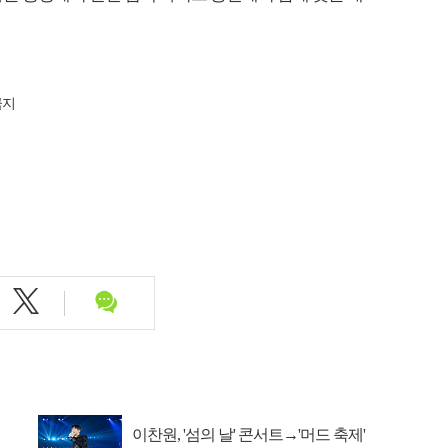
금지
이
이찬원, '섬의 날' 콘서트→'머드 축제'