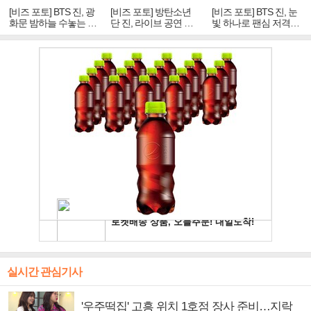
[비즈 포토] BTS 진, 광
[비즈 포토] 방탄소년
[비즈 포토] BTS 진, 눈
화문 밤하늘 수놓는 '비
단 진, 라이브 공연 중
빛 하나로 팬심 저격…
주얼 킹'의 열창
빛나는 독보적 아우라
독보적 카리스마
실시간 관심기사
'우주떡집' 고흥 위치 1호점 장사 준비…지락