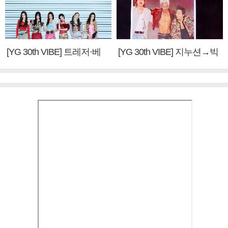
[YG 30th VIBE] 트레저·베
[YG 30th VIBE] 지누션→빅
이비몬스터, YG DNA 계승
뱅·투애니원·블랙핑크, YG
③
만의 문법②