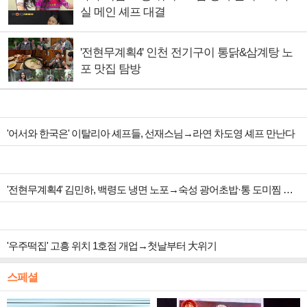
실 메인 셰프 대결
'전현무계획4' 인천 전기구이 통닭&삼계탕 노
포 맛집 탐방
'어서와 한국은' 이탈리아 셰프들, 선재스님→라연 차도영 셰프 만난다
'전현무계획4' 김민하, 백령도 냉면 노포→숙성 광어초밥·통 도미찜 맛집 탐방
'우주떡집' 고흥 위치 1호점 개업→첫날부터 大위기
스페셜