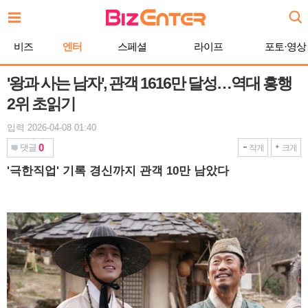
본
문
바
비즈
엔터
스페셜
라이프
포토·영상
로
가
기
'왕과 사는 남자', 관객 1616만 달성…역대 흥행
2위 초읽기
입력 2026-04-08 01:40
0
댓글
작게
크게
'극한직업' 기록 경신까지 관객 10만 남았다