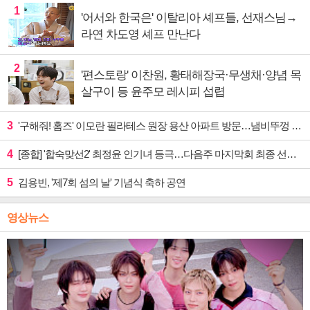
1
'어서와 한국은' 이탈리아 셰프들, 선재스님→
라연 차도영 셰프 만난다
2
'편스토랑' 이찬원, 황태해장국·무생채·양념 목
살구이 등 윤주모 레시피 섭렵
3
'구해줘! 홈즈' 이모란 필라테스 원장 용산 아파트 방문…냄비뚜껑 운동법 소개
4
[종합] '합숙맞선2' 최정윤 인기녀 등극…다음주 마지막회 최종 선택 예고
5
김용빈, '제7회 섬의 날' 기념식 축하 공연
영상뉴스