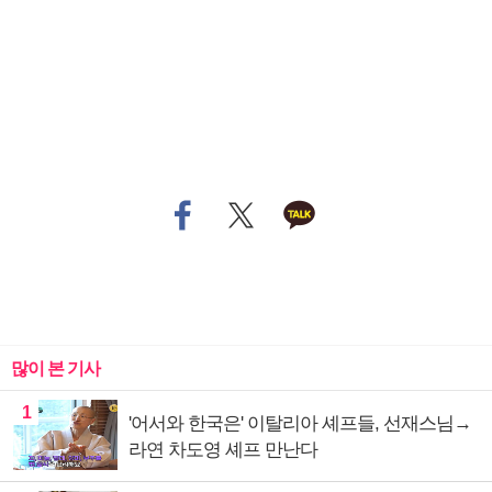
많이 본 기사
1
'어서와 한국은' 이탈리아 셰프들, 선재스님→
라연 차도영 셰프 만난다