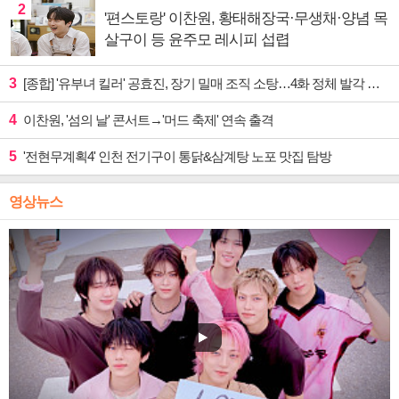
2
'편스토랑' 이찬원, 황태해장국·무생채·양념 목
살구이 등 윤주모 레시피 섭렵
3
[종합] '유부녀 킬러' 공효진, 장기 밀매 조직 소탕…4화 정체 발각 위기 예고
4
이찬원, '섬의 날' 콘서트→'머드 축제' 연속 출격
5
'전현무계획4' 인천 전기구이 통닭&삼계탕 노포 맛집 탐방
영상뉴스