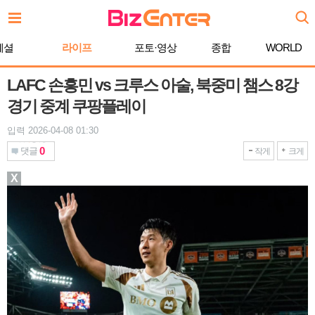
본
문
바
페셜
라이프
포토·영상
종합
WORLD
로
가
기
LAFC 손흥민 vs 크루스 아술, 북중미 챔스 8강
경기 중계 쿠팡플레이
입력 2026-04-08 01:30
0
댓글
작게
크게
X