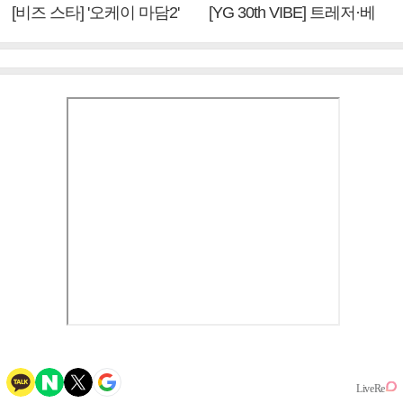
[비즈 스타] '오케이 마담2'
[YG 30th VIBE] 트레저·베
엄정화 "6년 만의 속편 제
이비몬스터, YG DNA 계승
작, 하늘의 뜻"(인터뷰)
③