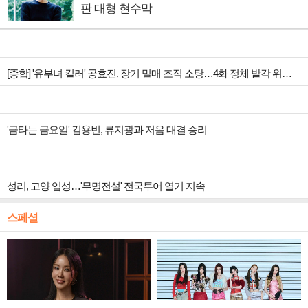
판 대형 현수막
[종합] '유부녀 킬러' 공효진, 장기 밀매 조직 소탕…4화 정체 발각 위기 예고
'금타는 금요일' 김용빈, 류지광과 저음 대결 승리
성리, 고양 입성…'무명전설' 전국투어 열기 지속
스페셜