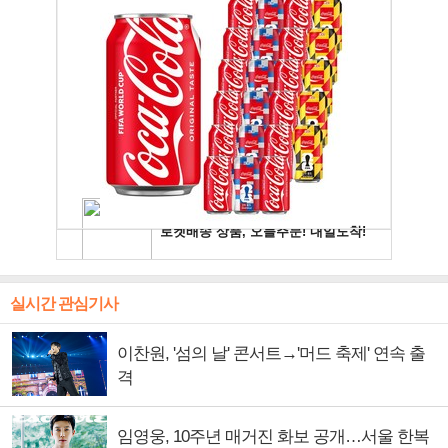
실시간 관심기사
이찬원, '섬의 날' 콘서트→'머드 축제' 연속 출
격
임영웅, 10주년 매거진 화보 공개…서울 한복