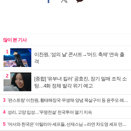
많이 본 기사
1
이찬원, '섬의 날' 콘서트→'머드 축제' 연속 출
격
2
[종합] '유부녀 킬러' 공효진, 장기 밀매 조직 소
탕…4화 정체 발각 위기 예고
3
'편스토랑' 이찬원, 황태해장국·무생채·양념 목살구이 등 윤주모 레시피 섭렵
4
성리, 고양 입성…'무명전설' 전국투어 열기 지속
5
'어서와 한국은' 이탈리아 셰프들, 선재스님→라연 차도영 셰프 만난다