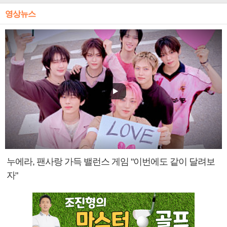
영상뉴스
누에라, 팬사랑 가득 밸런스 게임 "이번에도 같이 달려보
자"