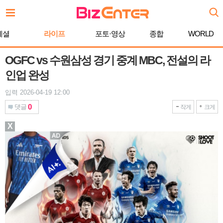
본
문
바
페셜
라이프
포토·영상
종합
WORLD
로
가
기
OGFC vs 수원삼성 경기 중계 MBC, 전설의 라
인업 완성
입력 2026-04-19 12:00
0
댓글
작게
크게
X