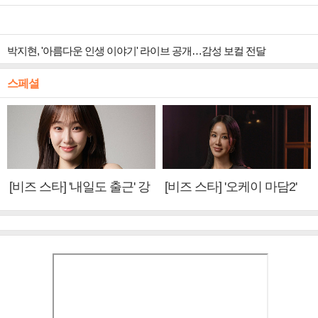
박지현, '아름다운 인생 이야기' 라이브 공개…감성 보컬 전달
스페셜
[비즈 스타] '내일도 출근' 강
[비즈 스타] '오케이 마담2'
미나 "아이오아이 불화설?
엄정화 "6년 만의 속편 제
사실 아냐"(인터뷰)
작, 하늘의 뜻"(인터뷰)