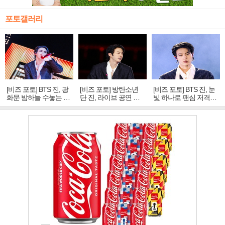
포토갤러리
[비즈 포토] BTS 진, 광
[비즈 포토] 방탄소년
[비즈 포토] BTS 진, 눈
화문 밤하늘 수놓는 '비
단 진, 라이브 공연 중
빛 하나로 팬심 저격…
주얼 킹'의 열창
빛나는 독보적 아우라
독보적 카리스마