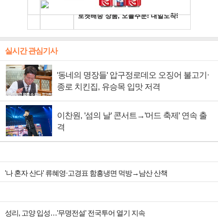
실시간 관심기사
'동네의 명장들' 압구정로데오 오징어 불고기·
종로 치킨집, 유승목 입맛 저격
이찬원, '섬의 날' 콘서트→'머드 축제' 연속 출
격
'나 혼자 산다' 류혜영·고경표 함흥냉면 먹방→남산 산책
성리, 고양 입성…'무명전설' 전국투어 열기 지속