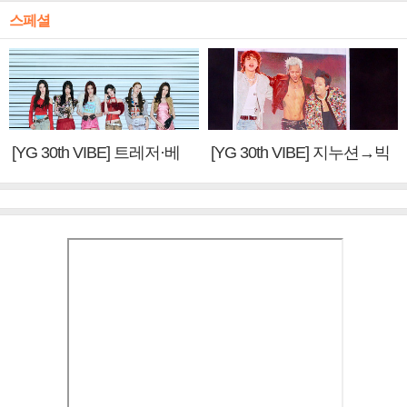
스페셜
[YG 30th VIBE] 트레저·베
[YG 30th VIBE] 지누션→빅
이비몬스터, YG DNA 계승
뱅·투애니원·블랙핑크, YG
③
만의 문법②