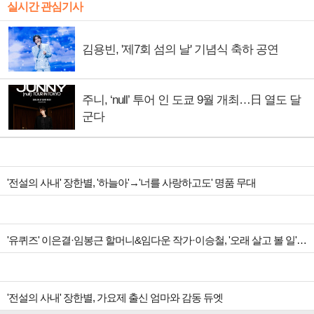
실시간 관심기사
김용빈, '제7회 섬의 날' 기념식 축하 공연
주니, ‘null’ 투어 인 도쿄 9월 개최…日 열도 달
군다
'전설의 사내' 장한별, '하늘아'→'너를 사랑하고도' 명품 무대
'유퀴즈' 이은결·임봉근 할머니&임다운 작가·이승철, '오래 살고 볼 일' 특집 출격
'전설의 사내' 장한별, 가요제 출신 엄마와 감동 듀엣