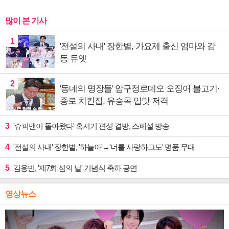
많이 본 기사
1
'전설의 사내' 장한별, 가요제 출신 엄마와 감
동 듀엣
2
'동네의 명장들' 압구정로데오 오징어 불고기·
종로 치킨집, 유승목 입맛 저격
3
'슈퍼맨이 돌아왔다' 혹서기 편성 결방, 스페셜 방송
4
'전설의 사내' 장한별, '하늘아'→'너를 사랑하고도' 명품 무대
5
김용빈, '제7회 섬의 날' 기념식 축하 공연
영상뉴스