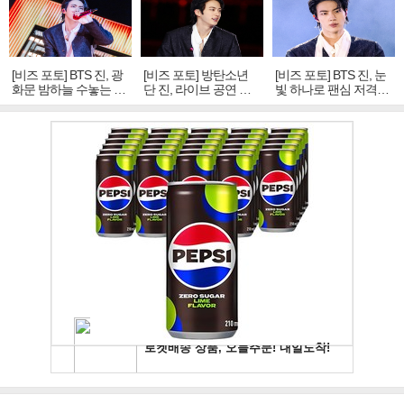
[비즈 포토] BTS 진, 광
[비즈 포토] 방탄소년
[비즈 포토] BTS 진, 눈
화문 밤하늘 수놓는 '비
단 진, 라이브 공연 중
빛 하나로 팬심 저격…
주얼 킹'의 열창
빛나는 독보적 아우라
독보적 카리스마