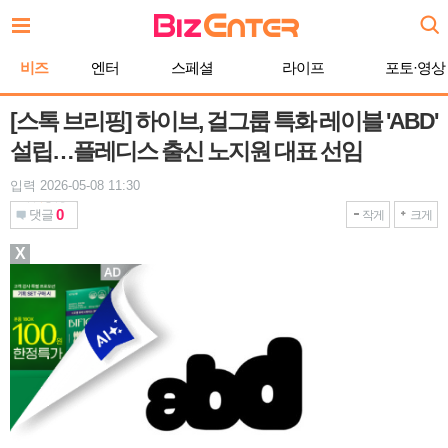
본
문
바
비즈
엔터
스페셜
라이프
포토·영상
로
가
기
[스톡 브리핑] 하이브, 걸그룹 특화 레이블 'ABD'
설립…플레디스 출신 노지원 대표 선임
입력 2026-05-08 11:30
0
댓글
작게
크게
X