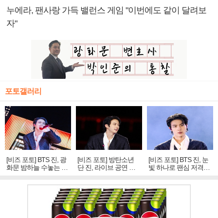
누에라, 팬사랑 가득 밸런스 게임 "이번에도 같이 달려보
자"
포토갤러리
[비즈 포토] BTS 진, 광
[비즈 포토] 방탄소년
[비즈 포토] BTS 진, 눈
화문 밤하늘 수놓는 '비
단 진, 라이브 공연 중
빛 하나로 팬심 저격…
주얼 킹'의 열창
빛나는 독보적 아우라
독보적 카리스마