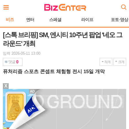
본
문
바
비즈
엔터
스페셜
라이프
포토·영상
로
가
기
[스톡 브리핑] SM, 엔시티 10주년 팝업 '네오 그
라운드' 개최
입력 2026-05-11 13:00
0
댓글
작게
크게
퓨처리즘 스포츠 콘셉트 체험형 전시 15일 개막
X