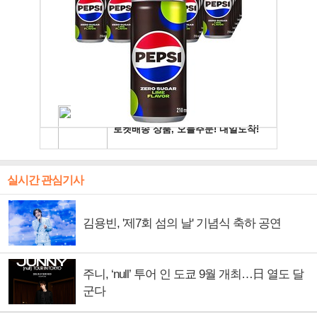
실시간 관심기사
김용빈, '제7회 섬의 날' 기념식 축하 공연
주니, ‘null’ 투어 인 도쿄 9월 개최…日 열도 달
군다