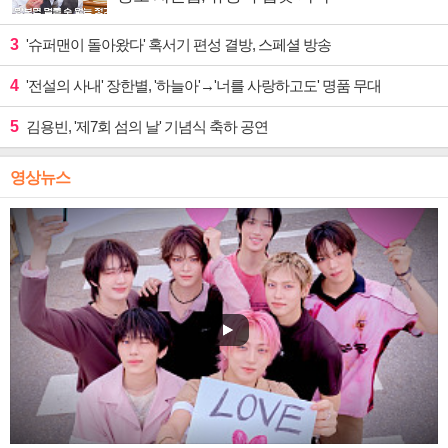
3
'슈퍼맨이 돌아왔다' 혹서기 편성 결방, 스페셜 방송
4
'전설의 사내' 장한별, '하늘아'→'너를 사랑하고도' 명품 무대
5
김용빈, '제7회 섬의 날' 기념식 축하 공연
영상뉴스