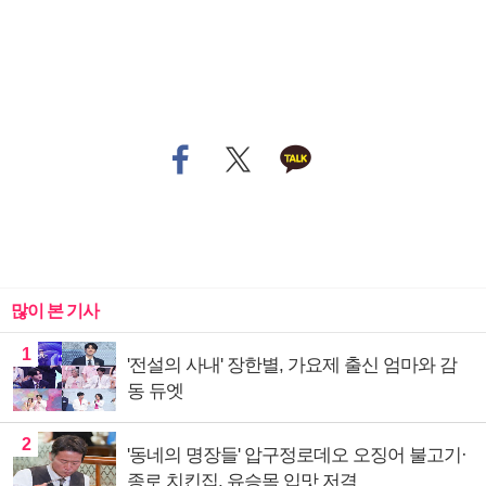
많이 본 기사
1
'전설의 사내' 장한별, 가요제 출신 엄마와 감
동 듀엣
2
'동네의 명장들' 압구정로데오 오징어 불고기·
종로 치킨집, 유승목 입맛 저격