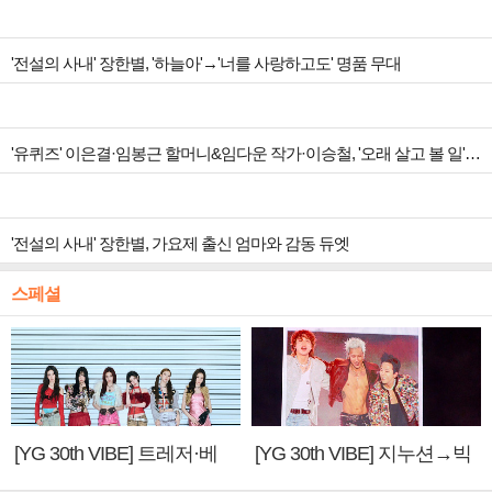
'전설의 사내' 장한별, '하늘아'→'너를 사랑하고도' 명품 무대
'유퀴즈' 이은결·임봉근 할머니&임다운 작가·이승철, '오래 살고 볼 일' 특집 출격
'전설의 사내' 장한별, 가요제 출신 엄마와 감동 듀엣
스페셜
[YG 30th VIBE] 트레저·베
[YG 30th VIBE] 지누션→빅
이비몬스터, YG DNA 계승
뱅·투애니원·블랙핑크, YG