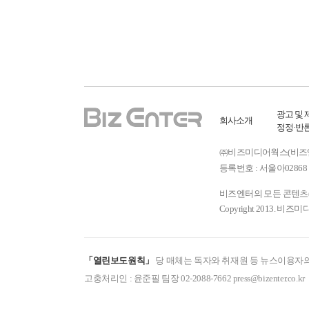
광고 및 
회사소개
정정·반
㈜비즈미디어웍스(비즈엔터) ㅣ
등록번호 : 서울아02868 
비즈엔터의 모든 콘텐츠(기
Copyright 2013. 비즈미
「열린보도원칙」
당 매체는 독자와 취재원 등 뉴스이용자의
고충처리인 : 윤준필 팀장 02-2088-7662 press@bizenter.co.kr