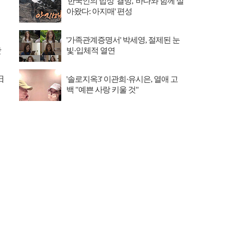
'한국인의 밥상' 결방, '바다와 함께 살
아왔다: 아지매' 편성
'가족관계증명서' 박세영, 절제된 눈
맛
빛·입체적 열연
日
'솔로지옥3' 이관희·유시은, 열애 고
백 "예쁜 사랑 키울 것"