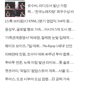
유수비, 라디오서 빛난 가창
력…‘전국노래자랑’ 최우수상 비
하인드 공개
[스톡 브리핑] CJ ENM, 2분기 영업익 334억 원…미디어플랫폼 흑자 전환
옹성우, 글로벌 행보 가속…아시아 5개 도시 팬미팅 개최
'가족관계증명서' 박세영, 절제된 눈빛·입체적 열연
웨이프 보이즈, 7일 데뷔…'Nu-Kpop 1세대' 선언
리베란테 진원, 조수미 데뷔 40주년 투어 합류…듀엣·아리아 가창
투바투 연준, 뉴욕 아침 빛낸 라이브…美 솔로 활동 포문
캣츠아이, '와일드' 팝업스토어 개최…서울·도쿄서 팬 소통
투어스, 도쿄 시부야 도심 점령…日 공략 가속