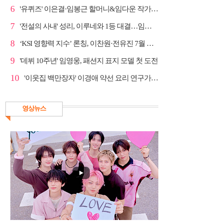
6
'유퀴즈' 이은결·임봉근 할머니&임다운 작가·이승철, '...
7
'전설의 사내' 성리, 이루네와 1등 대결…임영웅 '보금...
8
‘KSI 영향력 지수’ 론칭, 이찬원·전유진 7월 차트 남녀...
9
'데뷔 10주년' 임영웅, 패션지 표지 모델 첫 도전
10
'이웃집 백만장자' 이경애 약선 요리 연구가의 요리 철학
영상뉴스