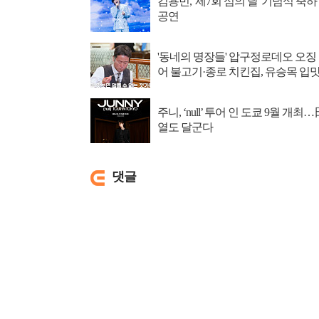
김용빈, '제7회 섬의 날' 기념식 축하
공연
'동네의 명장들' 압구정로데오 오징
어 불고기·종로 치킨집, 유승목 입
저격
주니, ‘null’ 투어 인 도쿄 9월 개최…
열도 달군다
댓글