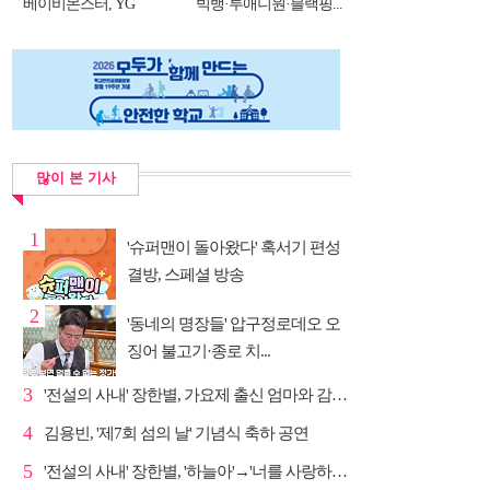
베이비몬스터, YG
빅뱅·투애니원·블랙핑...
DNA...
많이 본 기사
1
'슈퍼맨이 돌아왔다' 혹서기 편성
결방, 스페셜 방송
2
'동네의 명장들' 압구정로데오 오
징어 불고기·종로 치...
3
'전설의 사내' 장한별, 가요제 출신 엄마와 감동 듀엣
4
김용빈, '제7회 섬의 날' 기념식 축하 공연
5
'전설의 사내' 장한별, '하늘아'→'너를 사랑하고도' 명...