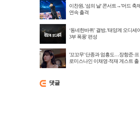
이찬원, '섬의 날' 콘서트→'머드 축제
연속 출격
‘동네한바퀴’ 결방, '태양계 오디세
3부 폭풍' 편성
'꼬꼬무' 단종과 엄흥도…장항준·프
로미스나인 이채영·적재 게스트 출
연
댓글