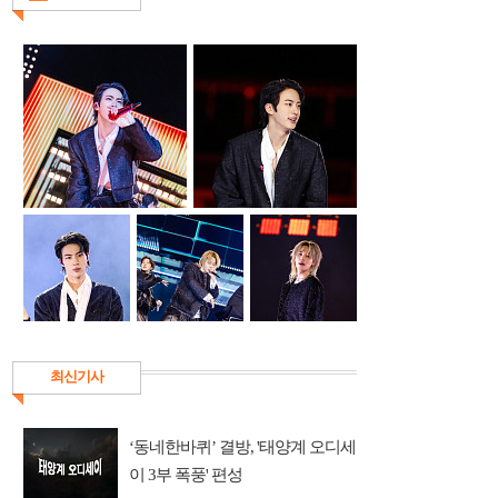
최신기사
‘동네한바퀴’ 결방, '태양계 오디세
이 3부 폭풍' 편성