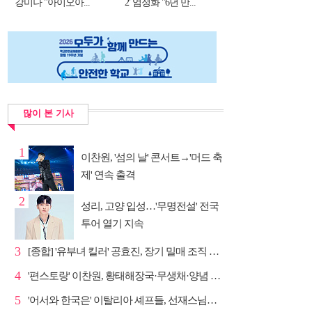
강미나 "아이오아...
2' 엄정화 "6년 만...
많이 본 기사
1
이찬원, '섬의 날' 콘서트→'머드 축
제' 연속 출격
2
성리, 고양 입성…'무명전설' 전국
투어 열기 지속
3
[종합] '유부녀 킬러' 공효진, 장기 밀매 조직 소탕…4...
4
'편스토랑' 이찬원, 황태해장국·무생채·양념 목살구이 ...
5
'어서와 한국은' 이탈리아 셰프들, 선재스님→라연 차도...