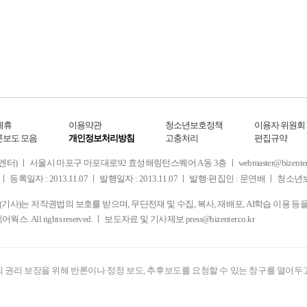
제휴
이용약관
청소년보호정책
이용자 위원회
론보도 모음
개인정보처리방침
고충처리
편집규약
 서울시 마포구 마포대로92 효성해링턴스퀘어 A동 3층 ㅣ webmaster@bizenter.co.kr
ㅣ 등록일자 : 2013.11.07 ㅣ 발행일자 : 2013.11.07 ㅣ 발행·편집인 : 문연배 ㅣ 청
사)는 저작권법의 보호를 받으며, 무단전재 및 수집, 복사, 재배포, AI학습 이용 등
디어웍스. All rights reserved. ㅣ 보도자료 및 기사제보
press@bizenter.co.kr
 권리 보장을 위해 반론이나 정정 보도, 추후보도를 요청할 수 있는 창구를 열어두