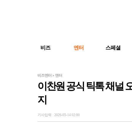
검색 바로가기
주메뉴 바로가기
주요 기사 바로가기
비즈
엔터
스페셜
비즈엔터
엔터
>
이찬원 공식 틱톡 채널 
지
기사입력 : 2026-05-14 02:00