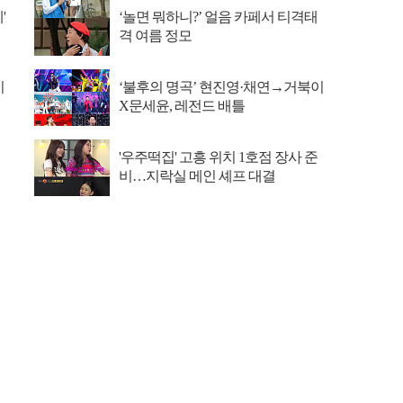
'
‘놀면 뭐하니?’ 얼음 카페서 티격태
격 여름 정모
이
‘불후의 명곡’ 현진영·채연→거북이
X문세윤, 레전드 배틀
'우주떡집' 고흥 위치 1호점 장사 준
비…지락실 메인 셰프 대결