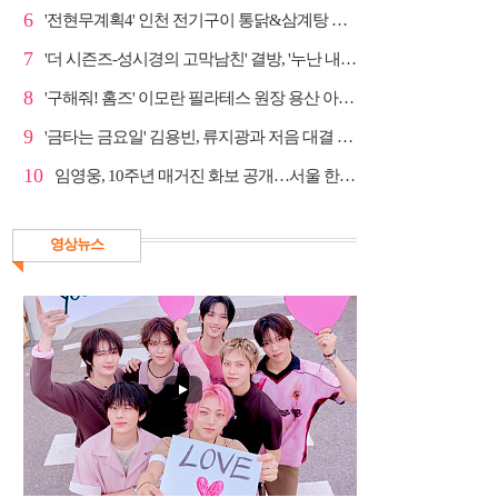
6
'전현무계획4' 인천 전기구이 통닭&삼계탕 노포 맛집 탐방
7
'더 시즌즈-성시경의 고막남친' 결방, '누난 내게 여자...
8
'구해줘! 홈즈' 이모란 필라테스 원장 용산 아파트 방...
9
'금타는 금요일' 김용빈, 류지광과 저음 대결 승리
10
임영웅, 10주년 매거진 화보 공개…서울 한복판 대형 현...
영상뉴스