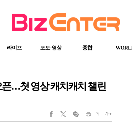
라이프
포토·영상
종합
WORL
오픈…첫 영상 캐치캐치 챌린