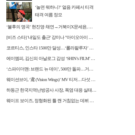
‘놀면 뭐하니?’ 얼음 카페서 티격
태격 여름 정모
‘불후의 명곡’ 현진영·채연→거북이X문세윤, 레전드 배틀
[비즈 스타] '내일도 출근' 강미나 "아이오아이 불화설? 사실 아냐"(인터뷰)
코르티스, 인스타 1500만 달성…‘롤라팔루자’ 무대 열기 이어간다
에이엠피, 김신의 아날로그 감성 ‘SHIN’s FILM’ 공개
‘스파이더맨: 브랜드 뉴 데이’, 500만 돌파…거침없는 흥행 질주
웨이션브이, ‘鸢 (Vision Wings)’ MV 티저…다섯 전사들의 강렬한 비상
하동근 한국지역난방공사 사장, 폭염 대응 실태 점검 "안전관리에 최선을 다할 것"
웨이프 보이즈, 정형화된 틀 깬 거침없는 데뷔 행보