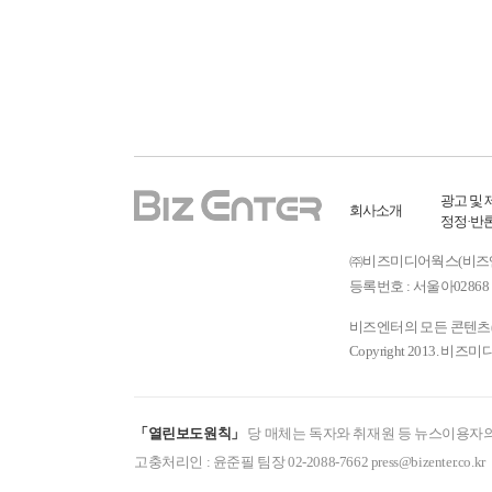
광고 및 
회사소개
정정·반
㈜비즈미디어웍스(비즈엔터) ㅣ
등록번호 : 서울아02868 
비즈엔터의 모든 콘텐츠(기
Copyright 2013. 비즈미
「열린보도원칙」
당 매체는 독자와 취재원 등 뉴스이용자의
고충처리인 : 윤준필 팀장 02-2088-7662 press@bizenter.co.kr