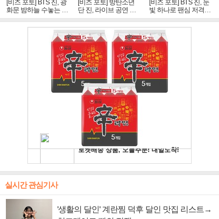
[비즈 포토] BTS 진, 광
[비즈 포토] 방탄소년
[비즈 포토] BTS 진, 눈
화문 밤하늘 수놓는 '비
단 진, 라이브 공연 중
빛 하나로 팬심 저격…
주얼 킹'의 열창
빛나는 독보적 아우라
독보적 카리스마
실시간 관심기사
'생활의 달인' 계란찜 덕후 달인 맛집 리스트→