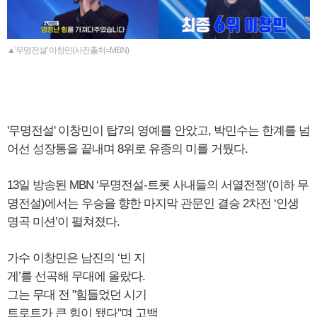
▲'무명전설' 이창민(사진출처=MBN)
'무명전설' 이창민이 탑7의 영예를 안았고, 박민수는 한계를 넘
어선 성장통을 끝내며 8위로 유종의 미를 거뒀다.
13일 방송된 MBN ‘무명전설-트롯 사내들의 서열전쟁’(이하 무
명전설)에서는 우승을 향한 마지막 관문인 결승 2차전 ‘인생
명곡 미션’이 펼쳐졌다.
가수 이창민은 남진의 ‘빈 지
게’를 선곡해 무대에 올랐다.
그는 무대 전 "힘들었던 시기
트로트가 큰 힘이 됐다"며 고백