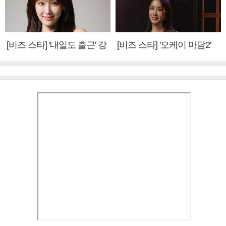
[비즈 스타] '내일도 출근' 강
[비즈 스타] '오케이 마담2'
미나 "아이오아이 불화설?
엄정화 "6년 만의 속편 제
사실 아냐"(인터뷰)
작, 하늘의 뜻"(인터뷰)