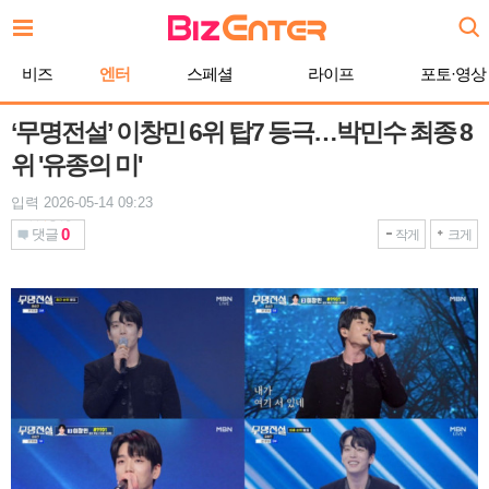
본
문
바
비즈
엔터
스페셜
라이프
포토·영상
로
가
기
‘무명전설’ 이창민 6위 탑7 등극…박민수 최종 8
위 '유종의 미'
입력 2026-05-14 09:23
0
댓글
작게
크게