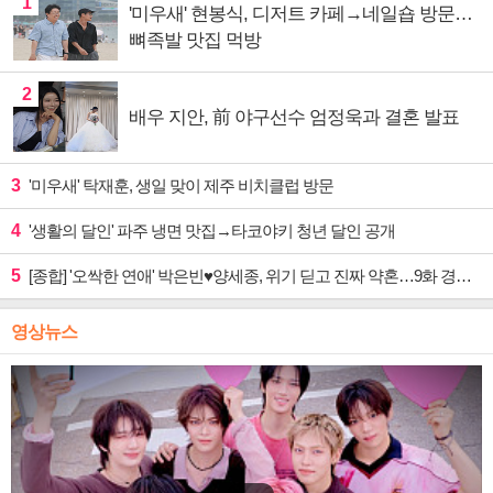
1
'미우새' 현봉식, 디저트 카페→네일숍 방문…
뼈족발 맛집 먹방
2
배우 지안, 前 야구선수 엄정욱과 결혼 발표
3
'미우새' 탁재훈, 생일 맞이 제주 비치클럽 방문
4
'생활의 달인' 파주 냉면 맛집→타코야키 청년 달인 공개
5
[종합] '오싹한 연애' 박은빈♥양세종, 위기 딛고 진짜 약혼…9화 경영권 사수 작전 예고
영상뉴스