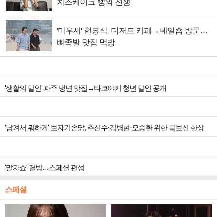
치즈케이크 빵의 전쟁
'미우새' 현봉식, 디저트 카페→네일숍 방문…
뼈족발 맛집 먹방
'생활의 달인' 파주 냉면 맛집→타코야키 청년 달인 공개
'남겨서 뭐하게' 보자기솥닭, 추신수·김병현·오승환 위한 몸보신 한상
'말자쇼' 결방…스페셜 편성
스페셜