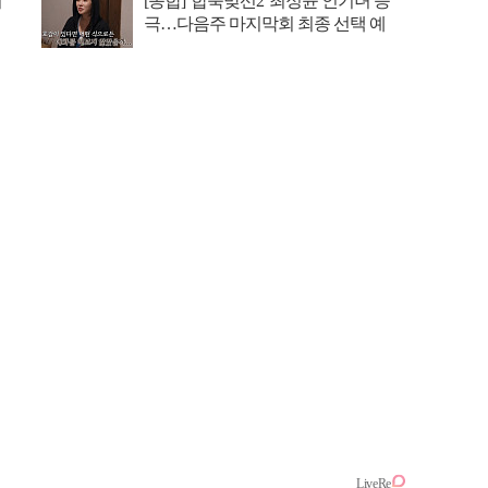
이
[종합] '합숙맞선2' 최정윤 인기녀 등
극…다음주 마지막회 최종 선택 예
고