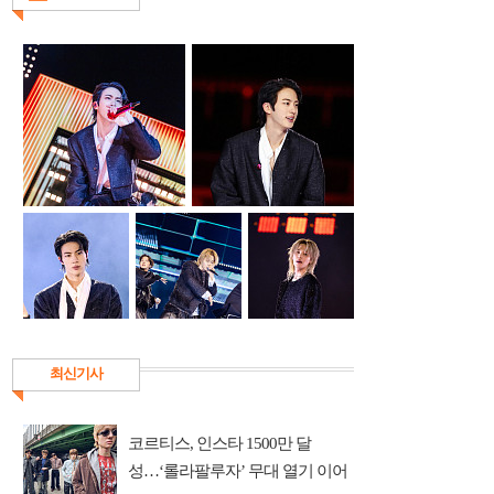
최신기사
코르티스, 인스타 1500만 달
성…‘롤라팔루자’ 무대 열기 이어