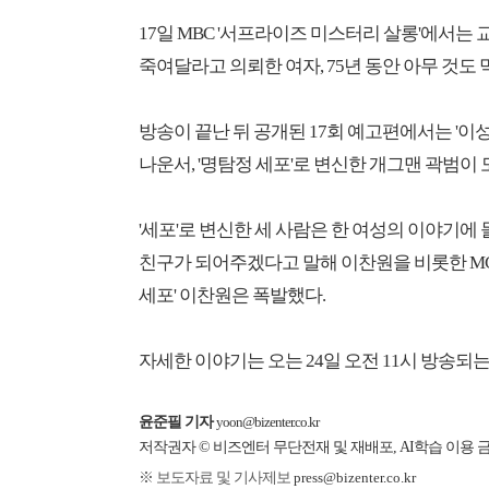
17일 MBC '서프라이즈 미스터리 살롱'에서는
죽여달라고 의뢰한 여자, 75년 동안 아무 것도
방송이 끝난 뒤 공개된 17회 예고편에서는 '이성
나운서, '명탐정 세포'로 변신한 개그맨 곽범이 
'세포'로 변신한 세 사람은 한 여성의 이야기에 
친구가 되어주겠다고 말해 이찬원을 비롯한 MC
세포' 이찬원은 폭발했다.
자세한 이야기는 오는 24일 오전 11시 방송되는
윤준필 기자
yoon@bizenter.co.kr
저작권자 © 비즈엔터 무단전재 및 재배포, AI학습 이용 
※ 보도자료 및 기사제보
press@bizenter.co.kr