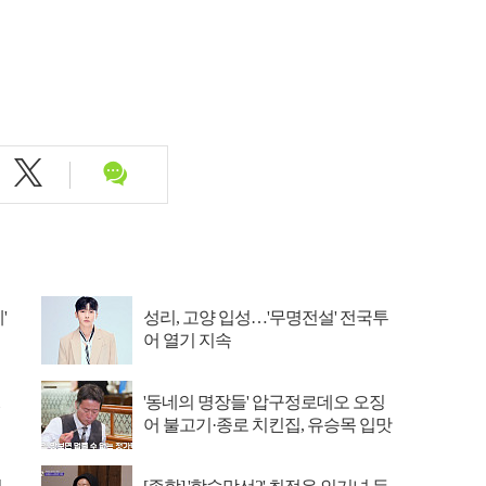
'
성리, 고양 입성…'무명전설' 전국투
어 열기 지속
'동네의 명장들' 압구정로데오 오징
어 불고기·종로 치킨집, 유승목 입맛
저격