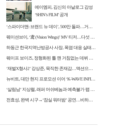
간다
에이엠피, 김신의 아날로그 감성
‘SHIN’s FILM’ 공개
‘스파이더맨: 브랜드 뉴 데이’, 500만 돌파…거침없는 흥행 질주
웨이션브이, ‘鸢 (Vision Wings)’ MV 티저…다섯 전사들의 강렬한 비상
하동근 한국지역난방공사 사장, 폭염 대응 실태 점검 "안전관리에 최선을 다할 것"
웨이프 보이즈, 정형화된 틀 깬 거침없는 데뷔 행보
‘재벌X형사2’ 강상준, 묵직한 존재감…액션으로 강렬 포문
뉴비트, 대만 현지 프로모션 이어 ‘K-WAVE INFINITY’ 무대 오른다
‘살림남’ 지상렬, 래퍼 머쉬베놈과 예측불가 랩 수업
전효성, 완벽 시구→‘잠실 워터밤’ 공연…비하인드 공개