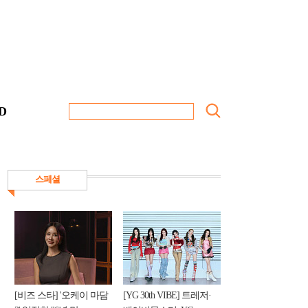
D
스페셜
[비즈 스타] '오케이 마담
[YG 30th VIBE] 트레저·