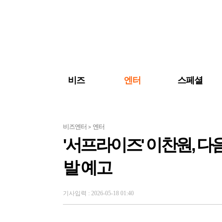
검색 바로가기
주메뉴 바로가기
주요 기사 바로가기
비즈
엔터
스페셜
비즈엔터
엔터
>
'서프라이즈' 이찬원, 다음
발 예고
기사입력 : 2026-05-18 01:40