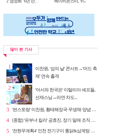
2' 엄정화 "6년 만...
베이비몬스터, YG
DNA...
많이 본 기사
1
이찬원, '섬의 날' 콘서트→'머드 축
제' 연속 출격
2
'어서와 한국은' 이탈리아 셰프들,
선재스님→라연 차도...
3
'편스토랑' 이찬원, 황태해장국·무생채·양념 목살구이 ...
4
[종합] '유부녀 킬러' 공효진, 장기 밀매 조직 소탕…4...
5
'전현무계획4' 인천 전기구이 통닭&삼계탕 노포 맛집 탐방