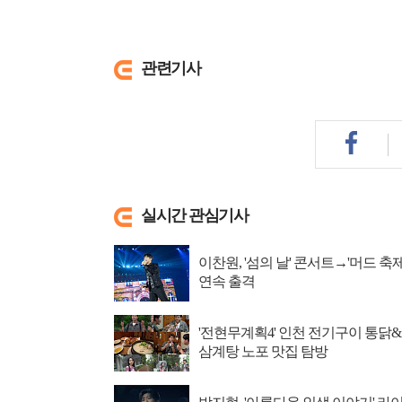
관련기사
실시간 관심기사
이찬원, '섬의 날' 콘서트→'머드 축제
연속 출격
'전현무계획4' 인천 전기구이 통닭&
삼계탕 노포 맛집 탐방