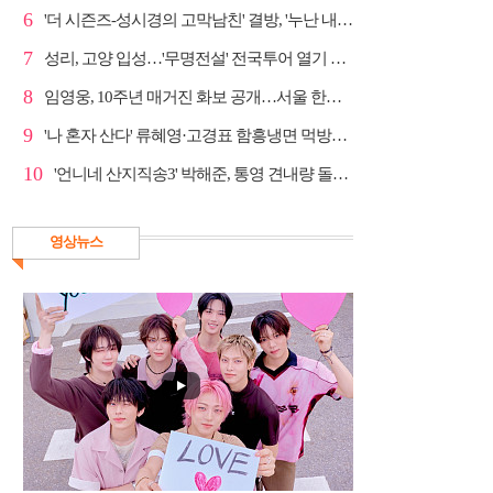
6
'더 시즌즈-성시경의 고막남친' 결방, '누난 내게 여자...
7
성리, 고양 입성…'무명전설' 전국투어 열기 지속
8
임영웅, 10주년 매거진 화보 공개…서울 한복판 대형 현...
9
'나 혼자 산다' 류혜영·고경표 함흥냉면 먹방→남산 산책
10
'언니네 산지직송3' 박해준, 통영 견내량 돌미역 조업 ...
영상뉴스