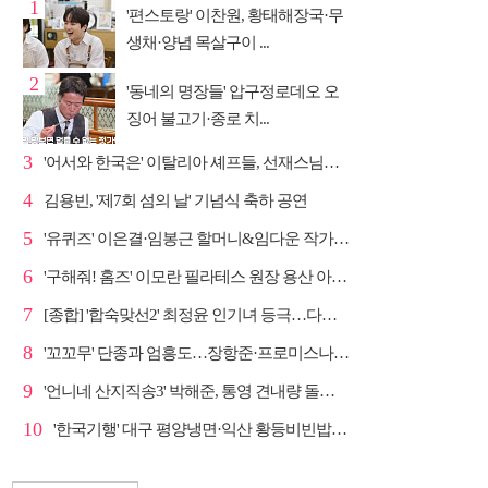
1
'편스토랑' 이찬원, 황태해장국·무
생채·양념 목살구이 ...
2
'동네의 명장들' 압구정로데오 오
징어 불고기·종로 치...
3
'어서와 한국은' 이탈리아 셰프들, 선재스님→라연 차도...
4
김용빈, '제7회 섬의 날' 기념식 축하 공연
5
'유퀴즈' 이은결·임봉근 할머니&임다운 작가·이승철, '...
6
'구해줘! 홈즈' 이모란 필라테스 원장 용산 아파트 방...
7
[종합] '합숙맞선2' 최정윤 인기녀 등극…다음주 마지막...
8
'꼬꼬무' 단종과 엄흥도…장항준·프로미스나인 이채영·...
9
'언니네 산지직송3' 박해준, 통영 견내량 돌미역 조업 ...
10
'한국기행' 대구 평양냉면·익산 황등비빈밥, 백년 식당...