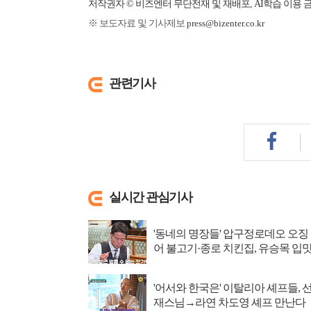
저작권자 © 비즈엔터 무단전재 및 재배포, AI학습 이용 
※ 보도자료 및 기사제보
press@bizenter.co.kr
관련기사
실시간 관심기사
'동네의 명장들' 압구정로데오 오징
어 불고기·종로 치킨집, 유승목 입
저격
'어서와 한국은' 이탈리아 셰프들, 
재스님→라연 차도영 셰프 만난다