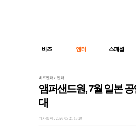
검색 바로가기
주메뉴 바로가기
주요 기사 바로가기
비즈
엔터
스페셜
비즈엔터
엔터
>
앰퍼샌드원, 7월 일본 
대
기사입력 : 2026-05-21 13:20