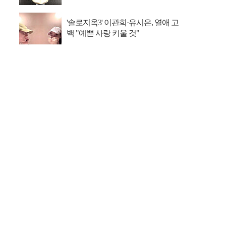
'솔로지옥3' 이관희·유시은, 열애 고
백 "예쁜 사랑 키울 것"