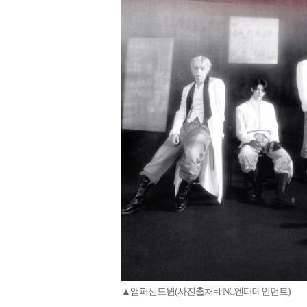
▲앰퍼샌드원(사진출처=FNC엔터테인먼트)