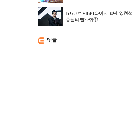
[YG 30th VIBE] 와이지 30년, 양현석
총괄의 발자취①
댓글