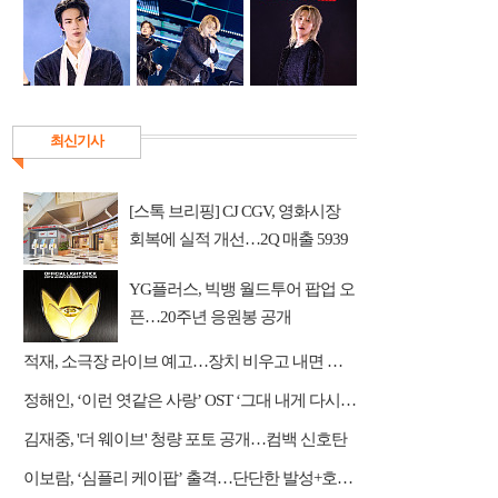
최신기사
[스톡 브리핑] CJ CGV, 영화시장
회복에 실적 개선…2Q 매출 5939
억
YG플러스, 빅뱅 월드투어 팝업 오
픈…20주년 응원봉 공개
적재, 소극장 라이브 예고…장치 비우고 내면 채운다
정해인, ‘이런 엿같은 사랑’ OST ‘그대 내게 다시’ 리메이크 가창
김재중, '더 웨이브' 청량 포토 공개…컴백 신호탄
이보람, ‘심플리 케이팝’ 출격…단단한 발성+호소력 짙은 음색 무대 압도