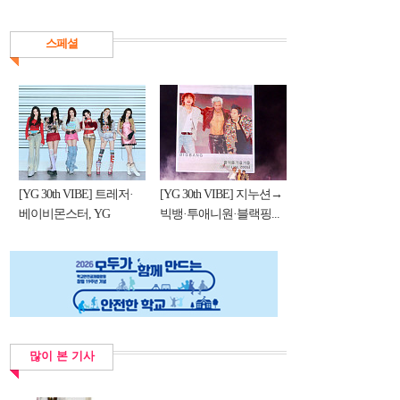
스페셜
[YG 30th VIBE] 트레저·
[YG 30th VIBE] 지누션→
베이비몬스터, YG
빅뱅·투애니원·블랙핑...
DNA...
많이 본 기사