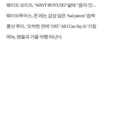
웨이프 보이즈, ‘WAYF BOYS DO’ 발매 “음악·안무·비주얼 직접 참여”
웨이브투어스, 존 레논 감성 담은 ‘bad pieces’ 컴백
롱샷 루이, ‘오싹한 연애’ OST ‘All I Can Say Is’ 가창
에녹, 팬들과 가을 여행 떠난다