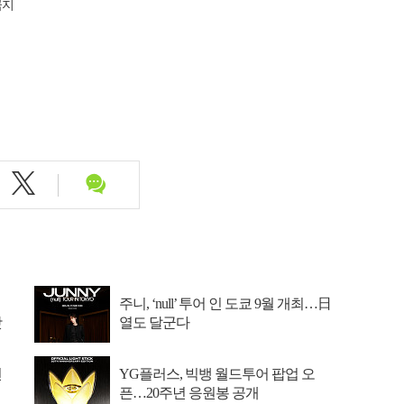
금지
주니, ‘null’ 투어 인 도쿄 9월 개최…日
맛
열도 달군다
선
YG플러스, 빅뱅 월드투어 팝업 오
픈…20주년 응원봉 공개