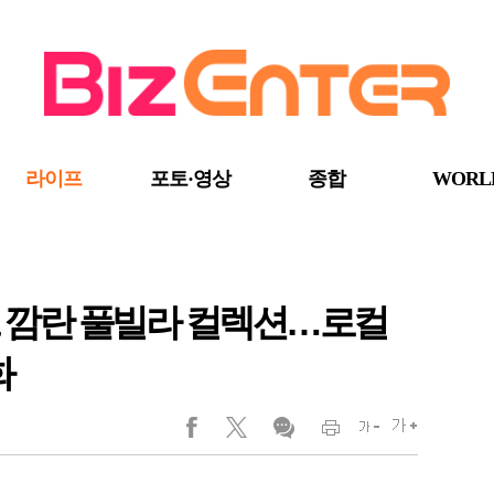
라이프
포토·영상
종합
WORL
어트 깜란 풀빌라 컬렉션…로컬
화