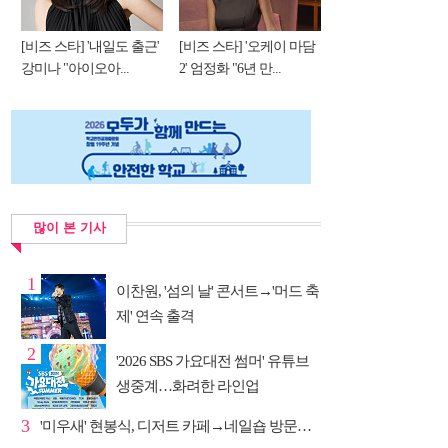
[비즈 스타] '내일도 출근'
[비즈 스타] '오케이 마담
강미나 "아이오아...
2' 엄정화 "6년 만...
많이 본 기사
1
이찬원, '섬의 날' 콘서트→'머드 축
제' 연속 출격
2
'2026 SBS 가요대전 썸머' 유튜브
생중계…화려한 라인업
3
'미우새' 현봉식, 디저트 카페→네일숍 방문…뼈족발 맛...