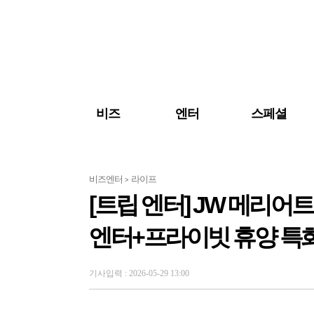
검색 바로가기
주메뉴 바로가기
주요 기사 바로가기
비즈
엔터
스페셜
비즈엔터
라이프
>
[트립 엔터] JW 메리
엔터+프라이빗 휴양 특
기사입력 : 2026-05-29 13:00