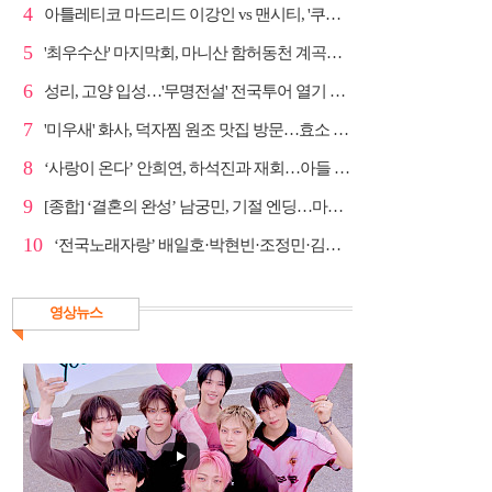
4
아틀레티코 마드리드 이강인 vs 맨시티, '쿠플 시리즈'...
5
'최우수산' 마지막회, 마니산 함허동천 계곡→참성단 등반
6
성리, 고양 입성…'무명전설' 전국투어 열기 지속
7
'미우새' 화사, 덕자찜 원조 맛집 방문…효소 찜질방 체험
8
‘사랑이 온다’ 안희연, 하석진과 재회…아들 비밀 밝혀...
9
[종합] ‘결혼의 완성’ 남궁민, 기절 엔딩…마지막회 예...
10
‘전국노래자랑’ 배일호·박현빈·조정민·김유라·미스김, ...
영상뉴스