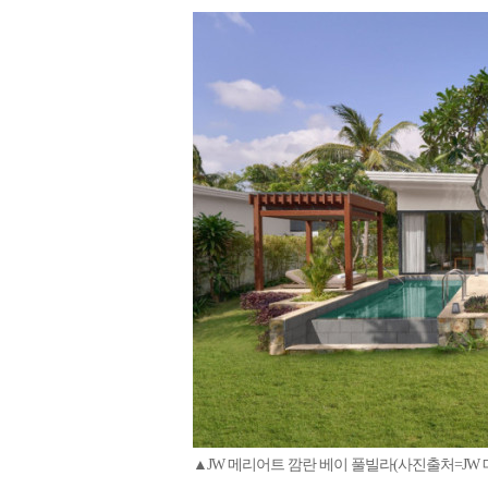
▲JW 메리어트 깜란 베이 풀빌라(사진출처=JW 