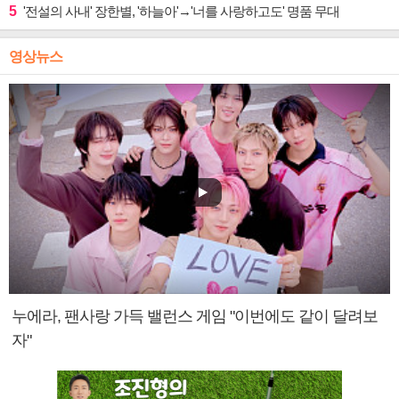
5
'전설의 사내' 장한별, '하늘아'→'너를 사랑하고도' 명품 무대
영상뉴스
누에라, 팬사랑 가득 밸런스 게임 "이번에도 같이 달려보
자"