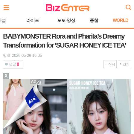
본
문
바
페셜
라이프
포토·영상
종합
WORLD
로
가
기
BABYMONSTER Rora and Pharita’s Dreamy
Transformation for ‘SUGAR HONEY ICE TEA’
입력 2026-05-29 16:35
0
댓글
작게
크게
X