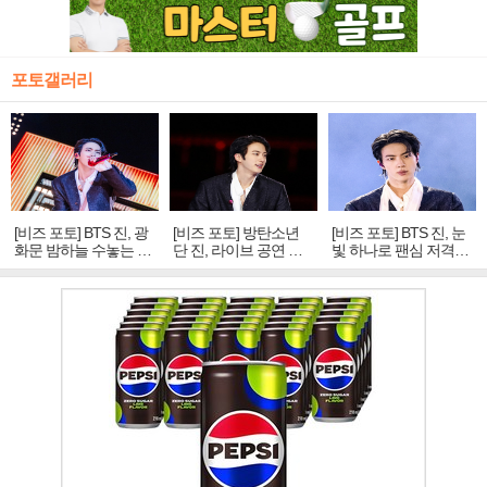
포토갤러리
[비즈 포토] BTS 진, 광
[비즈 포토] 방탄소년
[비즈 포토] BTS 진, 눈
화문 밤하늘 수놓는 '비
단 진, 라이브 공연 중
빛 하나로 팬심 저격…
주얼 킹'의 열창
빛나는 독보적 아우라
독보적 카리스마