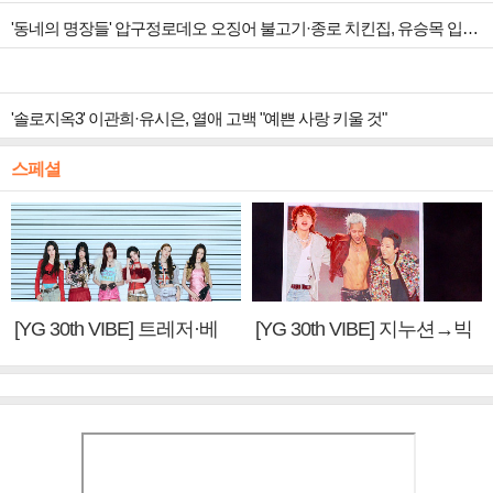
'동네의 명장들' 압구정로데오 오징어 불고기·종로 치킨집, 유승목 입맛 저격
'솔로지옥3' 이관희·유시은, 열애 고백 "예쁜 사랑 키울 것"
스페셜
[YG 30th VIBE] 트레저·베
[YG 30th VIBE] 지누션→빅
이비몬스터, YG DNA 계승
뱅·투애니원·블랙핑크, YG
③
만의 문법②