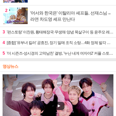
2
'어서와 한국은' 이탈리아 셰프들, 선재스님→
라연 차도영 셰프 만난다
3
'편스토랑' 이찬원, 황태해장국·무생채·양념 목살구이 등 윤주모 레시피 섭렵
4
[종합] '유부녀 킬러' 공효진, 장기 밀매 조직 소탕…4화 정체 발각 위기 예고
5
'더 시즌즈-성시경의 고막남친' 결방, '누난 내게 여자야2' 커플 스토리 편성
영상뉴스