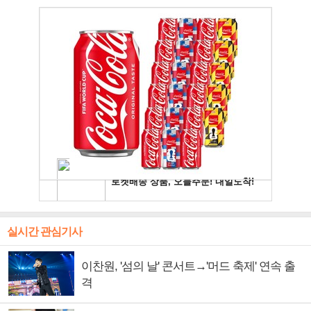
실시간 관심기사
이찬원, '섬의 날' 콘서트→'머드 축제' 연속 출
격