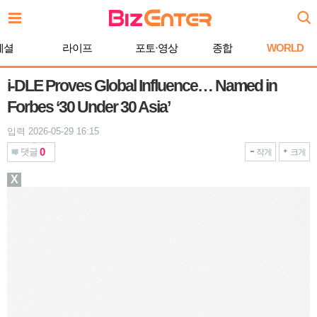
본
문
바
페셜
라이프
포토·영상
종합
WORLD
로
가
기
i-DLE Proves Global Influence… Named in
Forbes ‘30 Under 30 Asia’
입력 2026-05-29 16:15
0
댓글
작게
크게
X