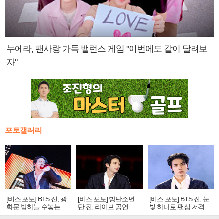
누에라, 팬사랑 가득 밸런스 게임 "이번에도 같이 달려보
자"
포토갤러리
[비즈 포토] BTS 진, 광
[비즈 포토] 방탄소년
[비즈 포토] BTS 진, 눈
화문 밤하늘 수놓는 '비
단 진, 라이브 공연 중
빛 하나로 팬심 저격…
주얼 킹'의 열창
빛나는 독보적 아우라
독보적 카리스마