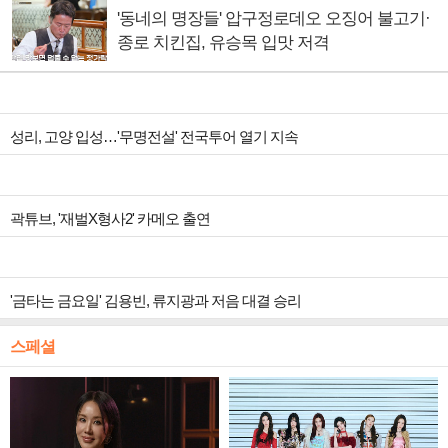
'동네의 명장들' 압구정로데오 오징어 불고기·
종로 치킨집, 유승목 입맛 저격
성리, 고양 입성…'무명전설' 전국투어 열기 지속
곽튜브, '재벌X형사2' 카메오 출연
'금타는 금요일' 김용빈, 류지광과 저음 대결 승리
스페셜