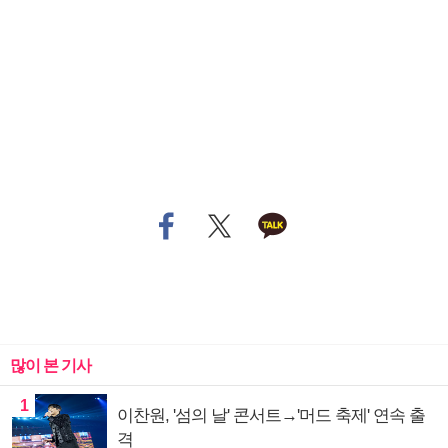
많이 본 기사
1
이찬원, '섬의 날' 콘서트→'머드 축제' 연속 출
격