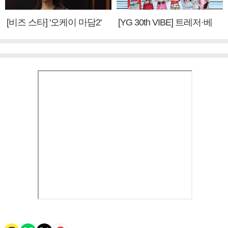
[비즈 스타] '오케이 마담2'
[YG 30th VIBE] 트레저·베
엄정화 "6년 만의 속편 제
이비몬스터, YG DNA 계승
작, 하늘의 뜻"(인터뷰)
③