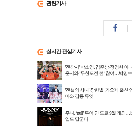
관련기사
실시간 관심기사
'전참시' 박소영, 김준상·정영한 아
운서와 ‘무한도전 런’ 참여…박명수
에 햇살 미소
'전설의 사내' 장한별, 가요제 출신 
마와 감동 듀엣
주니, ‘null’ 투어 인 도쿄 9월 개최…
열도 달군다