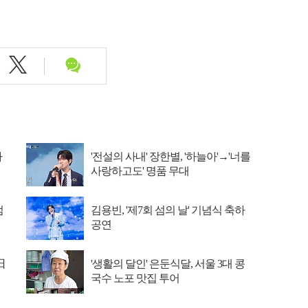
나
'전설의 사내' 장한별, '하늘아'→'너를
사랑하고도' 명품 무대
엄
김용빈, '제7회 섬의 날' 기념식 축하
공연
日
'생활의 달인' 은둔식달, 서울 3대 콩
국수 노포 맛집 투어