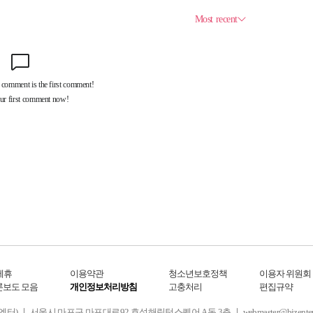
제휴
이용약관
청소년보호정책
이용자 위원회
론보도 모음
개인정보처리방침
고충처리
편집규약
 서울시 마포구 마포대로92 효성해링턴스퀘어 A동 3층 ㅣ webmaster@bizenter.co.kr