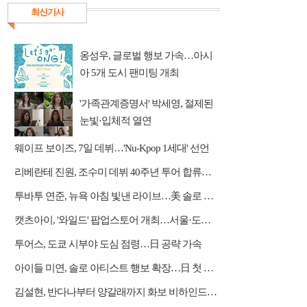
최신기사
옹성우, 글로벌 행보 가속…아시
아 5개 도시 팬미팅 개최
'가족관계증명서' 박세영, 절제된
눈빛·입체적 열연
웨이프 보이즈, 7일 데뷔…'Nu-Kpop 1세대' 선언
리베란테 진원, 조수미 데뷔 40주년 투어 합류…듀엣·아리아 가창
투바투 연준, 뉴욕 아침 빛낸 라이브…美 솔로 활동 포문
캣츠아이, '와일드' 팝업스토어 개최…서울·도쿄서 팬 소통
투어스, 도쿄 시부야 도심 점령…日 공략 가속
아이들 미연, 솔로 아티스트 행보 확장…日 첫 디싱 발매 예고
김설현, 반다나부터 양갈래까지 화보 비하인드…감각적 미학 완성