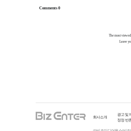
광고 및 
회사소개
정정·반
㈜비즈미디어웍스(비즈엔터) ㅣ