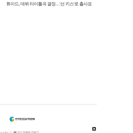
튜이드, 데뷔 타이틀곡 결정…'선 키스'로 출사표
 ㅣ ☎ 02-2088-7662