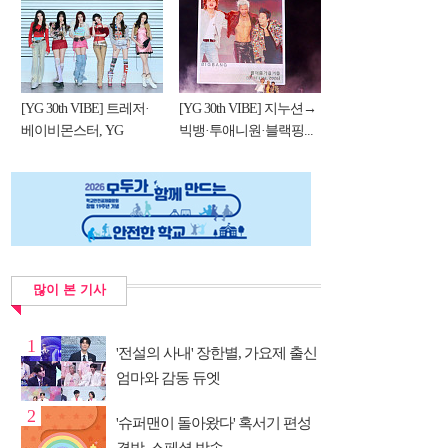
[YG 30th VIBE] 트레저·
[YG 30th VIBE] 지누션→
베이비몬스터, YG
빅뱅·투애니원·블랙핑...
DNA...
많이 본 기사
1
'전설의 사내' 장한별, 가요제 출신
엄마와 감동 듀엣
2
'슈퍼맨이 돌아왔다' 혹서기 편성