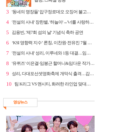
결방, 스페셜 방송
3
'동네의 명장들' 압구정로데오 오징어 불고기·종로 치...
4
'전설의 사내' 장한별, '하늘아'→'너를 사랑하고도' 명...
5
김용빈, '제7회 섬의 날' 기념식 축하 공연
6
‘KSI 영향력 지수’ 론칭, 이찬원·전유진 7월 차트 남녀...
7
'전설의 사내' 성리, 이루네와 1등 대결…임영웅 '보금...
8
'유퀴즈' 이은결·임봉근 할머니&임다운 작가·이승철, '...
9
성리, 다대포선셋영화축제 개막식 출격…감성 라이브 예고
10
팀 K리그 VS 맨시티, 화려한 라인업 맞대결…쿠팡플레이...
영상뉴스