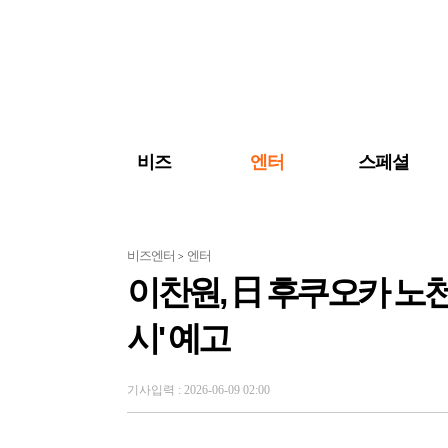
검색 바로가기
주메뉴 바로가기
주요 기사 바로가기
비즈
엔터
스페셜
비즈엔터
엔터
>
이찬원, 日 후쿠오카 노천
시' 예고
기사입력 : 2026-06-09 02:00