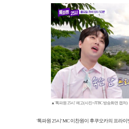
▲'톡파원 25시' 예고(사진=JTBC 방송화면 캡처)
'톡파원 25시' MC 이찬원이 후쿠오카의 프라