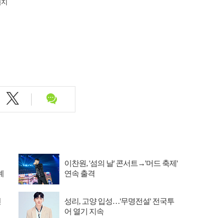
금지
이찬원, '섬의 날' 콘서트→'머드 축제'
예
연속 출격
선
성리, 고양 입성…'무명전설' 전국투
어 열기 지속