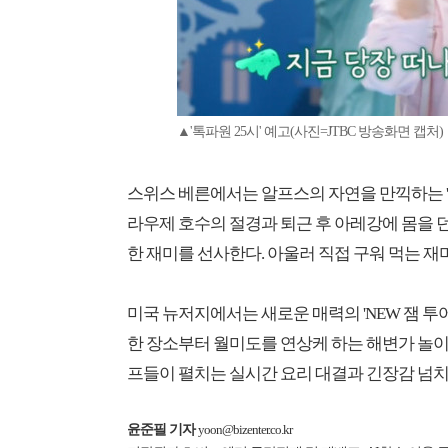
▲'톡파원 25시' 예고(사진=JTBC 방송화면 캡처)
스위스 베른에서는 알프스의 자연을 만끽하는 '
라우제 호수의 절경과 퇴근 후 아레강에 몸을 
한 재미를 선사한다. 아울러 직접 구워 먹는 재
미국 뉴저지에서는 새로운 매력의 'NEW 잼 
한 장소부터 월미도를 연상케 하는 해변가 놀이
프들이 펼치는 실시간 요리 대결과 긴장감 넘치
윤준필 기자
yoon@bizenter.co.kr