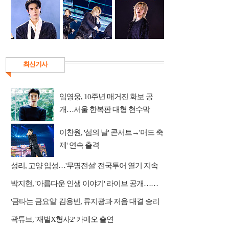
최신기사
임영웅, 10주년 매거진 화보 공
개…서울 한복판 대형 현수막
이찬원, '섬의 날' 콘서트→'머드 축
제' 연속 출격
성리, 고양 입성…'무명전설' 전국투어 열기 지속
박지현, '아름다운 인생 이야기' 라이브 공개…감성 보컬 전달
'금타는 금요일' 김용빈, 류지광과 저음 대결 승리
곽튜브, '재벌X형사2' 카메오 출연