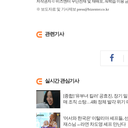
저작권자 © 비즈엔터 무단전재 및 재배포, AI학습 이용 
※ 보도자료 및 기사제보
press@bizenter.co.kr
관련기사
실시간 관심기사
[종합] '유부녀 킬러' 공효진, 장기 밀
매 조직 소탕…4화 정체 발각 위기 
고
'어서와 한국은' 이탈리아 셰프들, 
재스님→라연 차도영 셰프 만난다