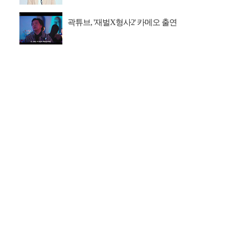
곽튜브, '재벌X형사2' 카메오 출연