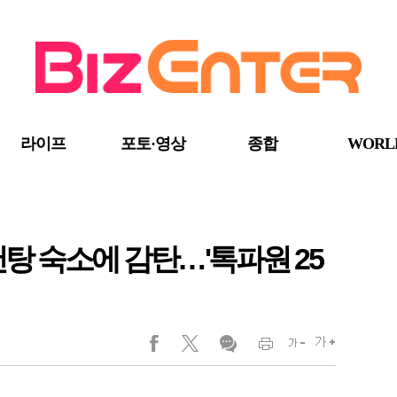
라이프
포토·영상
종합
WORL
탕 숙소에 감탄…'톡파원 25