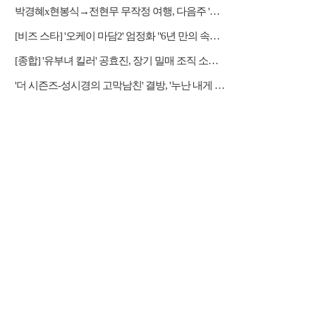
박경혜x현봉식→전현무 무작정 여행, 다음주 '나 혼자 산다' 예고
[비즈 스타] '오케이 마담2' 엄정화 "6년 만의 속편 제작, 하늘의 뜻"(인터뷰)
[종합] '유부녀 킬러' 공효진, 장기 밀매 조직 소탕…4화 정체 발각 위기 예고
'더 시즌즈-성시경의 고막남친' 결방, '누난 내게 여자야2' 커플 스토리 편성