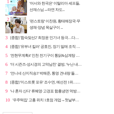
1
'어서와 한국은' 이탈리아 셰프들,
선재스님→라연 차도...
2
'편스토랑' 이찬원, 황태해장국·무
생채·양념 목살구이 ...
3
[종합] '합숙맞선2' 최정윤 인기녀 등극…다음주 마지막...
4
[종합] '유부녀 킬러' 공효진, 장기 밀매 조직 소탕…4...
5
'전현무계획4' 인천 전기구이 통닭&삼계탕 노포 맛집 탐방
6
'더 시즌즈-성시경의 고막남친' 결방, '누난 내게 여자...
7
'언니네 산지직송3' 박해준, 통영 견내량 돌미역 조업 ...
8
[종합] '미스트롯 포유' 조수연, 예선전 1위…신윤승 지...
9
'나 혼자 산다' 류혜영·고경표 함흥냉면 먹방→남산 산책
10
'우주떡집' 고흥 위치 1호점 개업→첫날부터 大위기