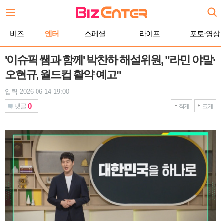
본
문
바
비즈
엔터
스페셜
라이프
포토·영상
로
가
기
'이슈픽 쌤과 함께' 박찬하 해설위원, "라민 야말·
오현규, 월드컵 활약 예고"
입력 2026-06-14 19:00
0
댓글
작게
크게