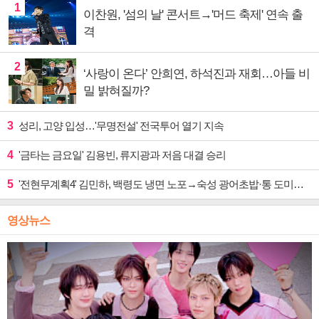
1
이찬원, '섬의 날' 콘서트→'머드 축제' 연속 출
격
2
‘사랑이 온다’ 안희연, 하석진과 재회…아들 비
밀 밝혀질까?
3
성리, 고양 입성…'무명전설' 전국투어 열기 지속
4
'금타는 금요일' 김용빈, 류지광과 저음 대결 승리
5
'전현무계획4' 김민하, 백령도 냉면 노포→숙성 광어초밥·통 도미찜 맛집 탐방
영상뉴스