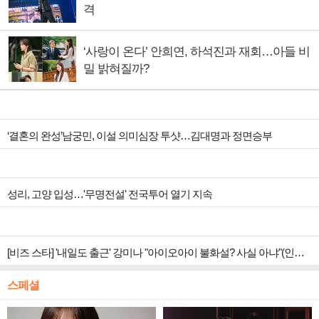
격
‘사랑이 온다’ 안희연, 하석진과 재회…아들 비
밀 밝혀질까?
‘결혼의 완성’남궁민, 이설 의미심장 투샷…김대명과 정면승부
성리, 고양 입성…'무명전설' 전국투어 열기 지속
[비즈 스타] '내일도 출근' 강미나 "아이오아이 불화설? 사실 아냐"(인터뷰)
스페셜