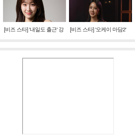
[비즈 스타] '내일도 출근' 강
[비즈 스타] '오케이 마담2'
미나 "아이오아이 불화설?
엄정화 "6년 만의 속편 제
사실 아냐"(인터뷰)
작, 하늘의 뜻"(인터뷰)