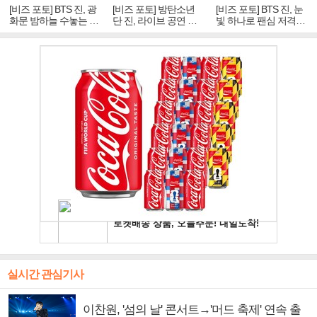
[비즈 포토] BTS 진, 광
[비즈 포토] 방탄소년
[비즈 포토] BTS 진, 눈
화문 밤하늘 수놓는 '비
단 진, 라이브 공연 중
빛 하나로 팬심 저격…
주얼 킹'의 열창
빛나는 독보적 아우라
독보적 카리스마
실시간 관심기사
이찬원, '섬의 날' 콘서트→'머드 축제' 연속 출