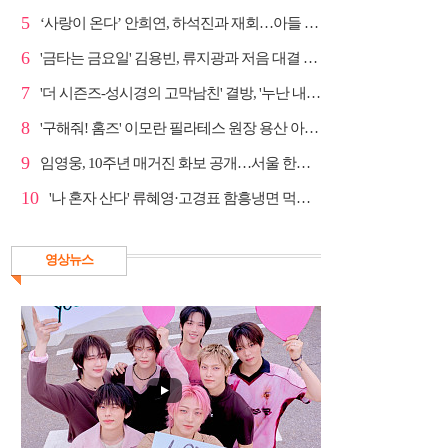
5
‘사랑이 온다’ 안희연, 하석진과 재회…아들 비밀 밝혀...
6
'금타는 금요일' 김용빈, 류지광과 저음 대결 승리
7
'더 시즌즈-성시경의 고막남친' 결방, '누난 내게 여자...
8
'구해줘! 홈즈' 이모란 필라테스 원장 용산 아파트 방...
9
임영웅, 10주년 매거진 화보 공개…서울 한복판 대형 현...
10
'나 혼자 산다' 류혜영·고경표 함흥냉면 먹방→남산 산책
영상뉴스