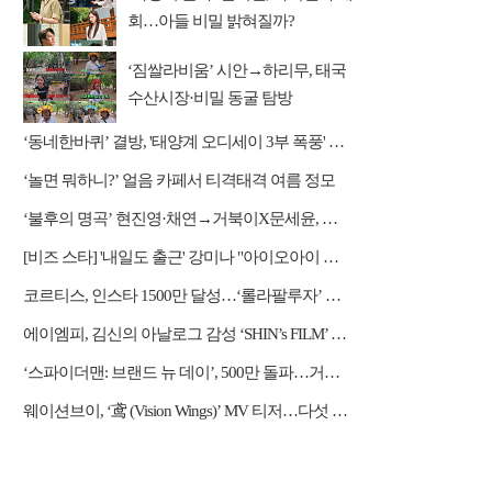
회…아들 비밀 밝혀질까?
‘짐쌀라비움’ 시안→하리무, 태국
수산시장·비밀 동굴 탐방
‘동네한바퀴’ 결방, '태양계 오디세이 3부 폭풍' 편성
‘놀면 뭐하니?’ 얼음 카페서 티격태격 여름 정모
‘불후의 명곡’ 현진영·채연→거북이X문세윤, 레전드 배틀
[비즈 스타] '내일도 출근' 강미나 "아이오아이 불화설? 사실 아냐"(인터뷰)
코르티스, 인스타 1500만 달성…‘롤라팔루자’ 무대 열기 이어간다
에이엠피, 김신의 아날로그 감성 ‘SHIN’s FILM’ 공개
‘스파이더맨: 브랜드 뉴 데이’, 500만 돌파…거침없는 흥행 질주
웨이션브이, ‘鸢 (Vision Wings)’ MV 티저…다섯 전사들의 강렬한 비상