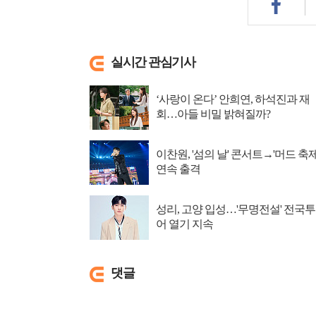
실시간 관심기사
‘사랑이 온다’ 안희연, 하석진과 재
회…아들 비밀 밝혀질까?
이찬원, '섬의 날' 콘서트→'머드 축제
연속 출격
성리, 고양 입성…'무명전설' 전국투
어 열기 지속
댓글