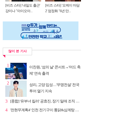
[비즈 스타] '내일도 출근'
[비즈 스타] '오케이 마담
강미나 "아이오아...
2' 엄정화 "6년 만...
많이 본 기사
1
이찬원, '섬의 날' 콘서트→'머드 축
제' 연속 출격
2
성리, 고양 입성…'무명전설' 전국
투어 열기 지속
3
[종합] '유부녀 킬러' 공효진, 장기 밀매 조직 소탕…4...
4
'전현무계획4' 인천 전기구이 통닭&삼계탕 노포 맛집 탐방