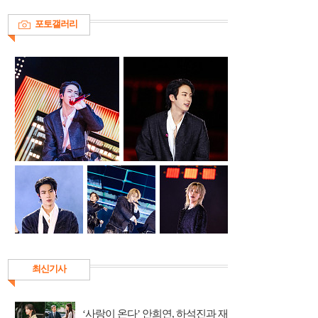
포토갤러리
최신기사
‘사랑이 온다’ 안희연, 하석진과 재