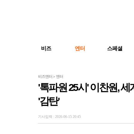
검색 바로가기
주메뉴 바로가기
주요 기사 바로가기
비즈
엔터
스페셜
비즈엔터
엔터
>
'톡파원 25시' 이찬원, 
'감탄'
기사입력 : 2026-06-15 20:45