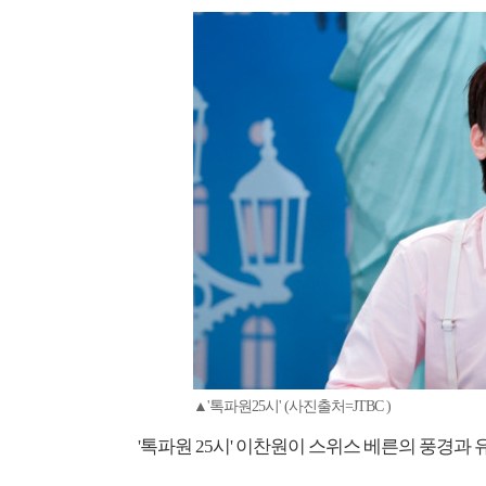
▲'톡파원25시' (사진출처=JTBC )
'톡파원 25시' 이찬원이 스위스 베른의 풍경과