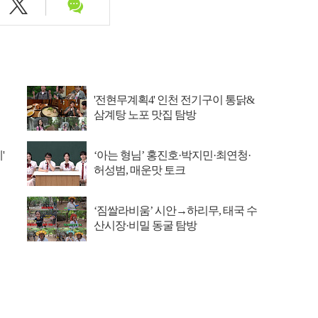
'전현무계획4' 인천 전기구이 통닭&
삼계탕 노포 맛집 탐방
'
‘아는 형님’ 홍진호·박지민·최연청·
허성범, 매운맛 토크
‘짐쌀라비움’ 시안→하리무, 태국 수
산시장·비밀 동굴 탐방