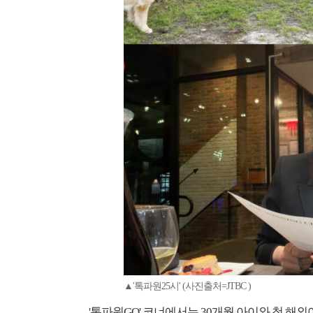
▲'톡파원25시' (사진출처=JTBC )
'톡파원GO' 코너에서는 30개월 아이와 첫 해