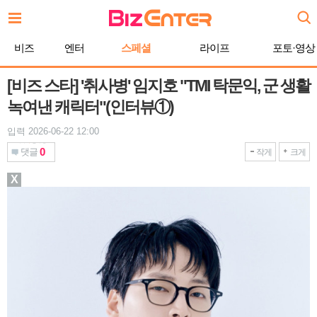
본
문
바
비즈
엔터
스페셜
라이프
포토·영상
로
가
기
[비즈 스타] '취사병' 임지호 "TMI 탁문익, 군 생활
녹여낸 캐릭터"(인터뷰①)
입력 2026-06-22 12:00
0
댓글
작게
크게
X