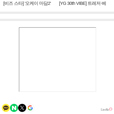
[비즈 스타] '오케이 마담2'
[YG 30th VIBE] 트레저·베
엄정화 "6년 만의 속편 제
이비몬스터, YG DNA 계승
작, 하늘의 뜻"(인터뷰)
③