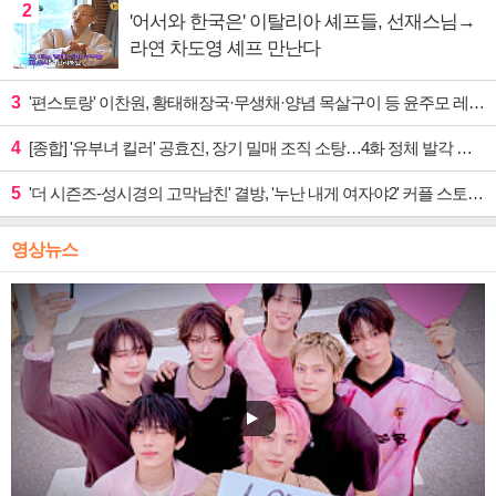
2
'어서와 한국은' 이탈리아 셰프들, 선재스님→
라연 차도영 셰프 만난다
3
'편스토랑' 이찬원, 황태해장국·무생채·양념 목살구이 등 윤주모 레시피 섭렵
4
[종합] '유부녀 킬러' 공효진, 장기 밀매 조직 소탕…4화 정체 발각 위기 예고
5
'더 시즌즈-성시경의 고막남친' 결방, '누난 내게 여자야2' 커플 스토리 편성
영상뉴스