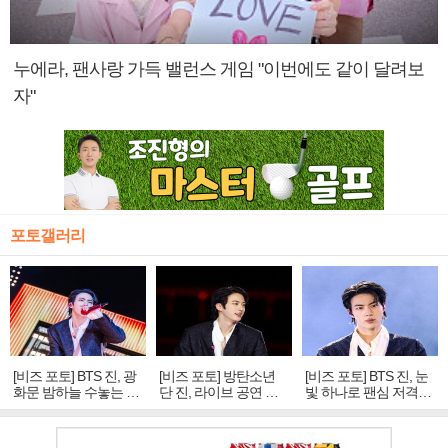
누에라, 팬사랑 가득 밸런스 게임 "이번에도 같이 달려보
자"
포토갤러리
[비즈 포토] BTS 진, 광
[비즈 포토] 방탄소년
[비즈 포토] BTS 진, 눈
화문 밤하늘 수놓는 '비
단 진, 라이브 공연 중
빛 하나로 팬심 저격…
주얼 킹'의 열창
빛나는 독보적 아우라
독보적 카리스마