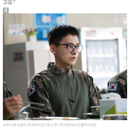
고요."
X
▲'취사병 전설이 되다'에서 임지호가 연기한 탁문익(사진출처=티빙)