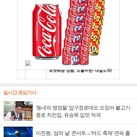
실시간 관심기사
'동네의 명장들' 압구정로데오 오징어 불고기·
종로 치킨집, 유승목 입맛 저격
이찬원, '섬의 날' 콘서트→'머드 축제' 연속 출