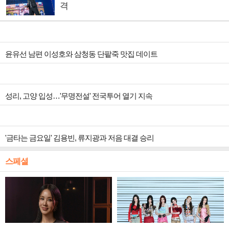
격
윤유선 남편 이성호와 삼청동 단팥죽 맛집 데이트
성리, 고양 입성…'무명전설' 전국투어 열기 지속
'금타는 금요일' 김용빈, 류지광과 저음 대결 승리
스페셜