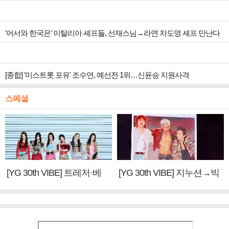
'어서와 한국은' 이탈리아 셰프들, 선재스님→라연 차도영 셰프 만난다
[종합] '미스트롯 포유' 조수연, 예선전 1위…신윤승 지원사격
스페셜
[YG 30th VIBE] 트레저·베
[YG 30th VIBE] 지누션→빅
이비몬스터, YG DNA 계승
뱅·투애니원·블랙핑크, YG
③
만의 문법②