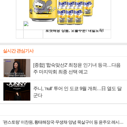
실시간 관심기사
[종합] '합숙맞선2' 최정윤 인기녀 등극…다음
주 마지막회 최종 선택 예고
주니, ‘null’ 투어 인 도쿄 9월 개최…日 열도 달
군다
'편스토랑' 이찬원, 황태해장국·무생채·양념 목살구이 등 윤주모 레시피 섭렵