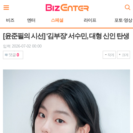
본
문
바
비즈
엔터
스페셜
라이프
포토·영상
로
가
기
[윤준필의 시선] '김부장' 서수민, 대형 신인 탄생
입력 2026-07-02 00:00
0
댓글
작게
크게