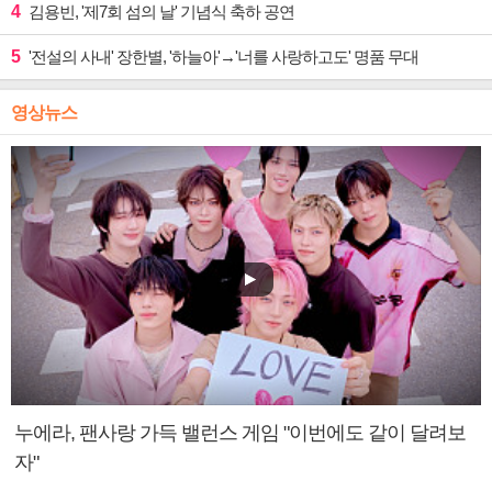
4
김용빈, '제7회 섬의 날' 기념식 축하 공연
5
'전설의 사내' 장한별, '하늘아'→'너를 사랑하고도' 명품 무대
영상뉴스
누에라, 팬사랑 가득 밸런스 게임 "이번에도 같이 달려보
자"