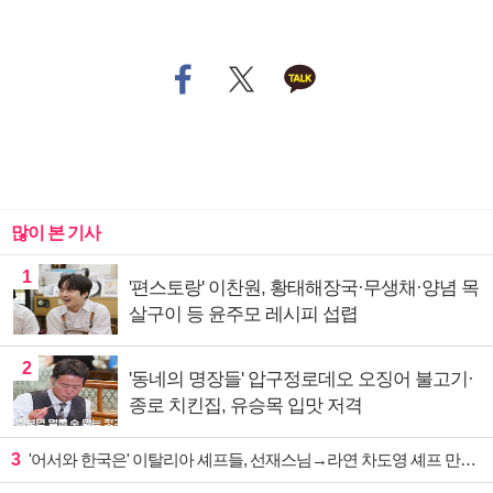
많이 본 기사
1
'편스토랑' 이찬원, 황태해장국·무생채·양념 목
살구이 등 윤주모 레시피 섭렵
2
'동네의 명장들' 압구정로데오 오징어 불고기·
종로 치킨집, 유승목 입맛 저격
3
'어서와 한국은' 이탈리아 셰프들, 선재스님→라연 차도영 셰프 만난다