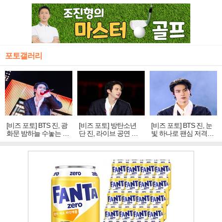
포토갤러리
[비즈 포토] BTS 진, 광
[비즈 포토] 방탄소년
[비즈 포토] BTS 진, 눈
화문 밤하늘 수놓는 '비
단 진, 라이브 공연 중
빛 하나로 팬심 저격…
주얼 킹'의 열창
빛나는 독보적 아우라
독보적 카리스마