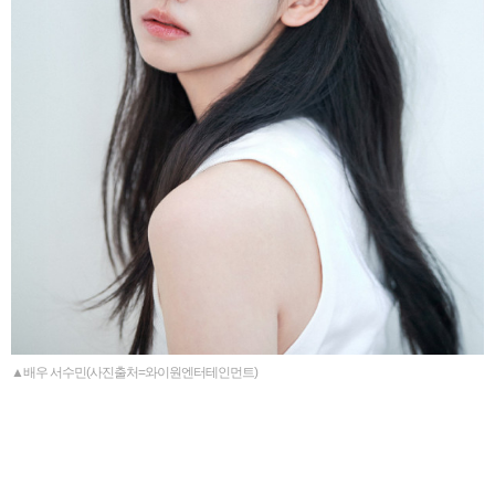
▲배우 서수민(사진출처=와이원엔터테인먼트)