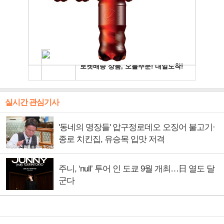
실시간 관심기사
'동네의 명장들' 압구정로데오 오징어 불고기·
종로 치킨집, 유승목 입맛 저격
주니, ‘null’ 투어 인 도쿄 9월 개최…日 열도 달
군다