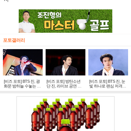
포토갤러리
[비즈 포토] BTS 진, 광
[비즈 포토] 방탄소년
[비즈 포토] BTS 진, 눈
화문 밤하늘 수놓는 '비
단 진, 라이브 공연 중
빛 하나로 팬심 저격…
주얼 킹'의 열창
빛나는 독보적 아우라
독보적 카리스마