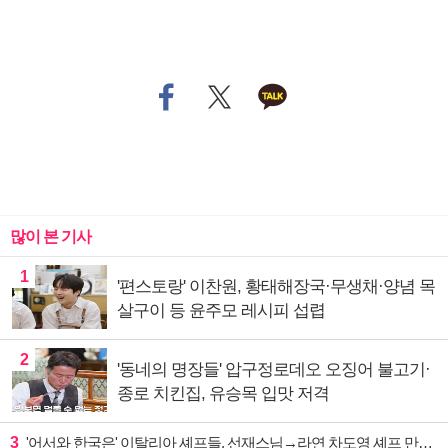
많이 본 기사
1
'편스토랑' 이찬원, 황태해장국·무생채·양념 목
살구이 등 윤주모 레시피 섭렵
2
'동네의 명장들' 압구정로데오 오징어 불고기·
종로 치킨집, 유승목 입맛 저격
3
'어서와 한국은' 이탈리아 셰프들, 선재스님→라연 차도영 셰프 만난다