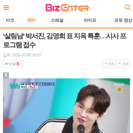
본
문
바
비즈
엔터
스페셜
라이프
포토·영상
로
가
기
‘살림남’ 박서진, 김영희 표 지옥 특훈…시사 프
로그램 접수
입력 2026-07-05 10:07
0
댓글
작게
크게
X