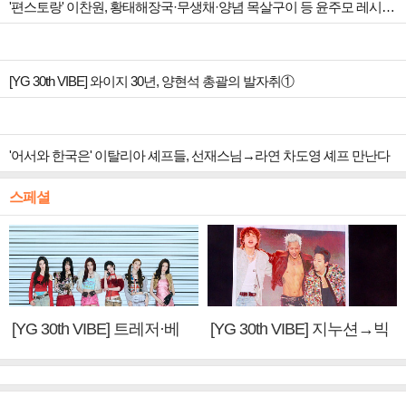
'편스토랑' 이찬원, 황태해장국·무생채·양념 목살구이 등 윤주모 레시피 섭렵
[YG 30th VIBE] 와이지 30년, 양현석 총괄의 발자취①
'어서와 한국은' 이탈리아 셰프들, 선재스님→라연 차도영 셰프 만난다
스페셜
[YG 30th VIBE] 트레저·베
[YG 30th VIBE] 지누션→빅
이비몬스터, YG DNA 계승
뱅·투애니원·블랙핑크, YG
③
만의 문법②