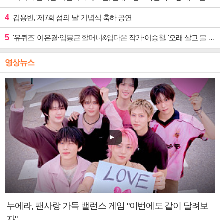
4
김용빈, '제7회 섬의 날' 기념식 축하 공연
5
'유퀴즈' 이은결·임봉근 할머니&임다운 작가·이승철, '오래 살고 볼 일' 특집 출격
영상뉴스
누에라, 팬사랑 가득 밸런스 게임 "이번에도 같이 달려보
자"