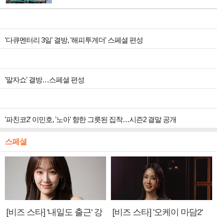
'다큐멘터리 3일' 결방, '해피투게더' 스페셜 편성
'말자쇼' 결방…스페셜 편성
'파친코2' 이민호, '노아' 향한 그릇된 집착…시즌2 결말 공개
스페셜
[비즈 스타] '내일도 출근' 강
[비즈 스타] '오케이 마담2'