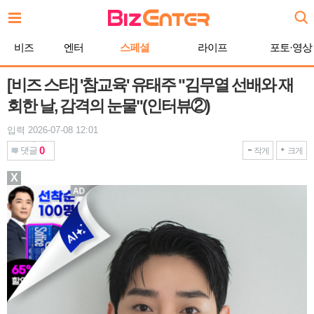
본
문
바
비즈
엔터
스페셜
라이프
포토·영상
로
가
기
[비즈 스타] '참교육' 유태주 "김무열 선배와 재
회한 날, 감격의 눈물"(인터뷰②)
입력 2026-07-08 12:01
0
댓글
작게
크게
X