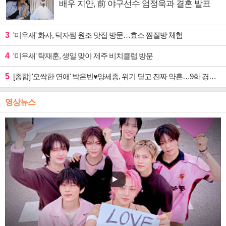
배우 지안, 前 야구선수 엄정욱과 결혼 발표
3
'미우새' 화사, 덕자찜 원조 맛집 방문…효소 찜질방 체험
4
'미우새' 탁재훈, 생일 맞이 제주 비치클럽 방문
5
[종합] '오싹한 연애' 박은빈♥양세종, 위기 딛고 진짜 약혼…9화 경영권 사수 작전 예고
영상뉴스