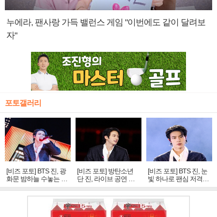
누에라, 팬사랑 가득 밸런스 게임 "이번에도 같이 달려보
자"
포토갤러리
[비즈 포토] BTS 진, 광
[비즈 포토] 방탄소년
[비즈 포토] BTS 진, 눈
화문 밤하늘 수놓는 '비
단 진, 라이브 공연 중
빛 하나로 팬심 저격…
주얼 킹'의 열창
빛나는 독보적 아우라
독보적 카리스마