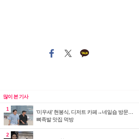
많이 본 기사
1
'미우새' 현봉식, 디저트 카페→네일숍 방문…
뼈족발 맛집 먹방
2