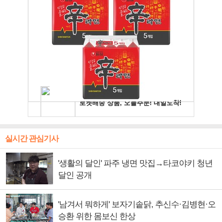
실시간 관심기사
'생활의 달인' 파주 냉면 맛집→타코야키 청년
달인 공개
'남겨서 뭐하게' 보자기솥닭, 추신수·김병현·오
승환 위한 몸보신 한상