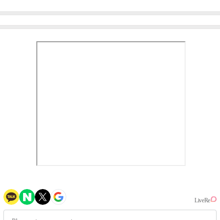
미나 "아이오아이 불화설?
엄정화 "6년 만의 속편 제
사실 아냐"(인터뷰)
작, 하늘의 뜻"(인터뷰)