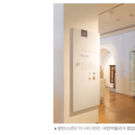
▲방탄소년단 '더 시티 런던', 대영박물관과 협