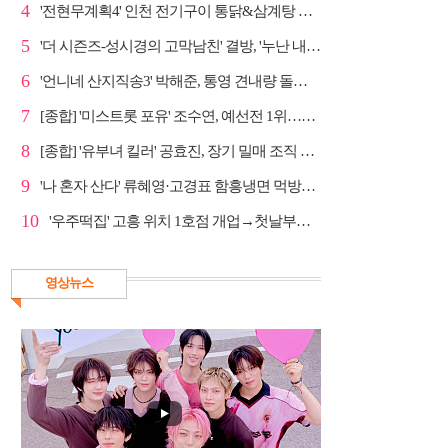
4
'전현무계획4' 인천 전기구이 통닭&삼계탕 노포 맛집 탐방
5
'더 시즌즈-성시경의 고막남친' 결방, '누난 내게 여자...
6
'언니네 산지직송3' 박해준, 통영 견내량 돌미역 조업 ...
7
[종합] '미스트롯 포유' 조수연, 예선전 1위…신윤승 지...
8
[종합] '유부녀 킬러' 공효진, 장기 밀매 조직 소탕…4...
9
'나 혼자 산다' 류혜영·고경표 함흥냉면 먹방→남산 산책
10
'우주떡집' 고흥 위치 1호점 개업→첫날부터 大위기
영상뉴스