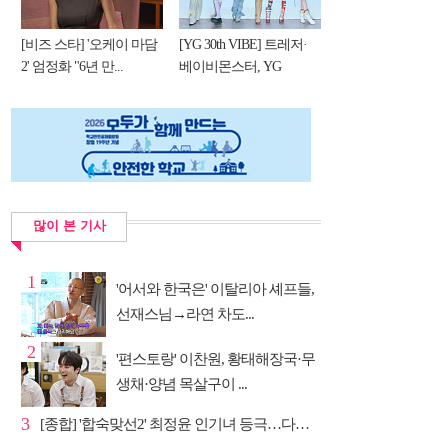
[비즈 스타] '오케이 마담
[YG 30th VIBE] 트레저·
2' 엄정화 "6년 만...
베이비몬스터, YG
DNA...
많이 본 기사
1
'어서와 한국은' 이탈리아 셰프들,
선재스님→라연 차도...
2
'편스토랑' 이찬원, 황태해장국·무
생채·양념 목살구이 ...
3
[종합] '합숙맞선2' 최정윤 인기녀 등극…다음주 마지막...