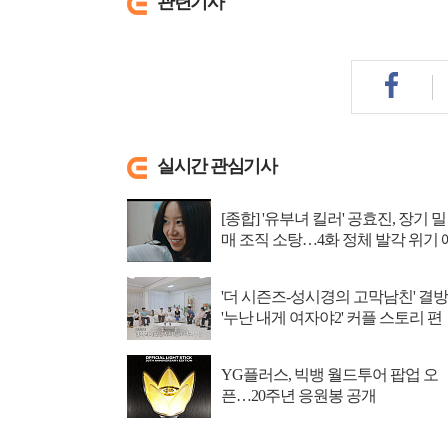
관련기사
실시간 관심기사
[종합] '유부녀 킬러' 공효진, 장기 밀
매 조직 소탕…4화 정체 발각 위기 
고
'더 시즌즈-성시경의 고막남친' 결방
'누난 내게 여자야2' 커플 스토리 편
성
YG플러스, 빅뱅 월드투어 팝업 오
픈…20주년 응원봉 공개