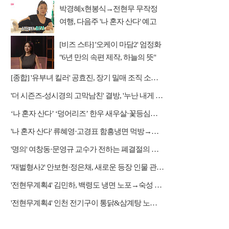
박경혜x현봉식→전현무 무작정
여행, 다음주 '나 혼자 산다' 예고
[비즈 스타] '오케이 마담2' 엄정화
"6년 만의 속편 제작, 하늘의 뜻"
(인터뷰)
[종합] '유부녀 킬러' 공효진, 장기 밀매 조직 소탕…4화 정체 발각 위기 예고
'더 시즌즈-성시경의 고막남친' 결방, '누난 내게 여자야2' 커플 스토리 편성
‘나 혼자 산다’ ‘덩어리즈’ 한우 새우살·꽃등심→멕시칸 화이타&쫄면 등 몸보신 코스
'나 혼자 산다' 류혜영·고경표 함흥냉면 먹방→남산 산책
'명의' 여창동·문영규 교수가 전하는 폐결절의 모든 것
'재벌형사2' 안보현·정은채, 새로운 등장 인물 관계도 본격 전개
'전현무계획4' 김민하, 백령도 냉면 노포→숙성 광어초밥·통 도미찜 맛집 탐방
'전현무계획4' 인천 전기구이 통닭&삼계탕 노포 맛집 탐방