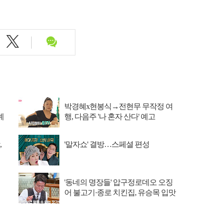
박경혜x현봉식→전현무 무작정 여
예
행, 다음주 '나 혼자 산다' 예고
,
'말자쇼' 결방…스페셜 편성
'동네의 명장들' 압구정로데오 오징
어 불고기·종로 치킨집, 유승목 입맛
저격