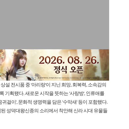
상설 전시품 중 '아리랑'이 지닌 희망, 회복력, 소속감의
 기획됐다. 새로운 시작을 뜻하는 '사랑방', 인류애를
금귀걸이', 문화적 생명력을 담은 '수막새' 등이 포함됐다.
에 삽입된 성덕대왕신종의 소리에서 착안해 신라 시대 유물들