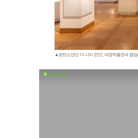
▲방탄소년단 '더 시티 런던', 대영박물관과 협