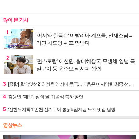
많이 본 기사
1
'어서와 한국은' 이탈리아 셰프들, 선재스님→
라연 차도영 셰프 만난다
2
'편스토랑' 이찬원, 황태해장국·무생채·양념 목
살구이 등 윤주모 레시피 섭렵
3
[종합] '합숙맞선2' 최정윤 인기녀 등극…다음주 마지막회 최종 선택 예고
4
김용빈, '제7회 섬의 날' 기념식 축하 공연
5
'전현무계획4' 인천 전기구이 통닭&삼계탕 노포 맛집 탐방
영상뉴스