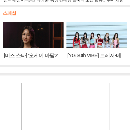
스페셜
[비즈 스타] '오케이 마담2'
[YG 30th VIBE] 트레저·베
엄정화 "6년 만의 속편 제
이비몬스터, YG DNA 계승
작, 하늘의 뜻"(인터뷰)
③