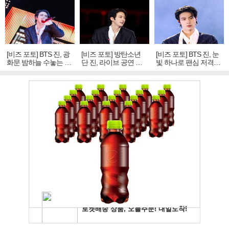
[비즈 포토] BTS 진, 광
[비즈 포토] 방탄소년
[비즈 포토] BTS 진, 눈
화문 밤하늘 수놓는 '비
단 진, 라이브 공연 중
빛 하나로 팬심 저격…
주얼 킹'의 열창
빛나는 독보적 아우라
독보적 카리스마