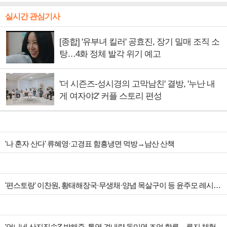
실시간 관심기사
[종합] '유부녀 킬러' 공효진, 장기 밀매 조직 소
탕…4화 정체 발각 위기 예고
'더 시즌즈-성시경의 고막남친' 결방, '누난 내
게 여자야2' 커플 스토리 편성
'나 혼자 산다' 류혜영·고경표 함흥냉면 먹방→남산 산책
'편스토랑' 이찬원, 황태해장국·무생채·양념 목살구이 등 윤주모 레시피 섭렵
'언니네 산지직송3' 박해준, 통영 견내량 돌미역 조업 합류…루지 체험