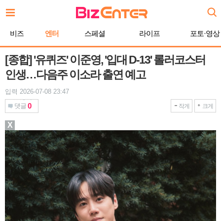
본
문
바
비즈
엔터
스페셜
라이프
포토·영상
로
가
기
[종합] '유퀴즈' 이준영, '입대 D-13' 롤러코스터
인생…다음주 이소라 출연 예고
입력 2026-07-08 23:47
0
댓글
작게
크게
X