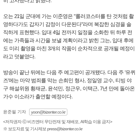
히 고사했다고 밝혔다.
오는 21일 군대에 가는 이준영은 "롤러코스터를 탄 것처럼 촬
영하다가도 갑자기 감정이 다운된다"라며 복잡한 심경을 솔
직하게 표현했다. 입대 4일 전까지 일정을 소화한 뒤 하루 전
에는 가족들과 시간을 보낼 계획이라고 밝힌 그는, 입대 후에
도 미리 촬영을 마친 3개의 작품이 순차적으로 공개될 예정이
라고 덧붙였다.
방송이 끝난 뒤에는 다음 주 예고편이 공개됐다. 다음 주 '유퀴
즈'에는 마약 범죄를 막는 손희민 형사, 정일영 교수, 티빙 야
구 해설위원 황재균, 윤석민, 정근우, 이택근, 7년 만에 돌아온
가수 이소라가 출연할 예정이다.
윤준필 기자
yoon@bizenter.co.kr
<저작권자 ⓒ 비즈엔터 무단전재 및 재배포, AI학습 이용 금지>
※ 보도자료 및 기사제보 press@bizenter.co.kr