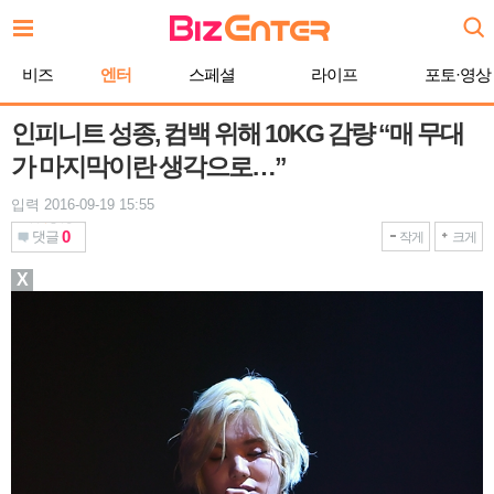
본
문
바
비즈
엔터
스페셜
라이프
포토·영상
로
가
기
인피니트 성종, 컴백 위해 10KG 감량 “매 무대
가 마지막이란 생각으로…”
입력 2016-09-19 15:55
0
댓글
작게
크게
X