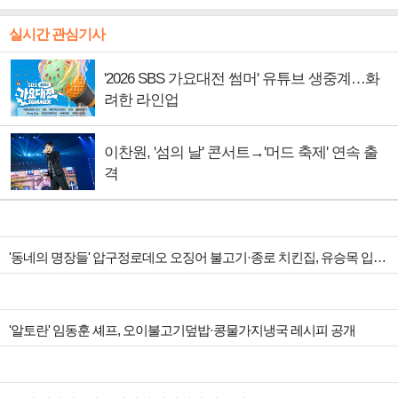
실시간 관심기사
'2026 SBS 가요대전 썸머' 유튜브 생중계…화
려한 라인업
이찬원, '섬의 날' 콘서트→'머드 축제' 연속 출
격
'동네의 명장들' 압구정로데오 오징어 불고기·종로 치킨집, 유승목 입맛 저격
'알토란' 임동훈 셰프, 오이불고기덮밥·콩물가지냉국 레시피 공개