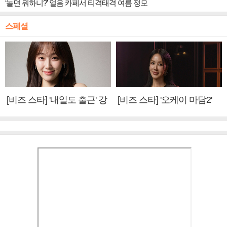
‘놀면 뭐하니?’ 얼음 카페서 티격태격 여름 정모
스페셜
[비즈 스타] '내일도 출근' 강
[비즈 스타] '오케이 마담2'
미나 "아이오아이 불화설?
엄정화 "6년 만의 속편 제
사실 아냐"(인터뷰)
작, 하늘의 뜻"(인터뷰)