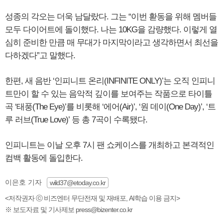
성종의 각오는 더욱 남달랐다. 그는 “이번 홛동을 위해 멤버들
모두 다이어트에 돌이했다. 나는 10KG을 감량했다. 이렇게 열
심히 준비한 만큼 매 무대가 마지막이라고 생각하면서 최선을
다하겠다”고 말했다.
한편, 새 음반 ‘인피니트 온리(INFINITE ONLY)’는 오직 인피니
트만이 할 수 있는 음악적 깊이를 보여주는 작품으로 타이틀
곡 ‘태풍(The Eye)’를 비롯해 ‘에어(Air)’, ‘원 데이(One Day)’, ‘트
루 러브(True Love)’ 등 총 7곡이 수록됐다.
인피니트는 이날 오후 7시 팬 쇼케이스를 개최하고 본격적인
컴백 활동에 돌입한다.
이은호 기자
wild37@etoday.co.kr
<저작권자 ⓒ 비즈엔터 무단전재 및 재배포, AI학습 이용 금지>
※ 보도자료 및 기사제보 press@bizenter.co.kr