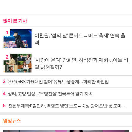
많이 본 기사
1
이찬원, '섬의 날' 콘서트→'머드 축제' 연속 출
격
2
‘사랑이 온다’ 안희연, 하석진과 재회…아들 비
밀 밝혀질까?
3
'2026 SBS 가요대전 썸머' 유튜브 생중계…화려한 라인업
4
성리, 고양 입성…'무명전설' 전국투어 열기 지속
5
'전현무계획4' 김민하, 백령도 냉면 노포→숙성 광어초밥·통 도미찜 맛집 탐방
영상뉴스