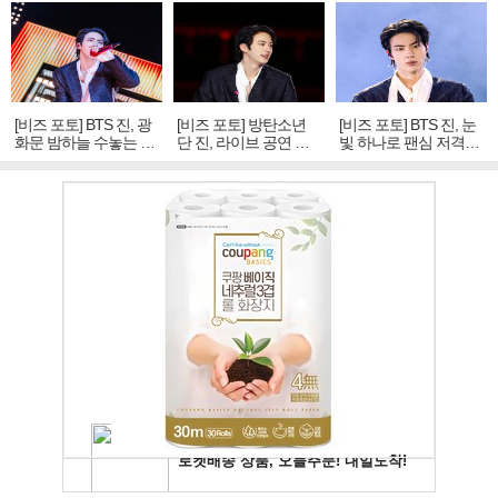
[비즈 포토] BTS 진, 광
[비즈 포토] 방탄소년
[비즈 포토] BTS 진, 눈
화문 밤하늘 수놓는 '비
단 진, 라이브 공연 중
빛 하나로 팬심 저격…
주얼 킹'의 열창
빛나는 독보적 아우라
독보적 카리스마