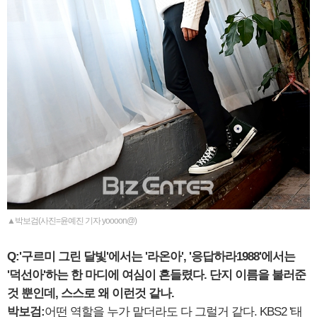
▲박보검(사진=윤예진 기자 yoooon@)
Q:'구르미 그린 달빛'에서는 '라온아', '응답하라1988'에서는
'덕선아'하는 한 마디에 여심이 흔들렸다. 단지 이름을 불러준
것 뿐인데, 스스로 왜 이런것 같나.
박보검:
어떤 역할을 누가 맡더라도 다 그럴거 같다. KBS2 '태