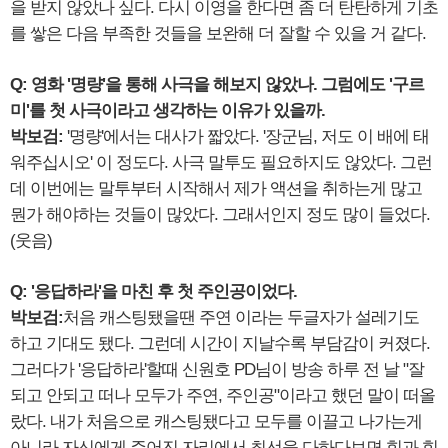
을 받지 않았나 싶다. 다시 이영을 한다면 좀 더 탄탄하게 기초
를 쌓은 다음 부족한 것들을 보완해 더 잘할 수 있을 거 같다.
Q: 영화 '명량'을 통해 사극을 해보지 않았나. 그럼에도 '구르
미'를 첫 사극이라고 생각하는 이유가 있을까.
박보검:
'명량'에서는 대사가 짧았다. '장군님, 저도 이 배에 태
워주십시오' 이 정도다. 사극 말투도 필요하지도 않았다. 그런
데 이번에는 말투부터 시작해서 제가 액션을 취하는게 많고
뭔가 해야하는 것들이 많았다. 그래서인지 정도 많이 들었다.
(웃음)
Q: '응답하라'을 마친 후 첫 주인공이었다.
박보검:
처음 캐스팅됐을땐 주연 이라는 두글자가 설레기도
하고 기대도 됐다. 그런데 시간이 지날수록 부담감이 커졌다.
그러다가 '응답하라'할때 신원호 PD님이 방송 하루 전 날 "잘
되고 안되고 떠나 모두가 주연, 주인공"이라고 했던 말이 떠올
랐다. 내가 처음으로 캐스팅됐다고 모두를 이끌고 나가는게
아니라 자신에게 주어진 자리에서 최선을 다하다보면 힘과 힘