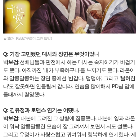
▲(출처=KBS2 '구르미 그린 달빛')
Q: 가장 고민됐던 대사와 장면은 무엇이었나
박보검:
선배님들과 판전에서 하는 대사는 숙지하기가 버겁기
도 했다. 아직까진 '내가 부족하구나'를 느끼기도 했다. 라온이
와 알콩달콩하는 장면 중에선 '반갑다, 멍멍아', 그리고 '불허한
다'도 잘못하면 안들릴꺼 같더라. 연습을 많이해서 PD님 맘에
들때까지 촬영했다.
Q: 김유정과 로맨스 연기는 어땠나.
박보검:
대본에 그려진 그 상황에 집중했다. 대본에 영과 라온
이 워낙 알콩달콩한 모습이 잘 그려져서 보면서 저도 설렜다.
그리고 유정이가 사랑스럽고 귀여워서 행복하게 연기했다. 제