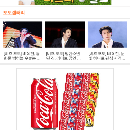
포토갤러리
[비즈 포토] BTS 진, 광
[비즈 포토] 방탄소년
[비즈 포토] BTS 진, 눈
화문 밤하늘 수놓는 '비
단 진, 라이브 공연 중
빛 하나로 팬심 저격…
주얼 킹'의 열창
빛나는 독보적 아우라
독보적 카리스마