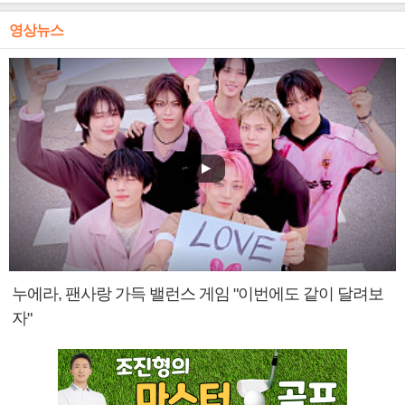
영상뉴스
누에라, 팬사랑 가득 밸런스 게임 "이번에도 같이 달려보
자"