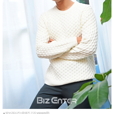
▲박보검(사진=윤예진 기자 yoooon@)