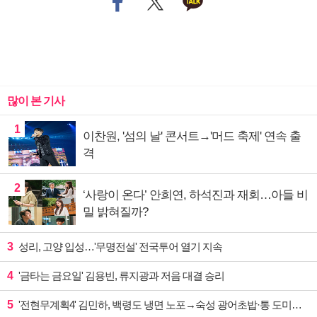
많이 본 기사
1
이찬원, '섬의 날' 콘서트→'머드 축제' 연속 출
격
2
‘사랑이 온다’ 안희연, 하석진과 재회…아들 비
밀 밝혀질까?
3
성리, 고양 입성…'무명전설' 전국투어 열기 지속
4
'금타는 금요일' 김용빈, 류지광과 저음 대결 승리
5
'전현무계획4' 김민하, 백령도 냉면 노포→숙성 광어초밥·통 도미찜 맛집 탐방