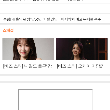
[종합] ‘결혼의 완성’ 남궁민, 기절 엔딩…마지막회 예고 우지현 폭주 결말은?
스페셜
[비즈 스타] '내일도 출근' 강
[비즈 스타] '오케이 마담2'
미나 "아이오아이 불화설?
엄정화 "6년 만의 속편 제
사실 아냐"(인터뷰)
작, 하늘의 뜻"(인터뷰)