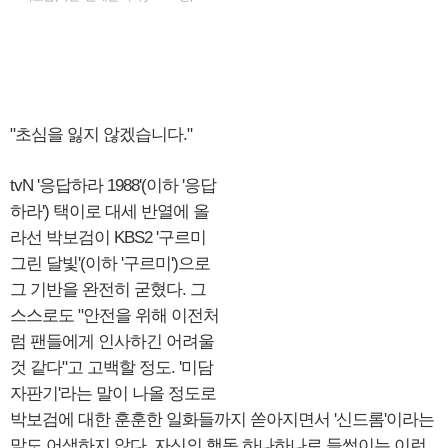
"초심을 잃지 않겠습니다."
tvN '응답하라 1988'(이하 '응답
하라') 택이로 대세 반열에 올
라선 박보검이 KBS2 '구르미
그린 달빛'(이하 '구르미')으로
그 기반을 완전히 굳혔다. 그
스스로도 "안전을 위해 이전처
럼 팬들에게 인사하긴 어려울
것 같다"고 고백할 정도. '미담
자판기'라는 말이 나올 정도로
박보검에 대한 훈훈한 일화들까지 쏟아지면서 '신드롬'이라는
말도 어색하지 않다. 자신의 행동 하나하나로 들썩이는 이런