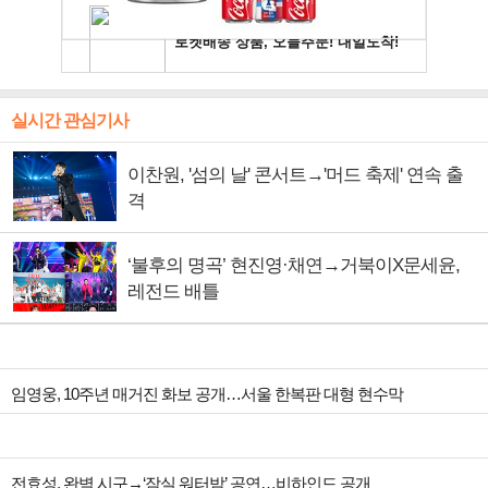
실시간 관심기사
이찬원, '섬의 날' 콘서트→'머드 축제' 연속 출
격
‘불후의 명곡’ 현진영·채연→거북이X문세윤,
레전드 배틀
임영웅, 10주년 매거진 화보 공개…서울 한복판 대형 현수막
전효성, 완벽 시구→‘잠실 워터밤’ 공연…비하인드 공개