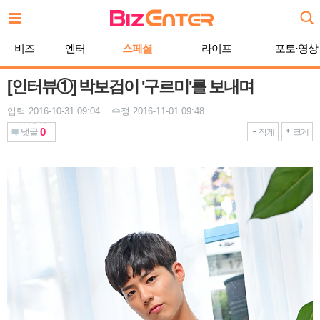
본
문
바
비즈
엔터
스페셜
라이프
포토·영상
로
가
기
[인터뷰①] 박보검이 '구르미'를 보내며
입력 2016-10-31 09:04 수정 2016-11-01 09:48
0
댓글
작게
크게