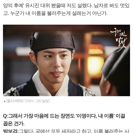
양의 후예' 유시진 대위 봤을때 저도 설렜다. 남자로 봐도 멋있
고. 누군가 내 이름을 불러주는게 설레는거 아닌가.
▲(출처=KBS2 '구르미 그린 달빛')
Q:그래서 가장 마음에 드는 장면도 '이영이다, 내 이름' 이걸
꼽은 건가.
박보검:
그렇다. 궁에선 모두 세자라고 하고, 이름 불러주는 사