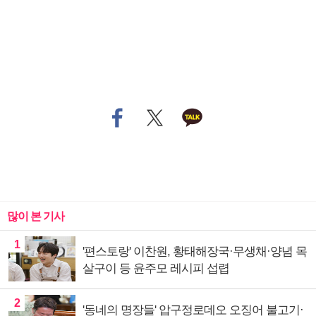
많이 본 기사
1
'편스토랑' 이찬원, 황태해장국·무생채·양념 목
살구이 등 윤주모 레시피 섭렵
2
'동네의 명장들' 압구정로데오 오징어 불고기·