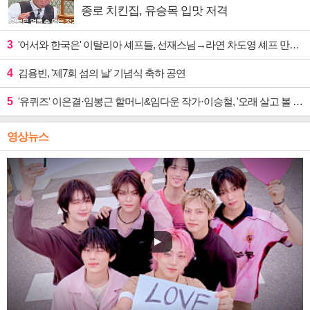
종로 치킨집, 유승목 입맛 저격
3
'어서와 한국은' 이탈리아 셰프들, 선재스님→라연 차도영 셰프 만난다
4
김용빈, '제7회 섬의 날' 기념식 축하 공연
5
'유퀴즈' 이은결·임봉근 할머니&임다운 작가·이승철, '오래 살고 볼 일' 특집 출격
영상뉴스