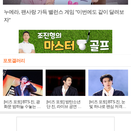
누에라, 팬사랑 가득 밸런스 게임 "이번에도 같이 달려보
자"
포토갤러리
[비즈 포토] BTS 진, 광
[비즈 포토] 방탄소년
[비즈 포토] BTS 진, 눈
화문 밤하늘 수놓는 '비
단 진, 라이브 공연 중
빛 하나로 팬심 저격…
주얼 킹'의 열창
빛나는 독보적 아우라
독보적 카리스마