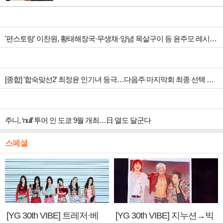
'편스토랑' 이찬원, 황태해장국·무생채·양념 목살구이 등 윤주모 레시피 섭렵
[종합] '합숙맞선2' 최정윤 인기녀 등극…다음주 마지막회 최종 선택 예고
주니, ‘null’ 투어 인 도쿄 9월 개최…日 열도 달군다
스페셜
[YG 30th VIBE] 트레저·베
[YG 30th VIBE] 지누션→빅