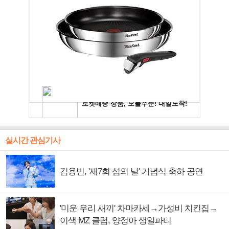
실시간 관심기사
김용빈, '제7회 섬의 날' 기념식 축하 공연
'미운 우리 새끼' 차마카세→가성비 치킨집→
이색 MZ 클럽, 양정아 생일파티