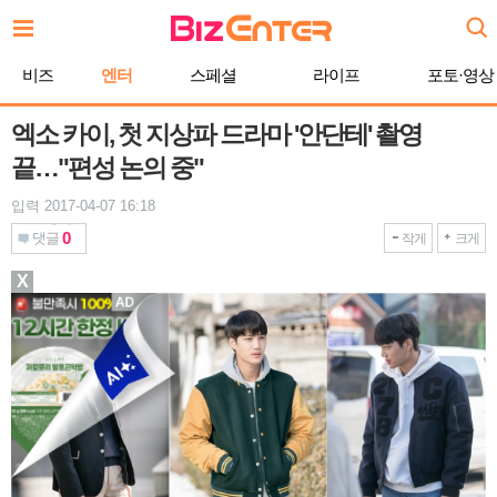
본
문
바
비즈
엔터
스페셜
라이프
포토·영상
로
가
기
엑소 카이, 첫 지상파 드라마 '안단테' 촬영
끝…"편성 논의 중"
입력 2017-04-07 16:18
0
댓글
작게
크게
X