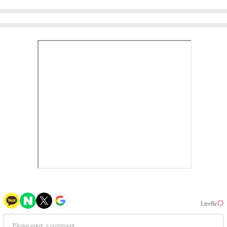
이비몬스터, YG DNA 계승
뱅·투애니원·블랙핑크, YG
③
만의 문법②