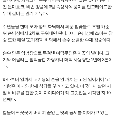
철칙이다. 돼지고기 특유의 담백함과 뼈대 있는 맛이 어우러
진 돈마호크, 비법 양념에 3일 숙성하여 풍미를 업그레이드한
우대 갈비는 인기 메뉴다.
주연들을 한데 모아 황토 화덕에서 피운 참숯불로 초벌 해준
뒤 손님상에서 2차로 구워내면 된다. 이때 손님상에 쓰이는 참
숯 또한 매일 '고기왕'이 화덕에서 손수 선별한 수제 참숯이다.
손수 만든 양념장으로 무쳐낸 더덕무침은 이곳의 별미다. 고
기와 어울리는 찰떡궁합 자랑하니 더덕 사용량만 1년에 3톤이
다.
하나부터 열까지 고기왕의 손을 안 거치는 고된 일이기에 '고
기왕'은 아내와 함께 식당을 꾸려가고 있다. 미국에서 살던 시
절 바비큐를 접한 것이 아이디어가 돼 고깃집을 시작한 지 10
년째다.
힘들어도 꿋꿋이 버티며 끝없는 맛의 공세를 이어가고 있는