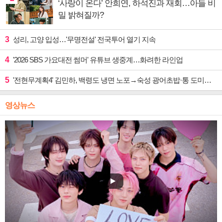
‘사랑이 온다’ 안희연, 하석진과 재회…아들 비
밀 밝혀질까?
3
성리, 고양 입성…'무명전설' 전국투어 열기 지속
4
'2026 SBS 가요대전 썸머' 유튜브 생중계…화려한 라인업
5
'전현무계획4' 김민하, 백령도 냉면 노포→숙성 광어초밥·통 도미찜 맛집 탐방
영상뉴스