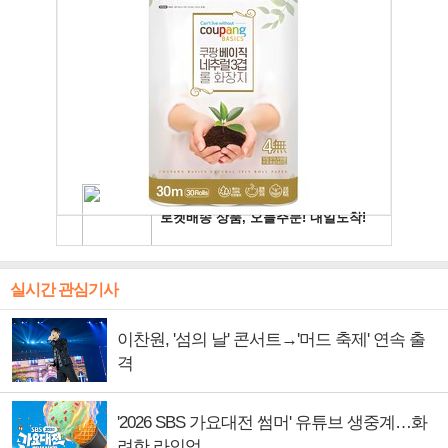
실시간 관심기사
이찬원, '섬의 날' 콘서트→'머드 축제' 연속 출
격
'2026 SBS 가요대전 썸머' 유튜브 생중계…화
려한 라인업