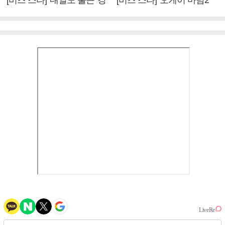
[비즈 스타] '내일도 출근' 강
[비즈 스타] '오케이 마담2'
미나 "아이오아이 불화설?
엄정화 "6년 만의 속편 제
사실 아냐"(인터뷰)
작, 하늘의 뜻"(인터뷰)