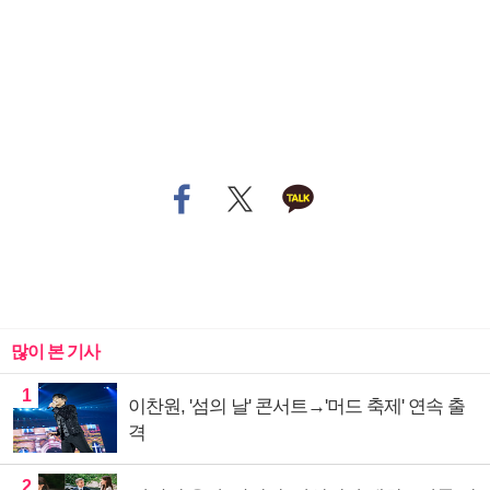
많이 본 기사
1
이찬원, '섬의 날' 콘서트→'머드 축제' 연속 출
격
2