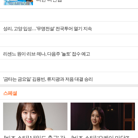
성리, 고양 입성…'무명전설' 전국투어 열기 지속
리센느 원이·리브·제나, 다음주 '놀토' 접수 예고
'금타는 금요일' 김용빈, 류지광과 저음 대결 승리
스페셜