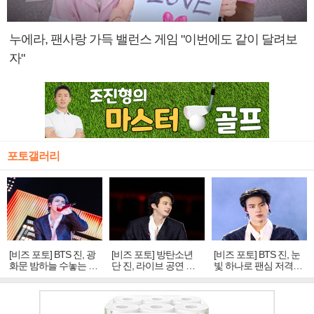
누에라, 팬사랑 가득 밸런스 게임 "이번에도 같이 달려보
자"
포토갤러리
[비즈 포토] BTS 진, 광
[비즈 포토] 방탄소년
[비즈 포토] BTS 진, 눈
화문 밤하늘 수놓는 '비
단 진, 라이브 공연 중
빛 하나로 팬심 저격…
주얼 킹'의 열창
빛나는 독보적 아우라
독보적 카리스마