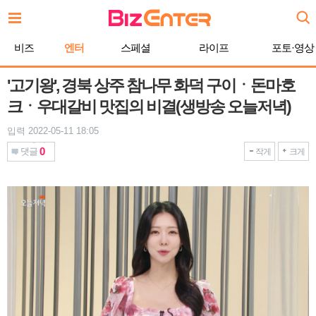
본
문
바
비즈
엔터
스페셜
라이프
포토·영상
로
가
기
'고기왕', 경북 상주 참나무 화덕 구이ㆍ돈마호
크ㆍ우대갈비 맛집의 비결(생방송 오늘저녁)
입력 2022-05-11 18:05
0
댓글
작게
크게