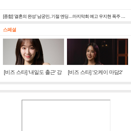
[종합] ‘결혼의 완성’ 남궁민, 기절 엔딩…마지막회 예고 우지현 폭주 결말은?
스페셜
[비즈 스타] '내일도 출근' 강
[비즈 스타] '오케이 마담2'
미나 "아이오아이 불화설?
엄정화 "6년 만의 속편 제
사실 아냐"(인터뷰)
작, 하늘의 뜻"(인터뷰)