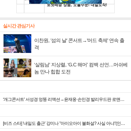
실시간 관심기사
이찬원, '섬의 날' 콘서트→'머드 축제' 연속 출
격
‘살림남’ 지상렬, ‘G.C 해머’ 컴백 선언…머쉬베
놈 만나 힙합 도전
‘개그콘서트’ 서성경 엉뚱 리액션→윤재웅·손민경 발리우드판 로맨스 웃음 폭격
[비즈 스타] '내일도 출근' 강미나 "아이오아이 불화설? 사실 아냐"(인터뷰)