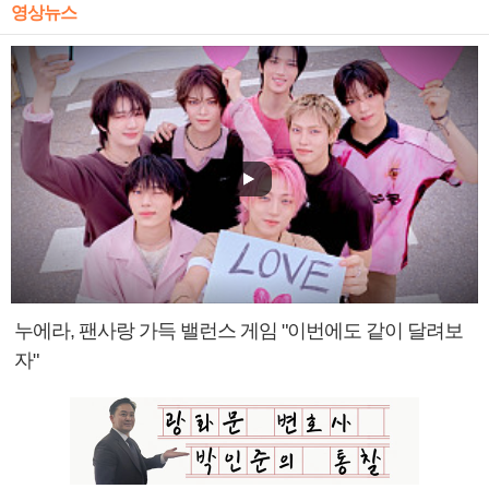
영상뉴스
누에라, 팬사랑 가득 밸런스 게임 "이번에도 같이 달려보
자"