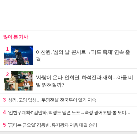
많이 본 기사
1
이찬원, '섬의 날' 콘서트→'머드 축제' 연속 출
격
2
‘사랑이 온다’ 안희연, 하석진과 재회…아들 비
밀 밝혀질까?
3
성리, 고양 입성…'무명전설' 전국투어 열기 지속
4
'전현무계획4' 김민하, 백령도 냉면 노포→숙성 광어초밥·통 도미찜 맛집 탐방
5
'금타는 금요일' 김용빈, 류지광과 저음 대결 승리