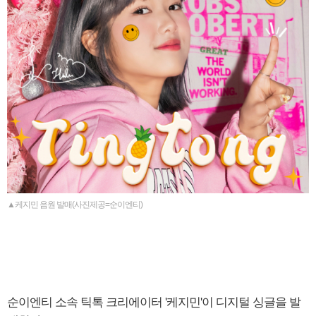
▲케지민 음원 발매(사진제공=순이엔티)
순이엔티 소속 틱톡 크리에이터 '케지민'이 디지털 싱글을 발