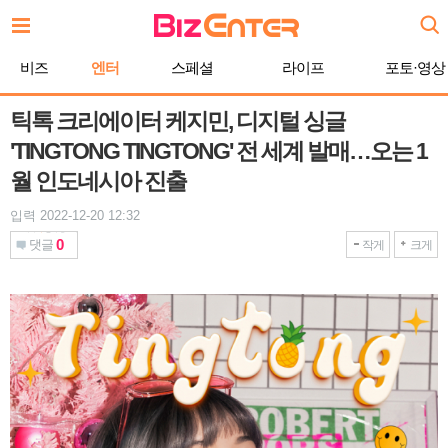
본
문
바
비즈
엔터
스페셜
라이프
포토·영상
로
가
기
틱톡 크리에이터 케지민, 디지털 싱글
'TINGTONG TINGTONG' 전 세계 발매…오는 1
월 인도네시아 진출
입력 2022-12-20 12:32
0
댓글
작게
크게