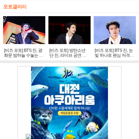
포토갤러리
[비즈 포토] BTS 진, 광
[비즈 포토] 방탄소년
[비즈 포토] BTS 진, 눈
화문 밤하늘 수놓는 '비
단 진, 라이브 공연 중
빛 하나로 팬심 저격…
주얼 킹'의 열창
빛나는 독보적 아우라
독보적 카리스마