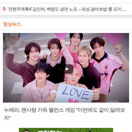
5
'전현무계획4' 김민하, 백령도 냉면 노포→숙성 광어초밥·통 도미찜 맛집 탐방
영상뉴스
누에라, 팬사랑 가득 밸런스 게임 "이번에도 같이 달려보
자"