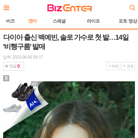
본
문
바
비즈
엔터
스페셜
라이프
포토·영상
로
가
기
다이아 출신 백예빈, 솔로 가수로 첫 발…14일
'비행구름' 발매
입력 2023-06-05 09:17
0
댓글
작게
크게
X