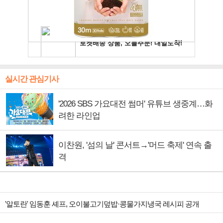
실시간 관심기사
'2026 SBS 가요대전 썸머' 유튜브 생중계…화
려한 라인업
이찬원, '섬의 날' 콘서트→'머드 축제' 연속 출
격
'알토란' 임동훈 셰프, 오이불고기덮밥·콩물가지냉국 레시피 공개