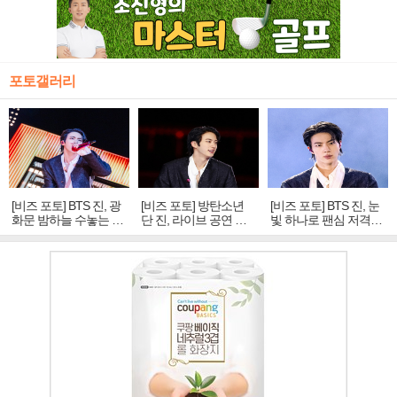
포토갤러리
[비즈 포토] BTS 진, 광
[비즈 포토] 방탄소년
[비즈 포토] BTS 진, 눈
화문 밤하늘 수놓는 '비
단 진, 라이브 공연 중
빛 하나로 팬심 저격…
주얼 킹'의 열창
빛나는 독보적 아우라
독보적 카리스마