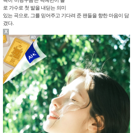
특히 '비행구름'은 백예빈이 솔
로 가수로 첫 발을 내딛는 의미
있는 곡으로, 그를 믿어주고 기다려 준 팬들을 향한 마음이 담
겼다.
X