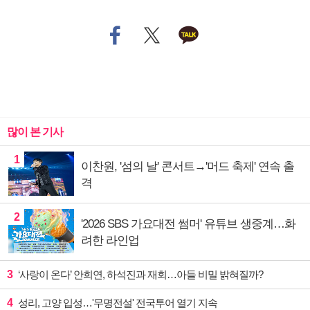
많이 본 기사
1
이찬원, '섬의 날' 콘서트→'머드 축제' 연속 출
격
2
'2026 SBS 가요대전 썸머' 유튜브 생중계…화
려한 라인업
3
‘사랑이 온다’ 안희연, 하석진과 재회…아들 비밀 밝혀질까?
4
성리, 고양 입성…'무명전설' 전국투어 열기 지속