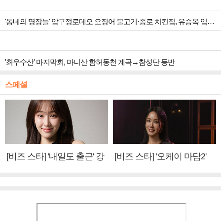
'동네의 명장들' 압구정로데오 오징어 불고기·종로 치킨집, 유승목 입맛 저격
'최우수산' 마지막회, 마니산 함허동천 계곡→참성단 등반
스페셜
[비즈 스타] '내일도 출근' 강
[비즈 스타] '오케이 마담2'
미나 "아이오아이 불화설?
엄정화 "6년 만의 속편 제
사실 아냐"(인터뷰)
작, 하늘의 뜻"(인터뷰)