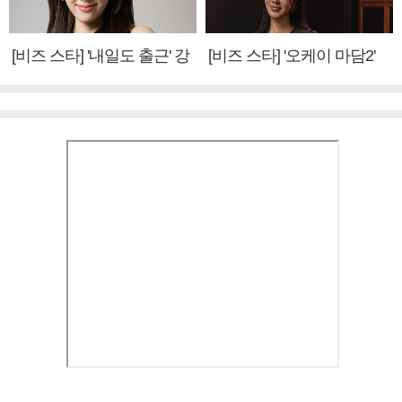
[비즈 스타] '내일도 출근' 강
[비즈 스타] '오케이 마담2'
미나 "아이오아이 불화설?
엄정화 "6년 만의 속편 제
사실 아냐"(인터뷰)
작, 하늘의 뜻"(인터뷰)