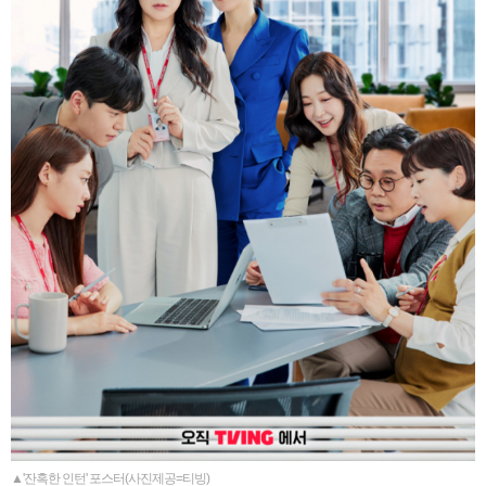
▲'잔혹한 인턴' 포스터(사진제공=티빙)