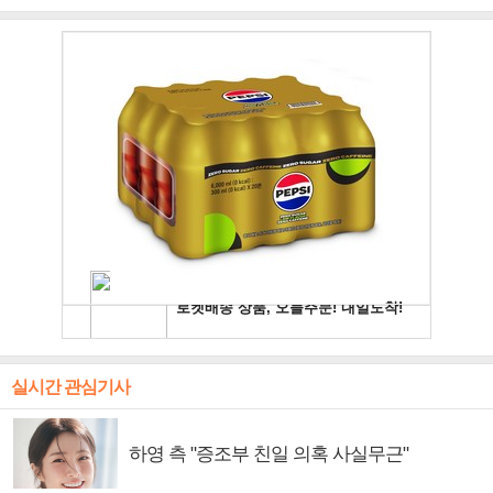
주얼 킹'의 열창
빛나는 독보적 아우라
독보적 카리스마
실시간 관심기사
하영 측 "증조부 친일 의혹 사실무근"