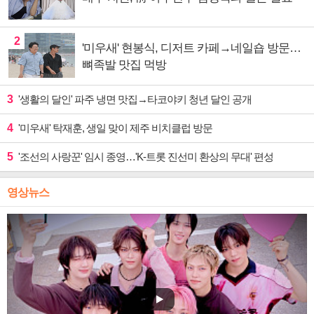
2
'미우새' 현봉식, 디저트 카페→네일숍 방문…
뼈족발 맛집 먹방
3
'생활의 달인' 파주 냉면 맛집→타코야키 청년 달인 공개
4
'미우새' 탁재훈, 생일 맞이 제주 비치클럽 방문
5
'조선의 사랑꾼' 임시 종영…'K-트롯 진선미 환상의 무대' 편성
영상뉴스