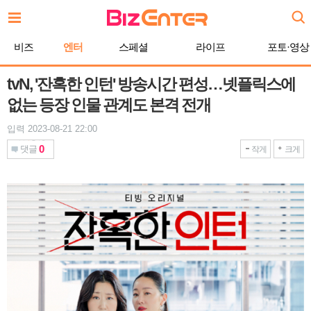
본
문
바
비즈
엔터
스페셜
라이프
포토·영상
로
가
기
tvN, '잔혹한 인턴' 방송시간 편성…넷플릭스에
없는 등장 인물 관계도 본격 전개
입력 2023-08-21 22:00
0
댓글
작게
크게