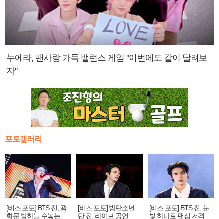
누에라, 팬사랑 가득 밸런스 게임 "이번에도 같이 달려보
자"
포토갤러리
[비즈 포토] BTS 진, 광
[비즈 포토] 방탄소년
[비즈 포토] BTS 진, 눈
화문 밤하늘 수놓는 '비
단 진, 라이브 공연 중
빛 하나로 팬심 저격…