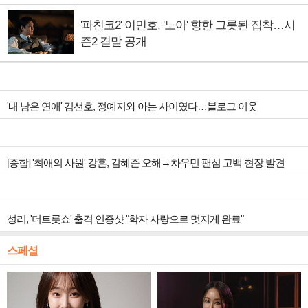
'파친코2' 이민호, '노아' 향한 그릇된 집착…시
즌2 결말 공개
'내 남은 연애' 김선호, 정예지와 아는 사이였다…블로그 이웃
[종합] '최애의 사원' 강훈, 김혜준 오해→차우민 팬심 고백 현장 발견
성리, '더트롯쇼' 출격 인증샷 "학자 사랑으로 멋지게 완료"
스페셜