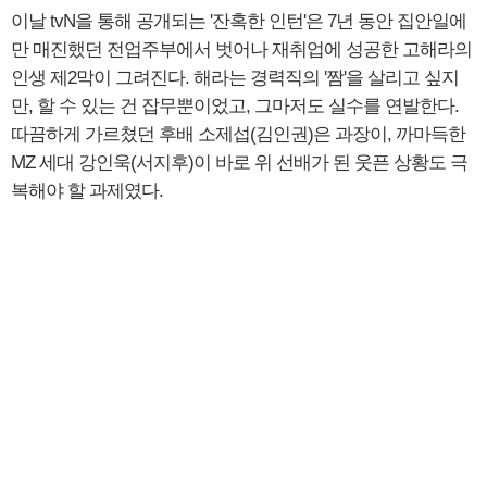
이날 tvN을 통해 공개되는 '잔혹한 인턴'은 7년 동안 집안일에
만 매진했던 전업주부에서 벗어나 재취업에 성공한 고해라의
인생 제2막이 그려진다. 해라는 경력직의 '짬'을 살리고 싶지
만, 할 수 있는 건 잡무뿐이었고, 그마저도 실수를 연발한다.
따끔하게 가르쳤던 후배 소제섭(김인권)은 과장이, 까마득한
MZ 세대 강인욱(서지후)이 바로 위 선배가 된 웃픈 상황도 극
복해야 할 과제였다.