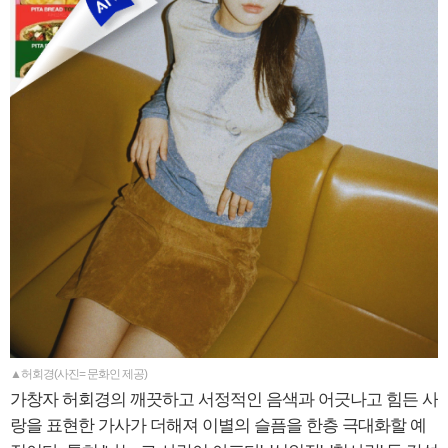
▲허회경(사진= 문화인 제공)
가창자 허회경의 깨끗하고 서정적인 음색과 어긋나고 힘든 사
랑을 표현한 가사가 더해져 이별의 슬픔을 한층 극대화할 예