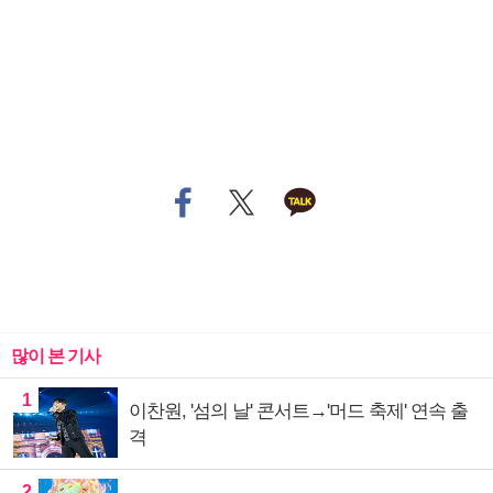
많이 본 기사
1
이찬원, '섬의 날' 콘서트→'머드 축제' 연속 출
격
2