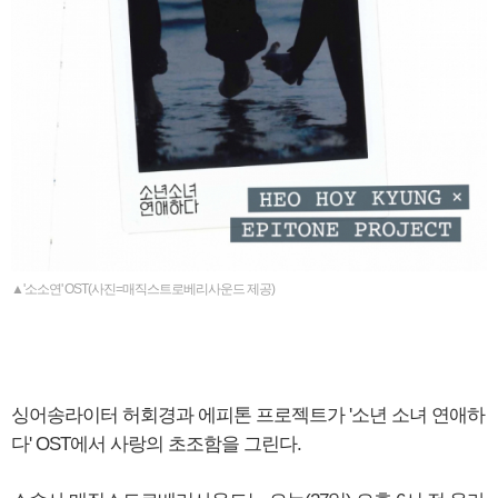
▲'소소연' OST(사진=매직스트로베리사운드 제공)
싱어송라이터 허회경과 에피톤 프로젝트가 '소년 소녀 연애하
다' OST에서 사랑의 초조함을 그린다.