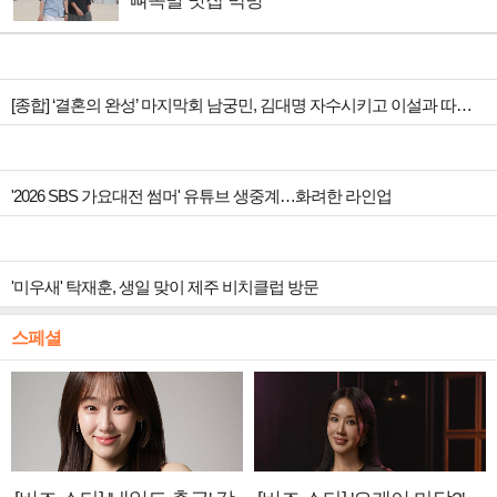
뼈족발 맛집 먹방
[종합] ‘결혼의 완성’ 마지막회 남궁민, 김대명 자수시키고 이설과 따뜻한 안녕
'2026 SBS 가요대전 썸머' 유튜브 생중계…화려한 라인업
'미우새' 탁재훈, 생일 맞이 제주 비치클럽 방문
스페셜