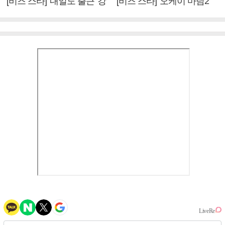
[비즈 스타] '내일도 출근' 강
[비즈 스타] '오케이 마담2'
미나 "아이오아이 불화설?
엄정화 "6년 만의 속편 제
사실 아냐"(인터뷰)
작, 하늘의 뜻"(인터뷰)