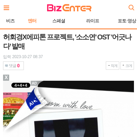
본
문
바
비즈
엔터
스페셜
라이프
포토·영상
로
가
기
허회경X에피톤 프로젝트, '소소연' OST '어긋나
다' 발매
입력 2023-10-27 08:37
0
댓글
작게
크게
X