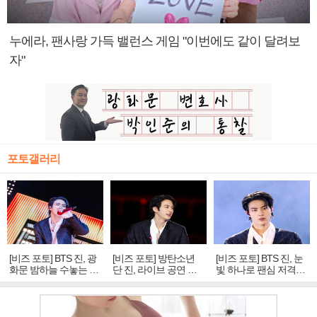
누에라, 팬사랑 가득 밸런스 게임 "이번에도 같이 달려보
자"
포토갤러리
[비즈 포토] BTS 진, 광
[비즈 포토] 방탄소년
[비즈 포토] BTS 진, 눈
화문 밤하늘 수놓는 '비
단 진, 라이브 공연 중
빛 하나로 팬심 저격…
주얼 킹'의 열창
빛나는 독보적 아우라
독보적 카리스마