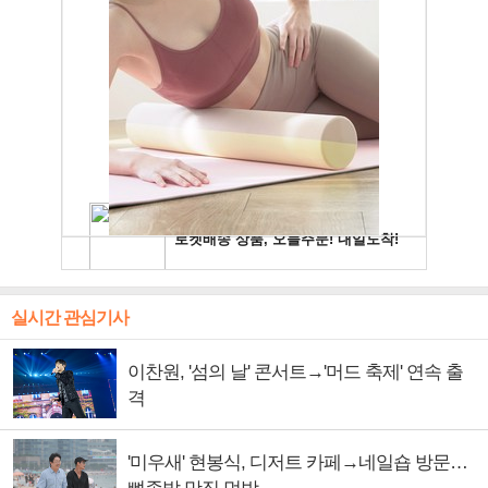
실시간 관심기사
이찬원, '섬의 날' 콘서트→'머드 축제' 연속 출
격
'미우새' 현봉식, 디저트 카페→네일숍 방문…