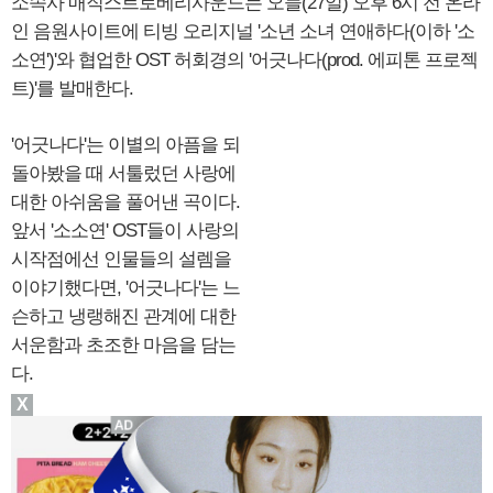
소속사 매직스트로베리사운드는 오늘(27일) 오후 6시 전 온라
인 음원사이트에 티빙 오리지널 '소년 소녀 연애하다(이하 '소
소연')'와 협업한 OST 허회경의 '어긋나다(prod. 에피톤 프로젝
트)'를 발매한다.
'어긋나다'는 이별의 아픔을 되
돌아봤을 때 서툴렀던 사랑에
대한 아쉬움을 풀어낸 곡이다.
앞서 '소소연' OST들이 사랑의
시작점에선 인물들의 설렘을
이야기했다면, '어긋나다'는 느
슨하고 냉랭해진 관계에 대한
서운함과 초조한 마음을 담는
다.
X