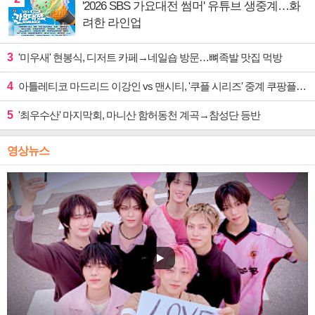
'2026 SBS 가요대전 썸머' 유튜브 생중계…화
려한 라인업
3
'미우새' 현봉식, 디저트 카페→네일숍 방문…뼈족발 맛집 먹방
4
아틀레티코 마드리드 이강인 vs 맨시티, '쿠플 시리즈' 중계 쿠팡플레이
5
'최우수산' 마지막회, 마니산 함허동천 계곡→참성단 등반
영상뉴스