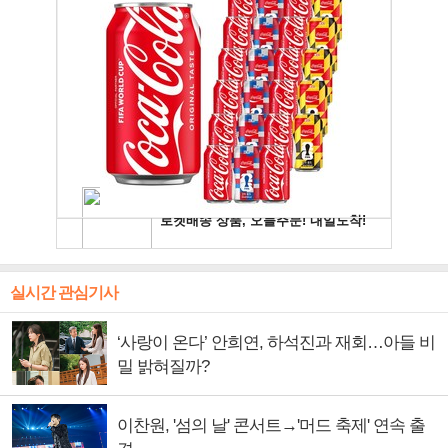
실시간 관심기사
‘사랑이 온다’ 안희연, 하석진과 재회…아들 비
밀 밝혀질까?
이찬원, '섬의 날' 콘서트→'머드 축제' 연속 출