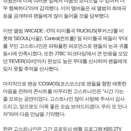
쉬웠는데 이제 여러분 앞에서 마음껏 보여드릴 수 있어서 너
무 행복하다"라며 감격했다. 이어 멤버들은 새 앨범의 최애곡
등을 공개하며 팬들에게 많이 들어줄 것을 당부했다.
이번 앨범 'ARCADE : O'의 타이틀곡 'RUCKUS(루커스)'를 비
롯해 'SEOUL(서울)', 'Control(컨트롤)' 등 타이틀곡 메들리 무대
를 꾸민 고스트나인은 파워풀한 퍼포먼스로 팬들의 눈과 귀를
동시에 만족시켰다. 또한 JTBC '피크타임'에서 큰 반응을 모았
던 'FEVER(피버)'까지 완성도 높은 무대를 선사하며 팬들에게
잊지 못할 추억을 선사했다.
마지막으로 팬송 'COSMOS(코스모스)'로 팬들을 향한 애틋한
마음을 전하며 콘서트를 마무리한 고스트나인은 "시간 가는
줄 모르는 공연이었다. 고스트나인 많이 사랑해 주셔서 감사
드리고, 앞으로도 더욱 좋은 모습 보여드리겠다. 우리 또 만나
자"라며 다음 만남을 기약했다.
한편 고스트나인은 그간 프로듀싱 배틀 프로그램 KBS 2TV