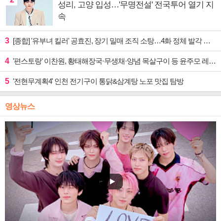
성리, 고양 입성…'무명전설' 전국투어 열기 지
속
3
[종합] '유부녀 킬러' 공효진, 장기 밀매 조직 소탕…4화 정체 발각 위기 예고
4
'편스토랑' 이찬원, 황태해장국·무생채·양념 목살구이 등 윤주모 레시피 섭렵
5
'전현무계획4' 인천 전기구이 통닭&삼계탕 노포 맛집 탐방
영상뉴스