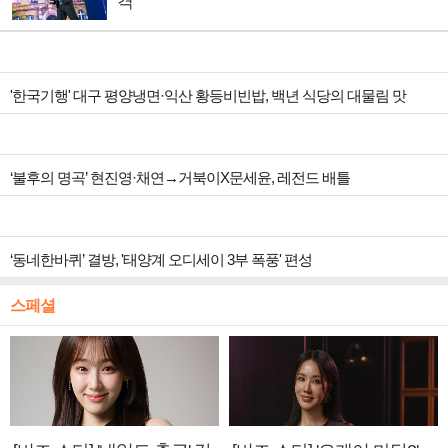
격
'한국기행' 대구 평양냉면·익산 황등비빈밥, 백년 식당의 대물림 맛
‘불후의 명곡’ 현진영·채연→거북이X문세윤, 레전드 배틀
‘동네한바퀴’ 결방, '태양계 오디세이 3부 폭풍' 편성
스페셜