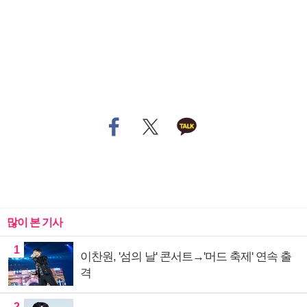
많이 본 기사
1
이찬원, '섬의 날' 콘서트→'머드 축제' 연속 출
격
2