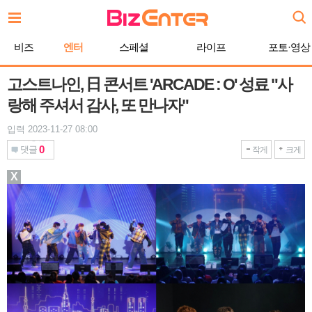
본
문
바
비즈
엔터
스페셜
라이프
포토·영상
로
가
기
고스트나인, 日 콘서트 'ARCADE : O' 성료 "사
랑해 주셔서 감사, 또 만나자"
입력 2023-11-27 08:00
0
댓글
작게
크게
X