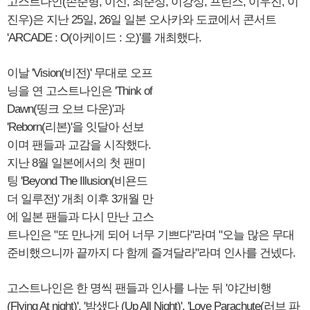
고스트나인(손준형, 이신, 최준성, 이강성, 프린스, 이우진, 이
진우)은 지난 25일, 26일 일본 오사카와 도쿄에서 콘서트
'ARCADE : O(아케이드 : 오)'를 개최했다.
이날 'Vision(비전)' 무대로 오프
닝을 연 고스트나인은 'Think of
Dawn(띵크 오브 다운)'과
'Reborn(리본)'을 잇달아 선보
이며 팬들과 교감을 시작했다.
지난 8월 일본에서의 첫 팬미
팅 'Beyond The Illusion(비욘드
더 일루전)' 개최 이후 3개월 만
에 일본 팬들과 다시 만난 고스
트나인은 "또 만나게 되어 너무 기쁘다"라며 "오늘 많은 무대
준비했으니까 끝까지 다 함께 즐겨달라"라며 인사를 건넸다.
고스트나인은 한 명씩 팬들과 인사를 나눈 뒤 '야간비행
(Flying At night)', '밤샜다 (Up All Night)', 'Love Parachute(러브 파