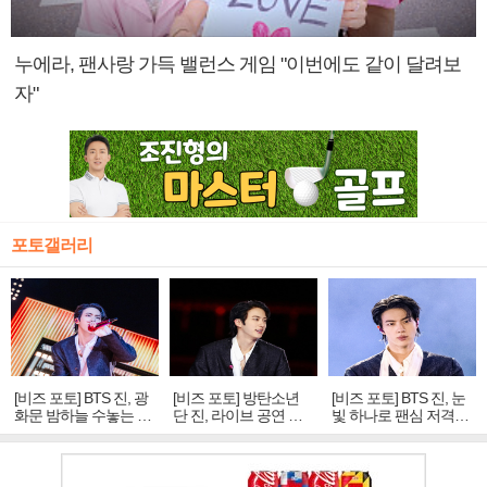
누에라, 팬사랑 가득 밸런스 게임 "이번에도 같이 달려보
자"
포토갤러리
[비즈 포토] BTS 진, 광
[비즈 포토] 방탄소년
[비즈 포토] BTS 진, 눈
화문 밤하늘 수놓는 '비
단 진, 라이브 공연 중
빛 하나로 팬심 저격…
주얼 킹'의 열창
빛나는 독보적 아우라
독보적 카리스마