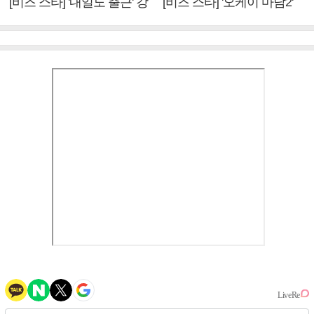
[비즈 스타] '내일도 출근' 강
[비즈 스타] '오케이 마담2'
미나 "아이오아이 불화설?
엄정화 "6년 만의 속편 제
사실 아냐"(인터뷰)
작, 하늘의 뜻"(인터뷰)