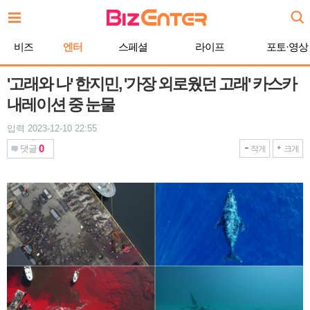
본
문
바
비즈
엔터
스페셜
라이프
포토·영상
로
가
기
'고래와 나' 한지민, '가장 외로웠던 고래' 카스카
내레이션 중 눈물
입력 2023-12-10 22:55
0
댓글
작게
크게