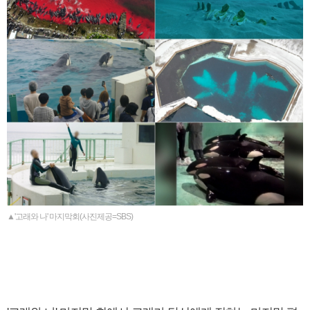
▲'고래와 나' 마지막회(사진제공=SBS)