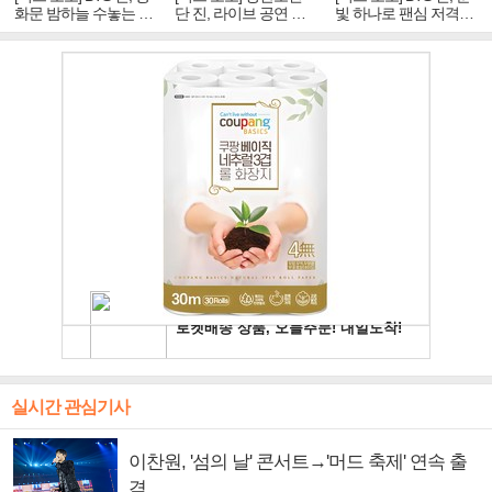
화문 밤하늘 수놓는 '비
단 진, 라이브 공연 중
빛 하나로 팬심 저격…
주얼 킹'의 열창
빛나는 독보적 아우라
독보적 카리스마
실시간 관심기사
이찬원, '섬의 날' 콘서트→'머드 축제' 연속 출
격