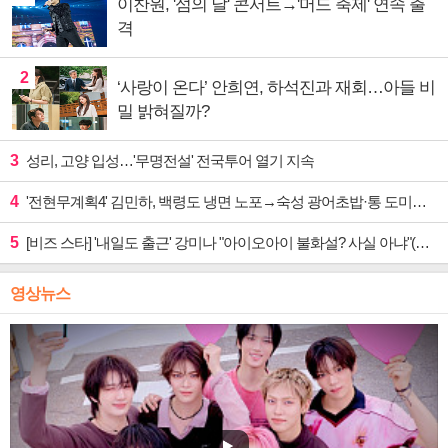
이찬원, '섬의 날' 콘서트→'머드 축제' 연속 출
격
2
‘사랑이 온다’ 안희연, 하석진과 재회…아들 비
밀 밝혀질까?
3
성리, 고양 입성…'무명전설' 전국투어 열기 지속
4
'전현무계획4' 김민하, 백령도 냉면 노포→숙성 광어초밥·통 도미찜 맛집 탐방
5
[비즈 스타] '내일도 출근' 강미나 "아이오아이 불화설? 사실 아냐"(인터뷰)
영상뉴스