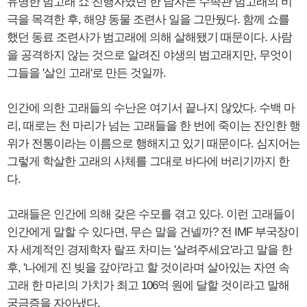
유명한 범고래 쇼 진행자였던 한 남자는 수족관 범고래의 비
극을 목격한 후, 해양 동물 조련사 일을 그만뒀다. 함께 쇼를
했던 동료 조련사가 범고래에 의해 살해됐기 때문이다. 사람
을 공격하지 않는 것으로 알려진 야생의 범고래지만, 무엇이
그들을 '살인 고래'로 만든 것일까.
인간에 의한 고래들의 수난은 여기서 끝나지 않았다. 수백 마
리, 때로는 천 마리가 넘는 고래들을 한 번에 죽이는 잔인한 행
위가 전통이라는 이름으로 행해지고 있기 때문이다. 심지어는
그렇게 학살한 고래의 사체를 그대로 바다에 버리기까지 한
다.
고래들은 인간에 의해 갖은 수모를 겪고 있다. 이런 고래들이
인간에게 말할 수 있다면, 무슨 말을 건넬까? 전 IMF 부국장이
자 세계적인 경제학자 랄프 차미는 '살려주세요'라고 말을 한
후, '나에게 진 빚을 갚아'라고 할 것이라며 살아있는 자연 속
고래 한 마리의 가치가 최고 106억 원에 달할 것이라고 말해
궁금증을 자아냈다.