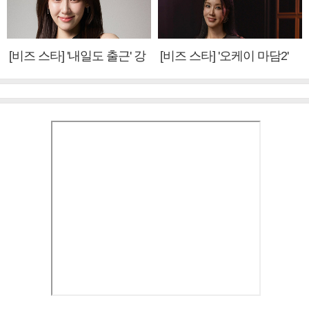
[비즈 스타] '내일도 출근' 강
[비즈 스타] '오케이 마담2'
미나 "아이오아이 불화설?
엄정화 "6년 만의 속편 제
사실 아냐"(인터뷰)
작, 하늘의 뜻"(인터뷰)