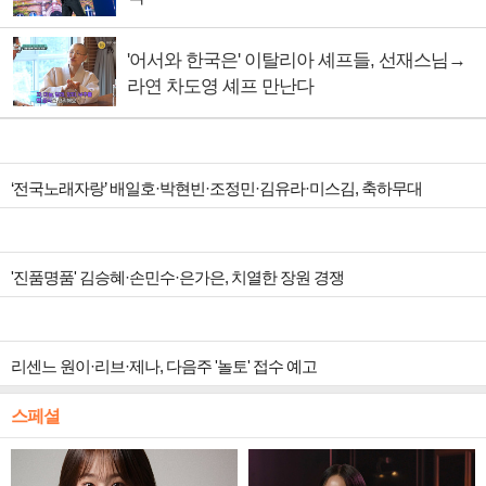
'어서와 한국은' 이탈리아 셰프들, 선재스님→
라연 차도영 셰프 만난다
‘전국노래자랑’ 배일호·박현빈·조정민·김유라·미스김, 축하무대
'진품명품' 김승혜·손민수·은가은, 치열한 장원 경쟁
리센느 원이·리브·제나, 다음주 '놀토' 접수 예고
스페셜