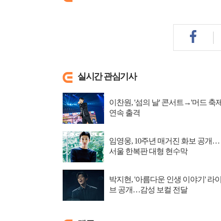
실시간 관심기사
이찬원, '섬의 날' 콘서트→'머드 축제
연속 출격
임영웅, 10주년 매거진 화보 공개…
서울 한복판 대형 현수막
박지현, '아름다운 인생 이야기' 라
브 공개…감성 보컬 전달