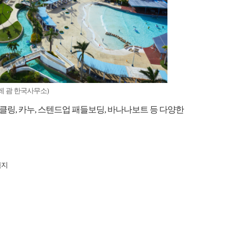
레 괌 한국사무소)
링, 카누, 스텐드업 패들보딩, 바나나보트 등 다양한
금지