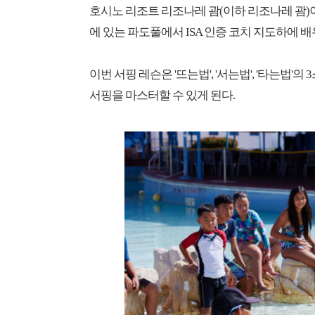
호시노 리조트 리조나레 괌(이하 리조나레 괌)이 
에 있는 파도풀에서 ISA 인증 코치 지도하에 배
이번 서핑 레슨은 '뜨는법', '서는법', '타는
서핑을 마스터할 수 있게 된다.