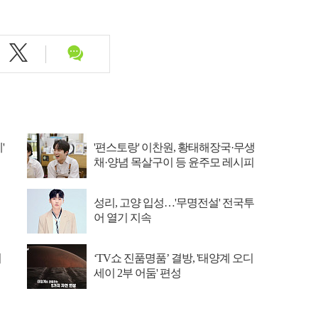
'
'편스토랑' 이찬원, 황태해장국·무생
채·양념 목살구이 등 윤주모 레시피
섭렵
성리, 고양 입성…'무명전설' 전국투
어 열기 지속
이
‘TV쇼 진품명품’ 결방, '태양계 오디
세이 2부 어둠' 편성