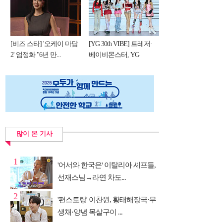
[비즈 스타] '오케이 마담
[YG 30th VIBE] 트레저·
2' 엄정화 "6년 만...
베이비몬스터, YG
DNA...
많이 본 기사
1
'어서와 한국은' 이탈리아 셰프들,
선재스님→라연 차도...
2
'편스토랑' 이찬원, 황태해장국·무
생채·양념 목살구이 ...