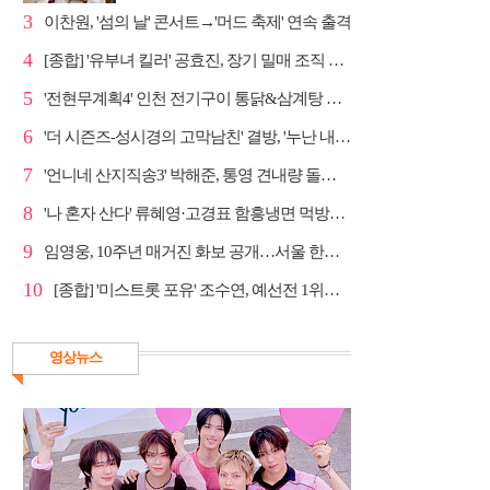
3
이찬원, '섬의 날' 콘서트→'머드 축제' 연속 출격
4
[종합] '유부녀 킬러' 공효진, 장기 밀매 조직 소탕…4...
5
'전현무계획4' 인천 전기구이 통닭&삼계탕 노포 맛집 탐방
6
'더 시즌즈-성시경의 고막남친' 결방, '누난 내게 여자...
7
'언니네 산지직송3' 박해준, 통영 견내량 돌미역 조업 ...
8
'나 혼자 산다' 류혜영·고경표 함흥냉면 먹방→남산 산책
9
임영웅, 10주년 매거진 화보 공개…서울 한복판 대형 현...
10
[종합] '미스트롯 포유' 조수연, 예선전 1위…신윤승 지...
영상뉴스