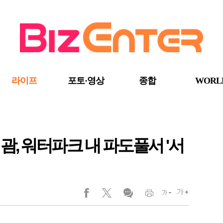
라이프
포토·영상
종합
WORL
괌, 워터파크 내 파도풀서 '서