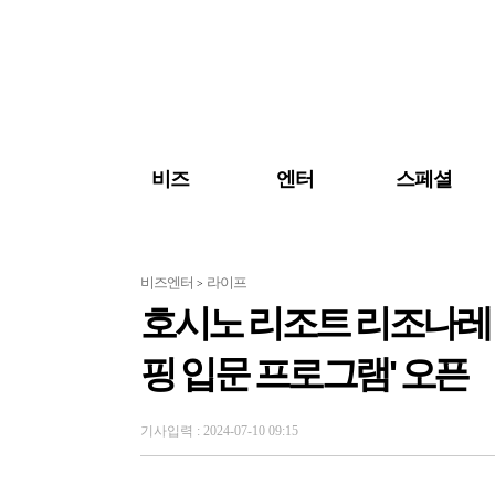
검색 바로가기
주메뉴 바로가기
주요 기사 바로가기
비즈
엔터
스페셜
비즈엔터
라이프
>
호시노 리조트 리조나레 
핑 입문 프로그램' 오픈
기사입력 : 2024-07-10 09:15